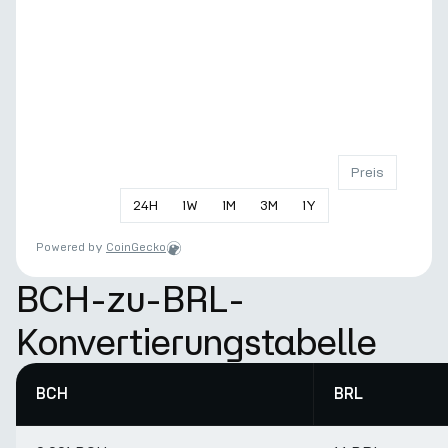
Preis
24
H
1
W
1
M
3
M
1
Y
Powered by
CoinGecko
BCH-zu-BRL-
Konvertierungstabelle
BCH
BRL