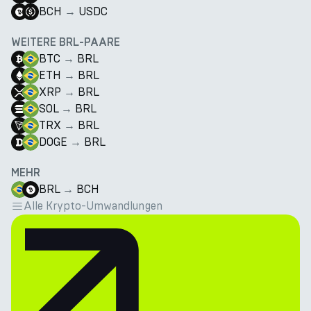
BCH
→
USDC
WEITERE BRL-PAARE
BTC
→
BRL
ETH
→
BRL
XRP
→
BRL
SOL
→
BRL
TRX
→
BRL
DOGE
→
BRL
MEHR
BRL
→
BCH
Alle Krypto-Umwandlungen