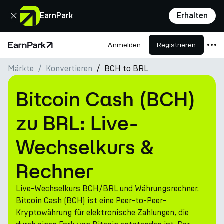
Schließen
EarnPark
Erhalten
Anmelden
Registrieren
Startseite
Märkte
Konvertieren
BCH to BRL
Produkte
Märkte
Bitcoin Cash (BCH)
Rechner
zu BRL: Live-
PARK Token
Wechselkurs &
Ressourcen
Rechner
Unternehmen
Live-Wechselkurs BCH/BRL und Währungsrechner.
Bitcoin Cash (BCH) ist eine Peer-to-Peer-
Kryptowährung für elektronische Zahlungen, die