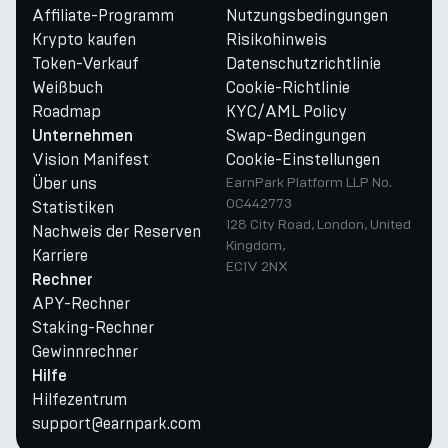
Affiliate-Programm
Nutzungsbedingungen
Krypto kaufen
Risikohinweis
Token-Verkauf
Datenschutzrichtlinie
Weißbuch
Cookie-Richtlinie
Roadmap
KYC/AML Policy
Swap-Bedingungen
Unternehmen
Vision Manifest
Cookie-Einstellungen
Über uns
EarnPark Platform LLP No.
OC442773
Statistiken
128 City Road, London, United
Nachweis der Reserven
Kingdom,
Karriere
EC1V 2NX
Rechner
APY-Rechner
Staking-Rechner
Gewinnrechner
Hilfe
Hilfezentrum
support@earnpark.com