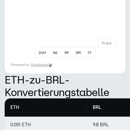
Preis
24
H
1
W
1
M
3
M
1
Y
Powered by
CoinGecko
ETH-zu-BRL-
Konvertierungstabelle
ETH
BRL
0.001 ETH
9.8 BRL