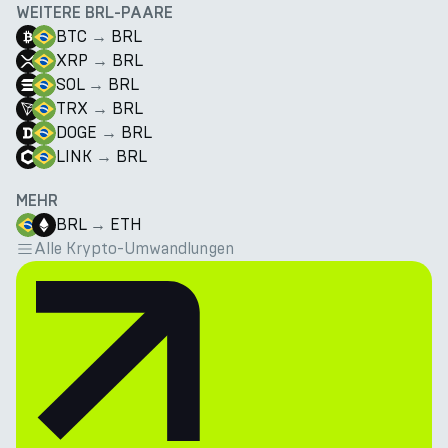
WEITERE BRL-PAARE
BTC
→
BRL
XRP
→
BRL
SOL
→
BRL
TRX
→
BRL
DOGE
→
BRL
LINK
→
BRL
MEHR
BRL
→
ETH
Alle Krypto-Umwandlungen