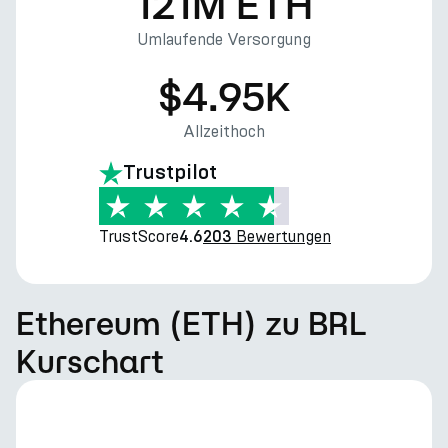
121M ETH
Umlaufende Versorgung
$4.95K
Allzeithoch
Trustpilot
TrustScore
Bewertungen
4.6
203
Ethereum (ETH) zu BRL
Kurschart