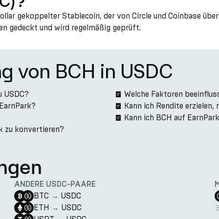
DC)?
Dollar gekoppelter Stablecoin, der von Circle und Coinbase üb
en gedeckt und wird regelmäßig geprüft.
ng von BCH in USDC
zu USDC?
Welche Faktoren beeinflu
 EarnPark?
Kann ich Rendite erzielen
Kann ich BCH auf EarnPar
k zu konvertieren?
ngen
ANDERE USDC-PAARE
BTC
→
USDC
ETH
→
USDC