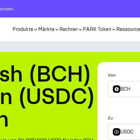
rbunden.
Produkte
Märkte
Rechner
PARK Token
Ressourc
ash (BCH)
Von
in (USDC)
BCH
n
Zu
USDC