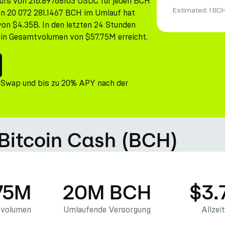
urs von 216.89768103 USDC für jeden BCH
Estimated:
1 BC
n 20 072 281.1467 BCH im Umlauf hat
on $4.35B. In den letzten 24 Stunden
ein Gesamtvolumen von $57.75M erreicht.
 Swap und bis zu 20% APY nach der
 Bitcoin Cash (BCH)
75M
20M BCH
$3.
svolumen
Umlaufende Versorgung
Allzei