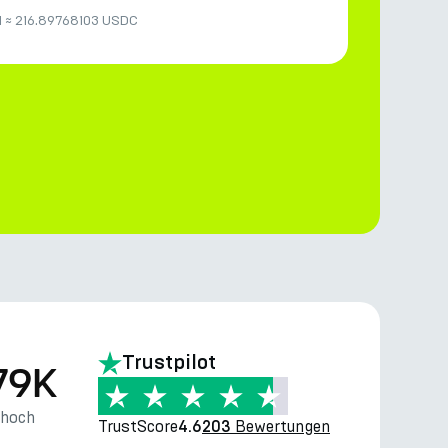
H
≈
216.89768103 USDC
Trustpilot
79K
thoch
TrustScore
Bewertungen
4.6
203