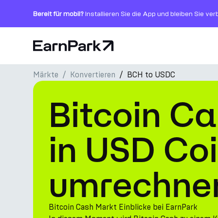
Bereit für mobil?
Installieren Sie die App und bleiben Sie ve
Startseite
Märkte
Konvertieren
BCH to USDC
Produkte
Bitcoin C
Märkte
Rechner
in USD Co
PARK Token
umrechne
Ressourcen
Unternehmen
Bitcoin Cash Markt Einblicke bei EarnPark