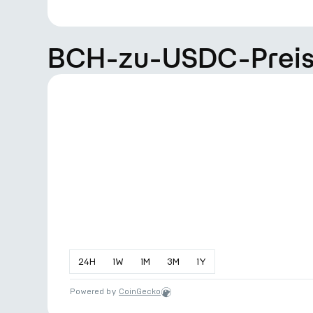
BCH-zu-USDC-Prei
24
H
1
W
1
M
3
M
1
Y
Powered by
CoinGecko