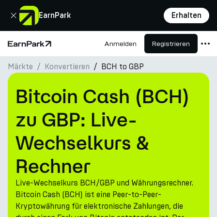
Schließen
EarnPark
Erhalten
Anmelden
Registrieren
Startseite
Märkte
Konvertieren
BCH to GBP
Produkte
Märkte
Bitcoin Cash (BCH)
Rechner
zu GBP: Live-
PARK Token
Wechselkurs &
Ressourcen
Rechner
Unternehmen
Live-Wechselkurs BCH/GBP und Währungsrechner.
Bitcoin Cash (BCH) ist eine Peer-to-Peer-
Kryptowährung für elektronische Zahlungen, die