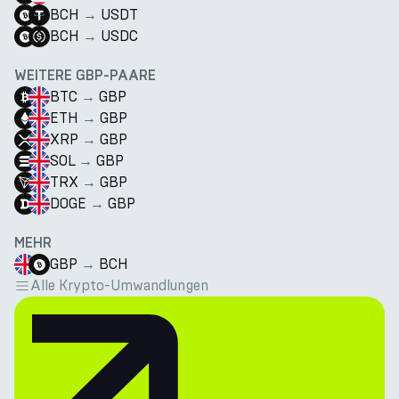
BCH
→
USDT
BCH
→
USDC
WEITERE GBP-PAARE
BTC
→
GBP
ETH
→
GBP
XRP
→
GBP
SOL
→
GBP
TRX
→
GBP
DOGE
→
GBP
MEHR
GBP
→
BCH
Alle Krypto-Umwandlungen