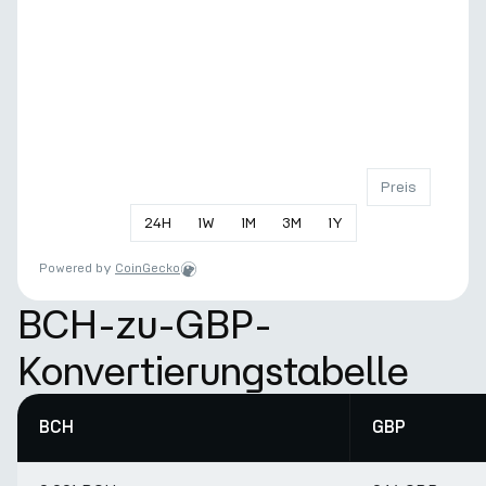
Preis
24
H
1
W
1
M
3
M
1
Y
Powered by
CoinGecko
BCH-zu-GBP-
Konvertierungstabelle
BCH
GBP