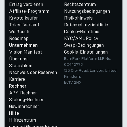
Ertrag verdienen
Rechtszentrum
Affiliate-Programm
Nutzungsbedingungen
Krypto kaufen
Risikohinweis
Token-Verkauf
Datenschutzrichtlinie
Weißbuch
Cookie-Richtlinie
Roadmap
KYC/AML Policy
Swap-Bedingungen
Unternehmen
Vision Manifest
Cookie-Einstellungen
Über uns
EarnPark Platform LLP No.
OC442773
Statistiken
128 City Road, London, United
Nachweis der Reserven
Kingdom,
Karriere
EC1V 2NX
Rechner
APY-Rechner
Staking-Rechner
Gewinnrechner
Hilfe
Hilfezentrum
support@earnpark.com