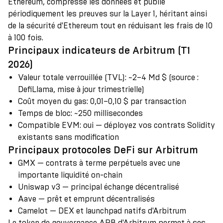
Ethereum, compresse les données et publie
périodiquement les preuves sur la Layer 1, héritant ainsi
de la sécurité d'Ethereum tout en réduisant les frais de 10
à 100 fois.
Principaux indicateurs de Arbitrum (T1
2026)
Valeur totale verrouillée (TVL)
:
~2–4 Md $ (source :
DefiLlama, mise à jour trimestrielle)
Coût moyen du gas
:
0,01–0,10 $ par transaction
Temps de bloc
:
~250 millisecondes
Compatible EVM
:
oui — déployez vos contrats Solidity
existants sans modification
Principaux protocoles DeFi sur Arbitrum
GMX — contrats à terme perpétuels avec une
importante liquidité on-chain
Uniswap v3 — principal échange décentralisé
Aave — prêt et emprunt décentralisés
Camelot — DEX et launchpad natifs d'Arbitrum
Le token de gouvernance ARB d'Arbitrum permet à ses