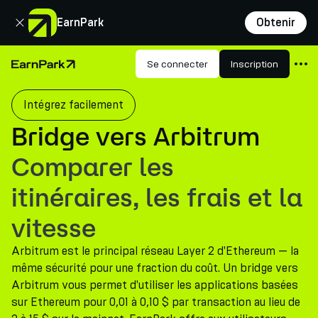
Fermer
EarnPark
Obtenir
Produits
Se connecter
Inscription
Page d'accueil
Marchés
Intégrez facilement
Calculatrices
Bridge vers Arbitrum
PARK Token
Comparer les
Ressources
itinéraires, les frais et la
Entreprise
vitesse
Arbitrum est le principal réseau Layer 2 d'Ethereum — la
même sécurité pour une fraction du coût. Un bridge vers
Arbitrum vous permet d'utiliser les applications basées
sur Ethereum pour 0,01 à 0,10 $ par transaction au lieu de