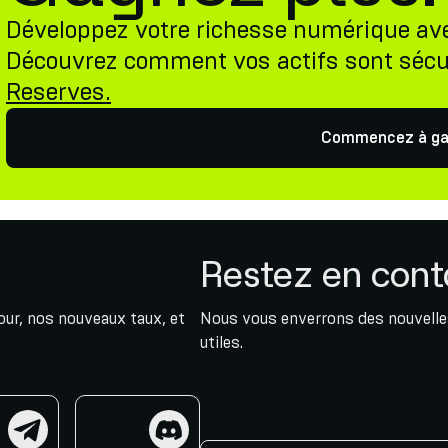
Développez votre richesse numérique av
Découvrez comment vos actifs sont sécu
Reserves.
Commencez à ga
Restez en cont
jour, nos nouveaux taux, et
Nous vous enverrons des nouvelles
utiles.
am
discord