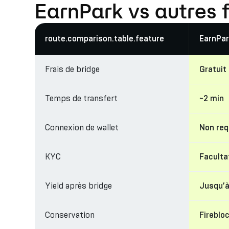
EarnPark vs autres 
route.comparison.table.feature
EarnPar
Frais de bridge
Gratuit
Temps de transfert
~2 min
Connexion de wallet
Non req
KYC
Facultat
Yield après bridge
Jusqu’
Conservation
Fireblo