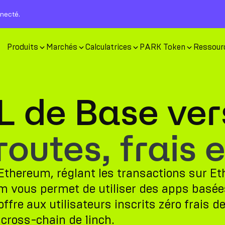
nnecté.
Produits
Marchés
Calculatrices
PARK Token
Ressour
L de Base ver
utes, frais e
d’Ethereum, réglant les transactions sur 
um vous permet de utiliser des apps basé
fre aux utilisateurs inscrits zéro frais d
 cross-chain de 1inch.