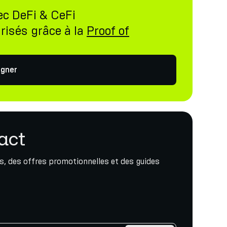
ec DeFi & CeFi
risés grâce à la
Proof of
gner
act
, des offres promotionnelles et des guides