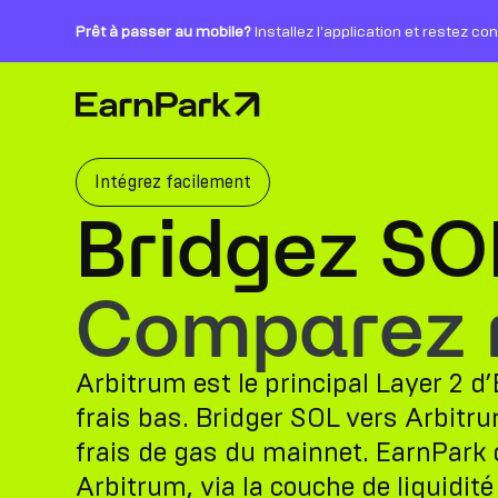
Prêt à passer au mobile?
Installez l'application et restez co
Page d'accueil
Produits
Marchés
Intégrez facilement
Bridgez SO
Calculatrices
PARK Token
Comparez ro
Ressources
Arbitrum est le principal Layer 2 
Entreprise
frais bas. Bridger SOL vers Arbitr
frais de gas du mainnet. EarnPark of
Arbitrum, via la couche de liquidité