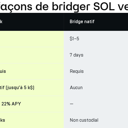
façons de bridger SOL v
k
Bridge natif
$1–5
7 days
Requis
uis
Aucun
if (jusqu’à 5 k$)
—
à 22% APY
Non custodial
cks