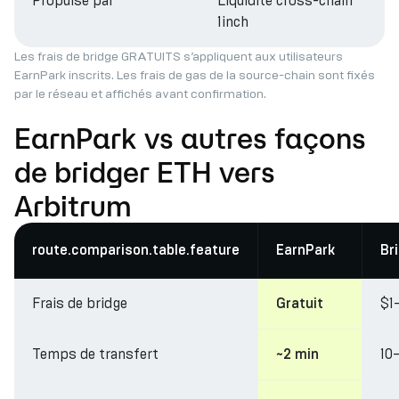
Propulsé par
Liquidité cross-chain
1inch
Les frais de bridge GRATUITS s’appliquent aux utilisateurs
EarnPark inscrits. Les frais de gas de la source-chain sont fixés
par le réseau et affichés avant confirmation.
EarnPark vs autres façons
de bridger ETH vers
Arbitrum
route.comparison.table.feature
EarnPark
Br
Frais de bridge
$1
Gratuit
Temps de transfert
10
~2 min