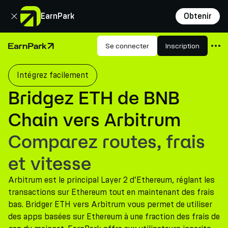
Fermer
EarnPark
Obtenir
Produits
Se connecter
Inscription
Page d'accueil
Marchés
Intégrez facilement
Calculatrices
Bridgez ETH de BNB
PARK Token
Chain vers Arbitrum
Ressources
Comparez routes, frais
Entreprise
et vitesse
Arbitrum est le principal Layer 2 d’Ethereum, réglant les
transactions sur Ethereum tout en maintenant des frais
bas. Bridger ETH vers Arbitrum vous permet de utiliser
des apps basées sur Ethereum à une fraction des frais de