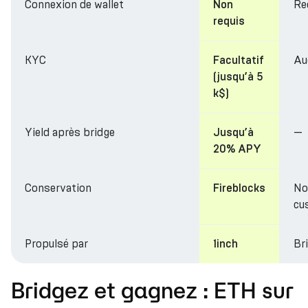
Connexion de wallet
Re
Non
requis
KYC
Au
Facultatif
(jusqu’à 5
k$)
Yield après bridge
—
Jusqu’à
20% APY
Conservation
No
Fireblocks
cu
Propulsé par
Br
1inch
Bridgez et gagnez : ETH sur