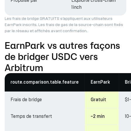
Propulsé par
Liquidité cross-chain
1inch
Les frais de bridge GRATUITS s’appliquent aux utilisateurs
EarnPark inscrits. Les frais de gas de la source-chain sont fixés
par le réseau et affichés avant confirmation.
EarnPark vs autres façons
de bridger USDC vers
Arbitrum
route.comparison.table.feature
EarnPark
Br
Frais de bridge
$1
Gratuit
Temps de transfert
10
~2 min