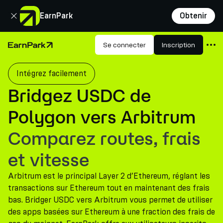
Fermer
EarnPark
Obtenir
Produits
Se connecter
Inscription
Page d'accueil
Marchés
Intégrez facilement
Calculatrices
Bridgez USDC de
PARK Token
Polygon vers Arbitrum
Ressources
Comparez routes, frais
Entreprise
et vitesse
Arbitrum est le principal Layer 2 d’Ethereum, réglant les
transactions sur Ethereum tout en maintenant des frais
bas. Bridger USDC vers Arbitrum vous permet de utiliser
des apps basées sur Ethereum à une fraction des frais de