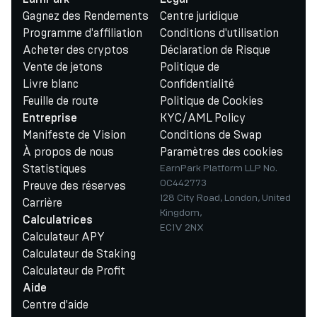
Gagnez des Rendements
Centre juridique
Programme d'affiliation
Conditions d'utilisation
Acheter des cryptos
Déclaration de Risque
Vente de jetons
Politique de
Livre blanc
Confidentialité
Feuille de route
Politique de Cookies
KYC/AML Policy
Entreprise
Manifeste de Vision
Conditions de Swap
À propos de nous
Paramètres des cookies
Statistiques
EarnPark Platform LLP No.
OC442773
Preuve des réserves
128 City Road, London, United
Carrière
Kingdom,
Calculatrices
EC1V 2NX
Calculateur APY
Calculateur de Staking
Calculateur de Profit
Aide
Centre d'aide