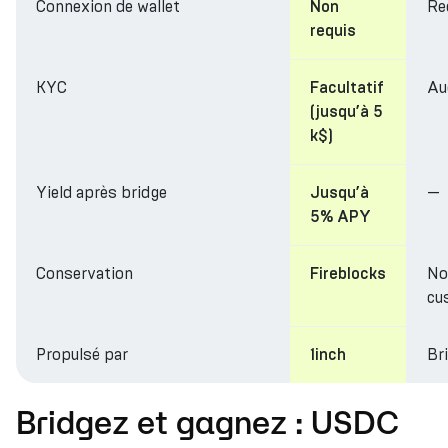
Connexion de wallet
Re
Non
requis
KYC
Au
Facultatif
(jusqu’à 5
k$)
Yield après bridge
—
Jusqu’à
5% APY
Conservation
No
Fireblocks
cu
Propulsé par
Br
1inch
Bridgez et gagnez : USDC