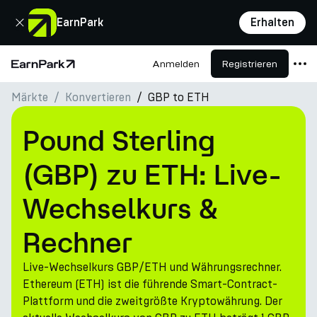
Schließen
EarnPark
Erhalten
Anmelden
Registrieren
Startseite
Märkte
Konvertieren
GBP to ETH
Produkte
Märkte
Pound Sterling
Rechner
(GBP) zu ETH: Live-
PARK Token
Wechselkurs &
Ressourcen
Rechner
Unternehmen
Live-Wechselkurs GBP/ETH und Währungsrechner.
Ethereum (ETH) ist die führende Smart-Contract-
Plattform und die zweitgrößte Kryptowährung. Der