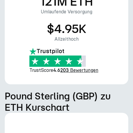
121M ETH
Umlaufende Versorgung
$4.95K
Allzeithoch
Trustpilot
TrustScore
Bewertungen
4.6
203
Pound Sterling (GBP) zu
ETH Kurschart