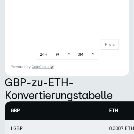
Preis
24
H
1
W
1
M
3
M
1
Y
Powered by
CoinGecko
GBP-zu-ETH-
Konvertierungstabelle
GBP
ETH
1 GBP
0.0007 ET