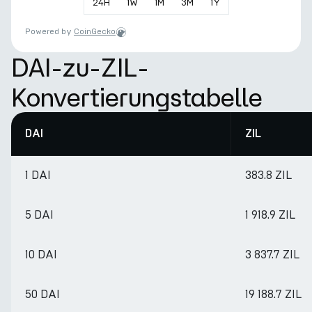
24
H
1
W
1
M
3
M
1
Y
Powered by
CoinGecko
DAI-zu-ZIL-
Konvertierungstabelle
DAI
ZIL
1 DAI
383.8 ZIL
5 DAI
1 918.9 ZIL
10 DAI
3 837.7 ZIL
50 DAI
19 188.7 ZIL