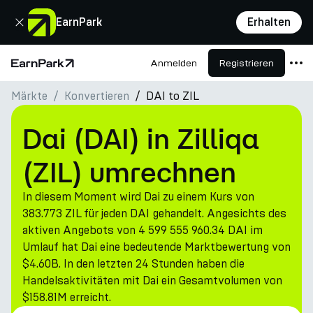
Schließen
EarnPark
Erhalten
Anmelden
Registrieren
Startseite
Märkte
Konvertieren
DAI to ZIL
Produkte
Märkte
Dai (DAI) in Zilliqa
Rechner
(ZIL) umrechnen
PARK Token
In diesem Moment wird Dai zu einem Kurs von
Ressourcen
383.773 ZIL für jeden DAI gehandelt. Angesichts des
aktiven Angebots von 4 599 555 960.34 DAI im
Unternehmen
Umlauf hat Dai eine bedeutende Marktbewertung von
$4.60B. In den letzten 24 Stunden haben die
Handelsaktivitäten mit Dai ein Gesamtvolumen von
$158.81M erreicht.