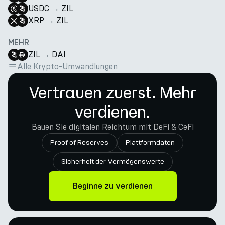
USDC
→
ZIL
XRP
→
ZIL
MEHR
ZIL
→
DAI
Alle Krypto-Umwandlungen
Vertrauen zuerst. Mehr
verdienen.
Bauen Sie digitalen Reichtum mit DeFi & CeFi
Proof of Reserves
Plattformdaten
Sicherheit der Vermögenswerte
Beginne zu verdienen