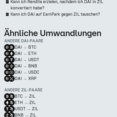
Kann ich Rendite erzielen, nachdem ich DAI in ZIL
konvertiert habe?
Kann ich DAI auf EarnPark gegen ZIL tauschen?
Ähnliche Umwandlungen
ANDERE DAI-PAARE
DAI
→
BTC
DAI
→
ETH
DAI
→
USDT
DAI
→
BNB
DAI
→
USDC
DAI
→
XRP
ANDERE ZIL-PAARE
BTC
→
ZIL
ETH
→
ZIL
USDT
→
ZIL
BNB
→
ZIL