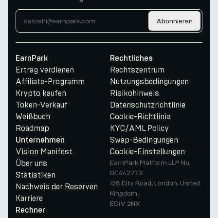
Abonnieren
EarnPark
Rechtliches
Ertrag verdienen
Rechtszentrum
Affiliate-Programm
Nutzungsbedingungen
Krypto kaufen
Risikohinweis
Token-Verkauf
Datenschutzrichtlinie
Weißbuch
Cookie-Richtlinie
Roadmap
KYC/AML Policy
Swap-Bedingungen
Unternehmen
Vision Manifest
Cookie-Einstellungen
Über uns
EarnPark Platform LLP No.
OC442773
Statistiken
128 City Road, London, United
Nachweis der Reserven
Kingdom,
Karriere
EC1V 2NX
Rechner