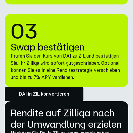
03
Swap bestätigen
Prüfen Sie den Kurs von DAI zu ZIL und bestätigen
Sie. Ihr Zilliqa wird sofort gutgeschrieben. Optional
können Sie es in eine Renditestrategie verschieben
und bis zu 7% APY verdienen.
DAI in ZIL konvertieren
Rendite auf Zilliqa nach
der Umwandlung erzielen