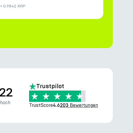
≈
0.9842 XRP
Trustpilot
.22
thoch
TrustScore
Bewertungen
4.6
203