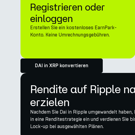
Registrieren oder
einloggen
Erstellen Sie ein kostenloses EarnPark-
Konto. Keine Umrechnungsgebühren.
DAI in XRP konvertieren
Rendite auf Ripple 
erzielen
Nachdem Sie Dai in Ripple umgewandelt haben, la
in eine Renditestrategie ein und verdienen Sie 
Lock-up bei ausgewählten Plänen.