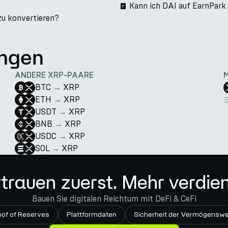
Kann ich DAI auf EarnPar
zu konvertieren?
ngen
ANDERE XRP-PAARE
BTC
→
XRP
ETH
→
XRP
USDT
→
XRP
BNB
→
XRP
USDC
→
XRP
SOL
→
XRP
trauen zuerst. Mehr verdie
Bauen Sie digitalen Reichtum mit DeFi & CeFi
oof of Reserves
Plattformdaten
Sicherheit der Vermögenswe