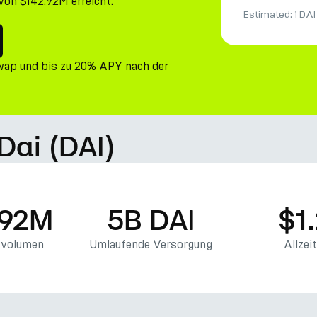
von $142.92M erreicht.
Estimated:
1 DAI
wap und bis zu 20% APY nach der
Dai (DAI)
.92M
5B DAI
$1
svolumen
Umlaufende Versorgung
Allzei