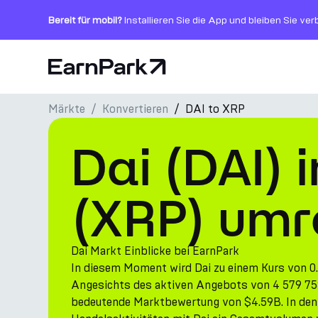
Bereit für mobil?
Installieren Sie die App und bleiben Sie ve
Startseite
Märkte
Konvertieren
DAI to XRP
Produkte
Dai (DAI) 
Märkte
Rechner
(XRP) um
PARK Token
Ressourcen
Dai Markt Einblicke bei EarnPark
In diesem Moment wird Dai zu einem Kurs von 0.
Unternehmen
Angesichts des aktiven Angebots von 4 579 753
bedeutende Marktbewertung von $4.59B. In den 