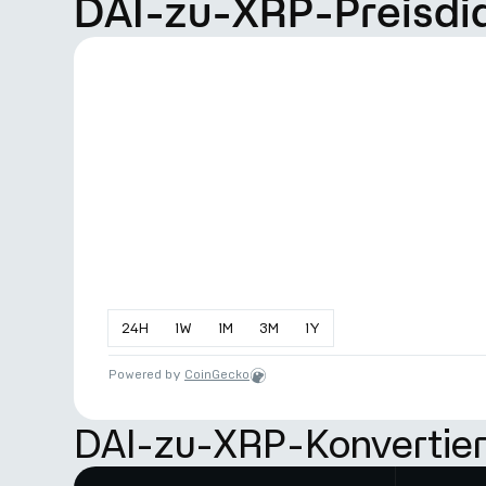
DAI-zu-XRP-Preisd
24
H
1
W
1
M
3
M
1
Y
Powered by
CoinGecko
DAI-zu-XRP-Konvertier