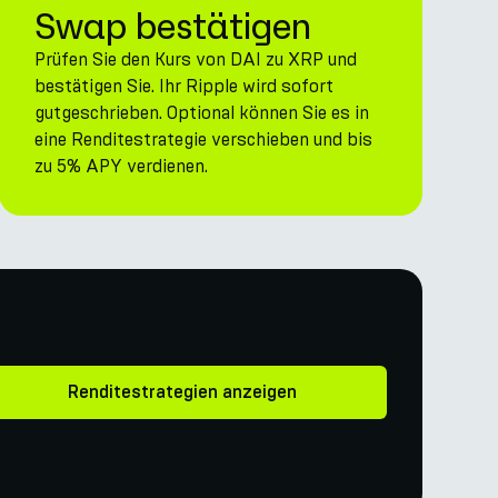
Swap bestätigen
Prüfen Sie den Kurs von DAI zu XRP und
bestätigen Sie. Ihr Ripple wird sofort
gutgeschrieben. Optional können Sie es in
eine Renditestrategie verschieben und bis
zu 5% APY verdienen.
Renditestrategien anzeigen