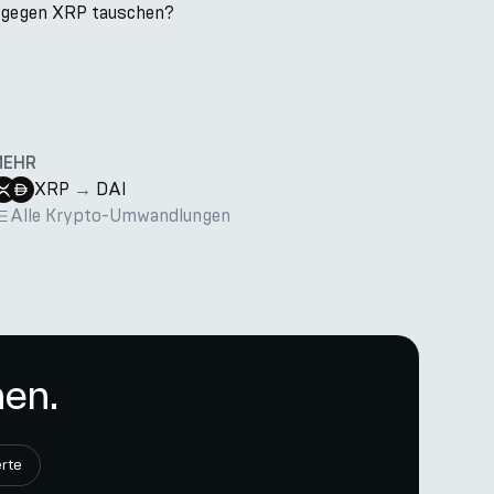
k gegen XRP tauschen?
MEHR
XRP
→
DAI
Alle Krypto-Umwandlungen
nen.
rte