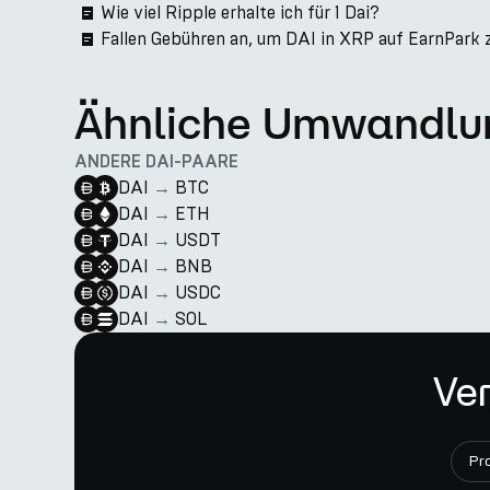
Wie viel Ripple erhalte ich für 1 Dai?
Fallen Gebühren an, um DAI in XRP auf EarnPark 
Ähnliche Umwandlu
ANDERE DAI-PAARE
DAI
→
BTC
DAI
→
ETH
DAI
→
USDT
DAI
→
BNB
DAI
→
USDC
DAI
→
SOL
Ver
Pr