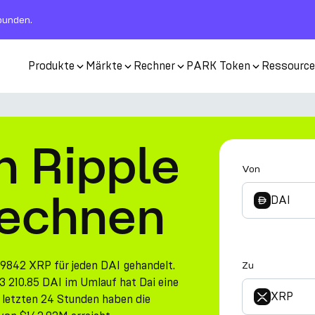
rbunden.
Produkte
Märkte
Rechner
PARK Token
Ressourc
in Ripple
Von
rechnen
DAI
9842 XRP für jeden DAI gehandelt.
Zu
 210.85 DAI im Umlauf hat Dai eine
XRP
letzten 24 Stunden haben die