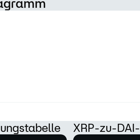
iagramm
ungstabelle
XRP-zu-DAI-