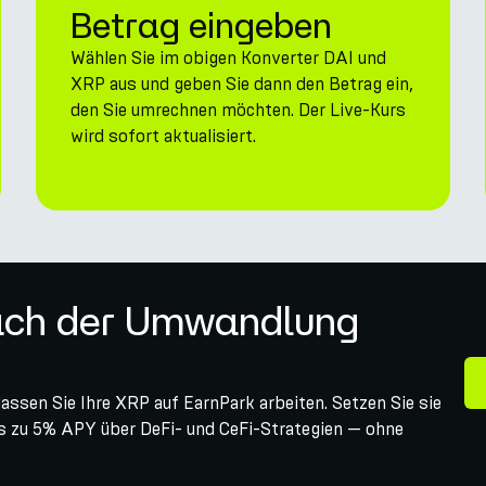
Betrag eingeben
Wählen Sie im obigen Konverter DAI und
XRP aus und geben Sie dann den Betrag ein,
den Sie umrechnen möchten. Der Live-Kurs
wird sofort aktualisiert.
nach der Umwandlung
ssen Sie Ihre XRP auf EarnPark arbeiten. Setzen Sie sie
bis zu 5% APY über DeFi- und CeFi-Strategien — ohne