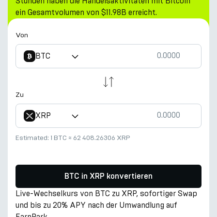
Stunden haben die Handelsaktivitäten mit Bitcoin
ein Gesamtvolumen von $11.98B erreicht.
Von
BTC
Zu
XRP
Estimated:
1 BTC
≈
62 408.26306 XRP
BTC in XRP konvertieren
Live-Wechselkurs von BTC zu XRP, sofortiger Swap
und bis zu 20% APY nach der Umwandlung auf
EarnPark.