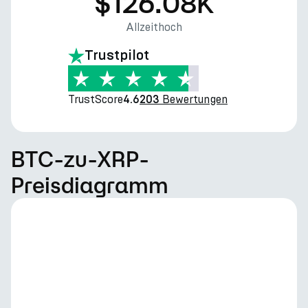
$126.08K
Allzeithoch
Trustpilot
TrustScore
Bewertungen
4.6
203
BTC-zu-XRP-
Preisdiagramm