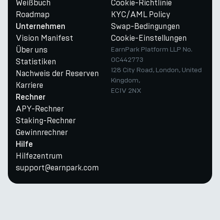
Weißbuch
Cookie-Richtlinie
Roadmap
KYC/AML Policy
Swap-Bedingungen
Unternehmen
Vision Manifest
Cookie-Einstellungen
Über uns
EarnPark Platform LLP No.
OC442773
Statistiken
128 City Road, London, United
Nachweis der Reserven
Kingdom,
Karriere
EC1V 2NX
Rechner
APY-Rechner
Staking-Rechner
Gewinnrechner
Hilfe
Hilfezentrum
support@earnpark.com