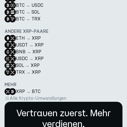
BTC
→
USDC
BTC
→
SOL
BTC
→
TRX
ANDERE XRP-PAARE
ETH
→
XRP
USDT
→
XRP
BNB
→
XRP
USDC
→
XRP
SOL
→
XRP
TRX
→
XRP
MEHR
XRP
→
BTC
Alle Krypto-Umwandlungen
Vertrauen zuerst. Mehr
verdienen.