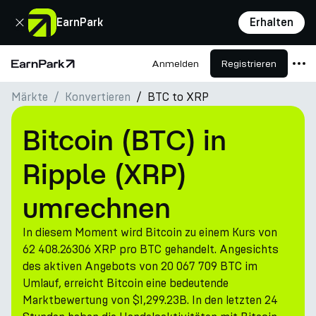
Schließen
EarnPark
Erhalten
Anmelden
Registrieren
Startseite
Märkte
Konvertieren
BTC to XRP
Produkte
Märkte
Bitcoin (BTC) in
Rechner
Ripple (XRP)
PARK Token
umrechnen
Ressourcen
In diesem Moment wird Bitcoin zu einem Kurs von
Unternehmen
62 408.26306 XRP pro BTC gehandelt. Angesichts
des aktiven Angebots von 20 067 709 BTC im
Umlauf, erreicht Bitcoin eine bedeutende
Marktbewertung von $1,299.23B. In den letzten 24