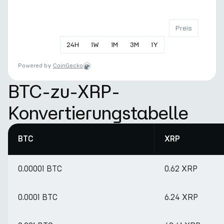
Preis
24
H
1
W
1
M
3
M
1
Y
Powered by
CoinGecko
BTC-zu-XRP-
Konvertierungstabelle
BTC
XRP
0.00001 BTC
0.62 XRP
0.0001 BTC
6.24 XRP