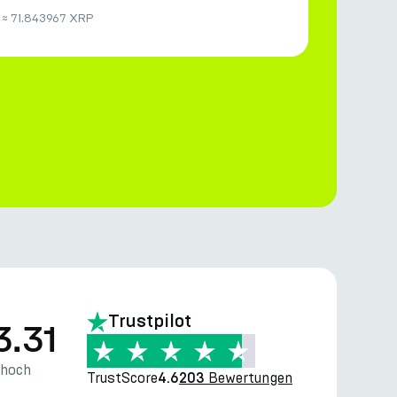
≈
71.843967 XRP
Trustpilot
3.31
thoch
TrustScore
Bewertungen
4.6
203