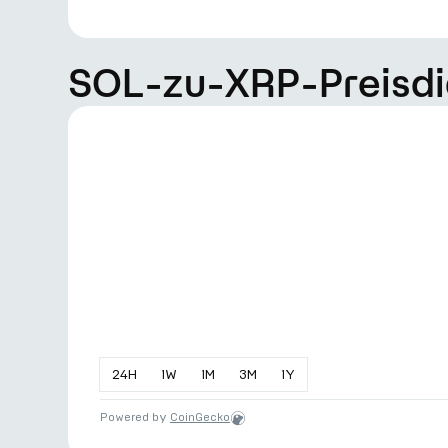
SOL-zu-XRP-Preis
24
H
1
W
1
M
3
M
1
Y
Powered by
CoinGecko