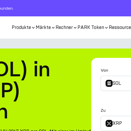
rbunden.
Produkte
Märkte
Rechner
PARK Token
Ressourc
L) in
Von
RP)
SOL
n
Zu
XRP