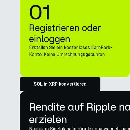
01
Registrieren oder
einloggen
Erstellen Sie ein kostenloses EarnPark-
Konto. Keine Umrechnungsgebühren.
SOL in XRP konvertieren
Rendite auf Ripple 
erzielen
Nachdem Sie Solana in Ripple umgewandelt haben