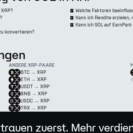
u XRP?
Welche Faktoren beeinflus
k?
Kann ich Rendite erzielen,
Kann ich SOL auf EarnPar
zu konvertieren?
ngen
ANDERE XRP-PAARE
BTC
→
XRP
ETH
→
XRP
USDT
→
XRP
BNB
→
XRP
USDC
→
XRP
TRX
→
XRP
trauen zuerst. Mehr verdie