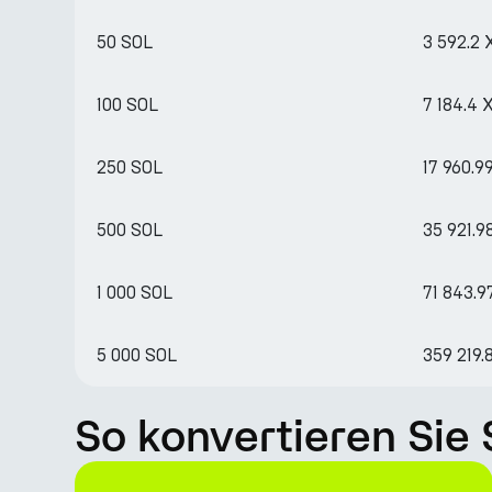
50 SOL
3 592.2
100 SOL
7 184.4 
250 SOL
17 960.9
500 SOL
35 921.9
1 000 SOL
71 843.
5 000 SOL
359 219
So konvertieren Sie 