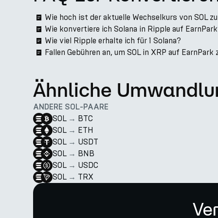
Wie hoch ist der aktuelle Wechselkurs von SOL z
Wie konvertiere ich Solana in Ripple auf EarnPar
Wie viel Ripple erhalte ich für 1 Solana?
Fallen Gebühren an, um SOL in XRP auf EarnPark 
Ähnliche Umwandlu
ANDERE SOL-PAARE
SOL
→
BTC
SOL
→
ETH
SOL
→
USDT
SOL
→
BNB
SOL
→
USDC
SOL
→
TRX
Ver