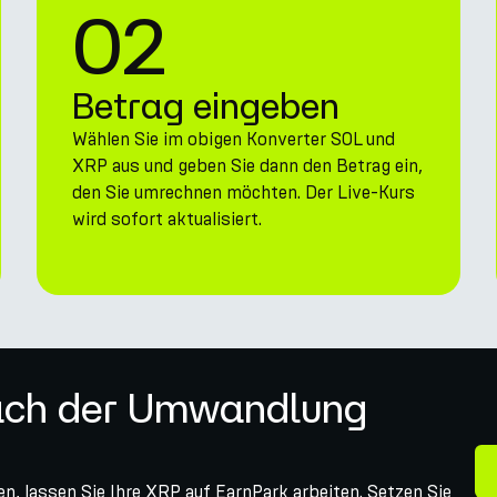
02
Betrag eingeben
Wählen Sie im obigen Konverter SOL und
XRP aus und geben Sie dann den Betrag ein,
den Sie umrechnen möchten. Der Live-Kurs
wird sofort aktualisiert.
nach der Umwandlung
, lassen Sie Ihre XRP auf EarnPark arbeiten. Setzen Sie