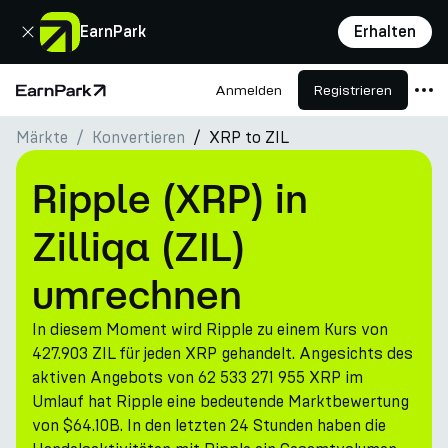
Schließen
EarnPark
Erhalten
Anmelden
Registrieren
Startseite
Märkte
Konvertieren
XRP to ZIL
Produkte
Märkte
Ripple (XRP) in
Rechner
Zilliqa (ZIL)
PARK Token
umrechnen
Ressourcen
In diesem Moment wird Ripple zu einem Kurs von
Unternehmen
427.903 ZIL für jeden XRP gehandelt. Angesichts des
aktiven Angebots von 62 533 271 955 XRP im
Umlauf hat Ripple eine bedeutende Marktbewertung
von $64.10B. In den letzten 24 Stunden haben die