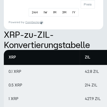
Preis
24
H
1
W
1
M
3
M
1
Y
Powered by
CoinGecko
XRP-zu-ZIL-
Konvertierungstabelle
XRP
ZIL
0.1 XRP
42.8 ZIL
0.5 XRP
214 ZIL
1 XRP
427.9 ZIL