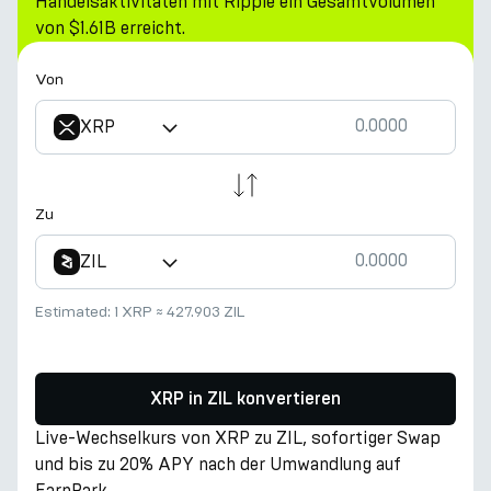
Handelsaktivitäten mit Ripple ein Gesamtvolumen
von $1.61B erreicht.
Von
XRP
Zu
ZIL
Estimated:
1 XRP
≈
427.903 ZIL
XRP in ZIL konvertieren
Live-Wechselkurs von XRP zu ZIL, sofortiger Swap
und bis zu 20% APY nach der Umwandlung auf
EarnPark.