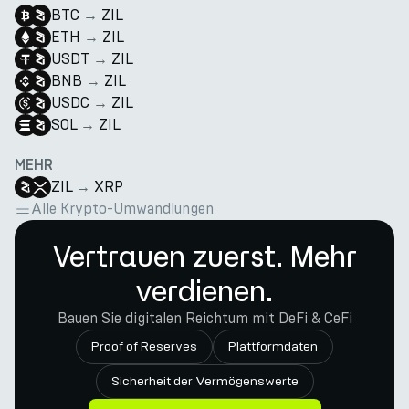
BTC
→
ZIL
ETH
→
ZIL
USDT
→
ZIL
BNB
→
ZIL
USDC
→
ZIL
SOL
→
ZIL
MEHR
ZIL
→
XRP
Alle Krypto-Umwandlungen
Vertrauen zuerst. Mehr
verdienen.
Bauen Sie digitalen Reichtum mit DeFi & CeFi
Proof of Reserves
Plattformdaten
Sicherheit der Vermögenswerte