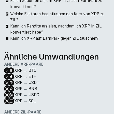
Fallen Gebühren an, um XRP in ZIL auf EarnPark zu
konvertieren?
Welche Faktoren beeinflussen den Kurs von XRP zu
ZIL?
Kann ich Rendite erzielen, nachdem ich XRP in ZIL
konvertiert habe?
Kann ich XRP auf EarnPark gegen ZIL tauschen?
Ähnliche Umwandlungen
ANDERE XRP-PAARE
XRP
→
BTC
XRP
→
ETH
XRP
→
USDT
XRP
→
BNB
XRP
→
USDC
XRP
→
SOL
ANDERE ZIL-PAARE