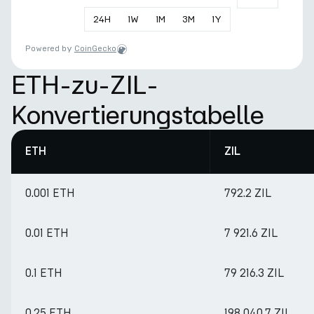
24
H
1
W
1
M
3
M
1
Y
Powered by
CoinGecko
ETH-zu-ZIL-
Konvertierungstabelle
ETH
ZIL
0.001 ETH
792.2 ZIL
0.01 ETH
7 921.6 ZIL
0.1 ETH
79 216.3 ZIL
0.25 ETH
198 040.7 ZIL