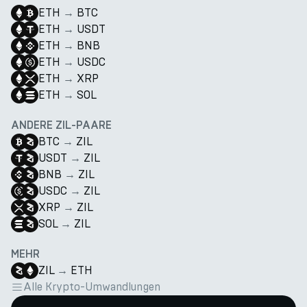
ETH
→
BTC
ETH
→
USDT
ETH
→
BNB
ETH
→
USDC
ETH
→
XRP
ETH
→
SOL
ANDERE ZIL-PAARE
BTC
→
ZIL
USDT
→
ZIL
BNB
→
ZIL
USDC
→
ZIL
XRP
→
ZIL
SOL
→
ZIL
MEHR
ZIL
→
ETH
Alle Krypto-Umwandlungen