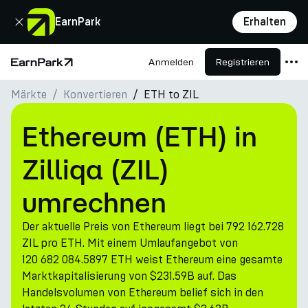
Schließen
EarnPark
Erhalten
Anmelden
Registrieren
Startseite
Märkte
Konvertieren
ETH to ZIL
Produkte
Märkte
Ethereum (ETH) in
Rechner
Zilliqa (ZIL)
PARK Token
umrechnen
Ressourcen
Der aktuelle Preis von Ethereum liegt bei 792 162.728
Unternehmen
ZIL pro ETH. Mit einem Umlaufangebot von
120 682 084.5897 ETH weist Ethereum eine gesamte
Marktkapitalisierung von $231.59B auf. Das
Handelsvolumen von Ethereum belief sich in den