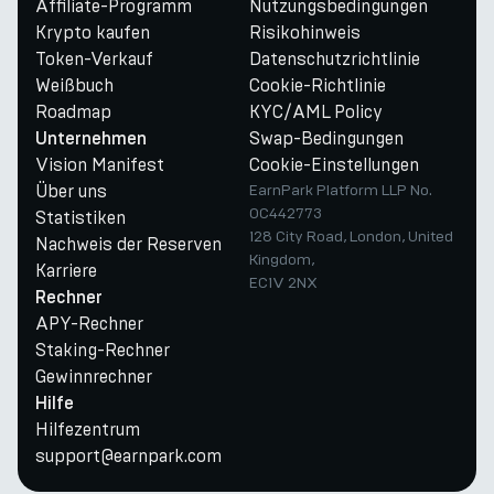
Affiliate-Programm
Nutzungsbedingungen
Krypto kaufen
Risikohinweis
Token-Verkauf
Datenschutzrichtlinie
Weißbuch
Cookie-Richtlinie
Roadmap
KYC/AML Policy
Swap-Bedingungen
Unternehmen
Vision Manifest
Cookie-Einstellungen
Über uns
EarnPark Platform LLP No.
OC442773
Statistiken
128 City Road, London, United
Nachweis der Reserven
Kingdom,
Karriere
EC1V 2NX
Rechner
APY-Rechner
Staking-Rechner
Gewinnrechner
Hilfe
Hilfezentrum
support@earnpark.com