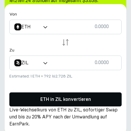
letzten 24 Stunden auf insgesamt $3.63B.
Von
ETH
Zu
ZIL
Estimated:
1 ETH
≈
792 162.728 ZIL
ETH in ZIL konvertieren
Live-Wechselkurs von ETH zu ZIL, sofortiger Swap
und bis zu 20% APY nach der Umwandlung auf
EarnPark.