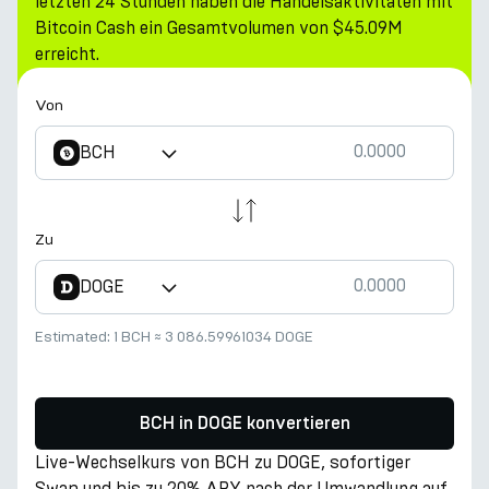
letzten 24 Stunden haben die Handelsaktivitäten mit
Bitcoin Cash ein Gesamtvolumen von $45.09M
erreicht.
Von
BCH
Zu
DOGE
Estimated:
1 BCH
≈
3 086.59961034 DOGE
BCH in DOGE konvertieren
Live-Wechselkurs von BCH zu DOGE, sofortiger
Swap und bis zu 20% APY nach der Umwandlung auf