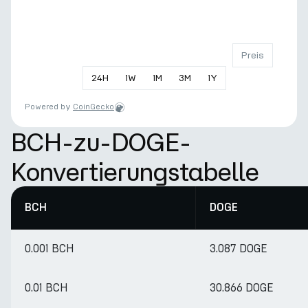
Preis
24
H
1
W
1
M
3
M
1
Y
Powered by
CoinGecko
BCH-zu-DOGE-
Konvertierungstabelle
BCH
DOGE
0.001 BCH
3.087 DOGE
0.01 BCH
30.866 DOGE