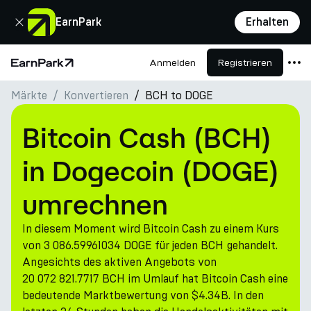
Schließen
EarnPark
Erhalten
Anmelden
Registrieren
Startseite
Märkte
Konvertieren
BCH to DOGE
Produkte
Märkte
Bitcoin Cash (BCH)
Rechner
in Dogecoin (DOGE)
PARK Token
umrechnen
Ressourcen
In diesem Moment wird Bitcoin Cash zu einem Kurs
Unternehmen
von 3 086.59961034 DOGE für jeden BCH gehandelt.
Angesichts des aktiven Angebots von
20 072 821.7717 BCH im Umlauf hat Bitcoin Cash eine
bedeutende Marktbewertung von $4.34B. In den