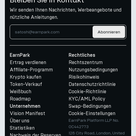
Wir senden Ihnen Nachrichten, Werbeangebote und
nützliche Anleitungen.
Abonnieren
EarnPark
Rechtliches
Ertrag verdienen
Rechtszentrum
Affiliate-Programm
Nutzungsbedingungen
Krypto kaufen
Risikohinweis
Token-Verkauf
Datenschutzrichtlinie
Weißbuch
Cookie-Richtlinie
Roadmap
KYC/AML Policy
Swap-Bedingungen
Unternehmen
Vision Manifest
Cookie-Einstellungen
Über uns
EarnPark Platform LLP No.
OC442773
Statistiken
128 City Road, London, United
Nachweis der Reserven