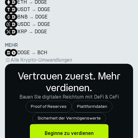
ETH
→
DOGE
USDT
→
DOGE
BNB
→
DOGE
USDC
→
DOGE
XRP
→
DOGE
MEHR
DOGE
→
BCH
Alle Krypto-Umwandlungen
Vertrauen zuerst. Mehr
verdienen.
Bauen Sie digitalen Reichtum mit DeFi & CeFi
Proof of Reserves
Plattformdaten
Sicherheit der Vermögenswerte
Beginne zu verdienen