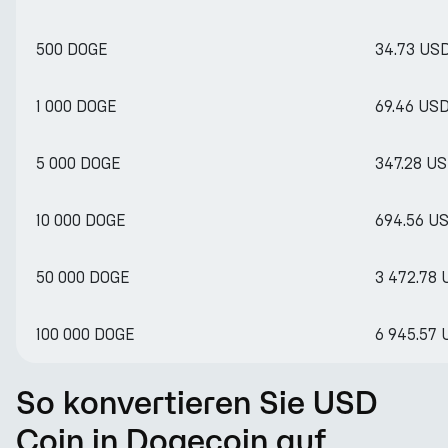
500 DOGE
34.73 US
1 000 DOGE
69.46 US
5 000 DOGE
347.28 U
10 000 DOGE
694.56 U
50 000 DOGE
3 472.78
100 000 DOGE
6 945.57
So konvertieren Sie USD
Coin in Dogecoin auf