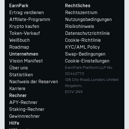
EarnPark
Rechtliches
Ertrag verdienen
Rechtszentrum
Affiliate-Programm
Nutzungsbedingungen
Krypto kaufen
Risikohinweis
Token-Verkauf
Datenschutzrichtlinie
Weißbuch
Cookie-Richtlinie
Roadmap
KYC/AML Policy
Swap-Bedingungen
Unternehmen
Vision Manifest
Cookie-Einstellungen
Über uns
EarnPark Platform LLP No.
OC442773
Statistiken
128 City Road, London, United
Nachweis der Reserven
Kingdom,
Karriere
EC1V 2NX
Rechner
APY-Rechner
Staking-Rechner
Gewinnrechner
Hilfe