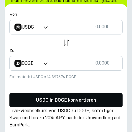
in den letzten 24 Stunden beliefen sich auf $8.50B.
Von
USDC
Zu
DOGE
Estimated:
1 USDC
≈
14.397674 DOGE
USDC in DOGE konvertieren
Live-Wechselkurs von USDC zu DOGE, sofortiger
Swap und bis zu 20% APY nach der Umwandlung auf
EarnPark.