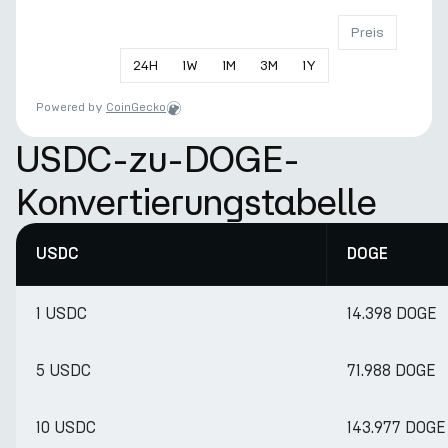
Preis
24
H
1
W
1
M
3
M
1
Y
Powered by
CoinGecko
USDC-zu-DOGE-
Konvertierungstabelle
USDC
DOGE
1 USDC
14.398 DOGE
5 USDC
71.988 DOGE
10 USDC
143.977 DOGE