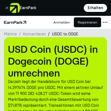
Schließen
EarnPark
Erhalten
Anmelden
Registrieren
Startseite
Märkte
Konvertieren
USDC to DOGE
Produkte
Märkte
USD Coin (USDC) in
Rechner
Dogecoin (DOGE)
PARK Token
umrechnen
Ressourcen
Derzeit liegt der Handelskurs für USD Coin bei
Unternehmen
14.397674 DOGE pro USDC. Mit einem aktiven Umlauf
von 71 900 282 428.27 USDC-Token wird seine
Marktbedeutung durch eine Gesamtbewertung von
$71.87B repräsentiert. Transaktionen mit USD Coin