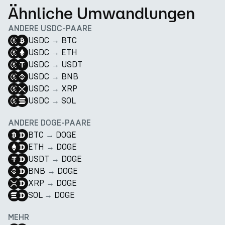
Ähnliche Umwandlungen
ANDERE USDC-PAARE
USDC
→
BTC
USDC
→
ETH
USDC
→
USDT
USDC
→
BNB
USDC
→
XRP
USDC
→
SOL
ANDERE DOGE-PAARE
BTC
→
DOGE
ETH
→
DOGE
USDT
→
DOGE
BNB
→
DOGE
XRP
→
DOGE
SOL
→
DOGE
MEHR