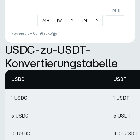
Preis
24
H
1
W
1
M
3
M
1
Y
Powered by
CoinGecko
USDC-zu-USDT-
Konvertierungstabelle
USDC
USDT
1 USDC
1 USDT
5 USDC
5 USDT
10 USDC
10.01 USDT