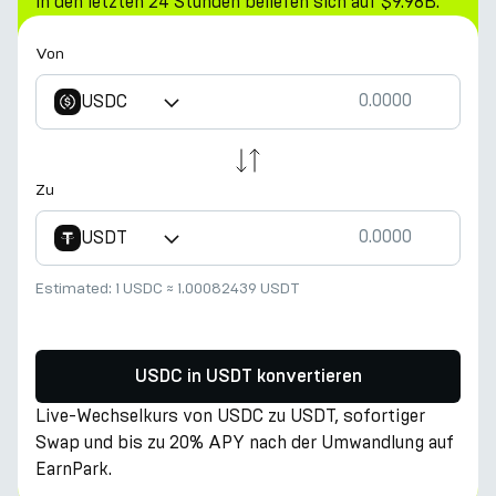
in den letzten 24 Stunden beliefen sich auf $9.98B.
Von
USDC
Zu
USDT
Estimated:
1 USDC
≈
1.00082439 USDT
USDC in USDT konvertieren
Live-Wechselkurs von USDC zu USDT, sofortiger
Swap und bis zu 20% APY nach der Umwandlung auf
EarnPark.