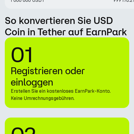
1 000 000 USDT
999 176.
So konvertieren Sie USD
Coin in Tether auf EarnPark
01
Registrieren oder
einloggen
Erstellen Sie ein kostenloses EarnPark-Konto.
Keine Umrechnungsgebühren.