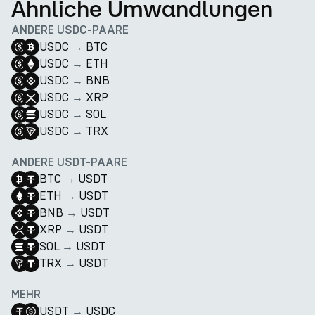
Ähnliche Umwandlungen
ANDERE USDC-PAARE
USDC
→
BTC
USDC
→
ETH
USDC
→
BNB
USDC
→
XRP
USDC
→
SOL
USDC
→
TRX
ANDERE USDT-PAARE
BTC
→
USDT
ETH
→
USDT
BNB
→
USDT
XRP
→
USDT
SOL
→
USDT
TRX
→
USDT
MEHR
USDT
→
USDC