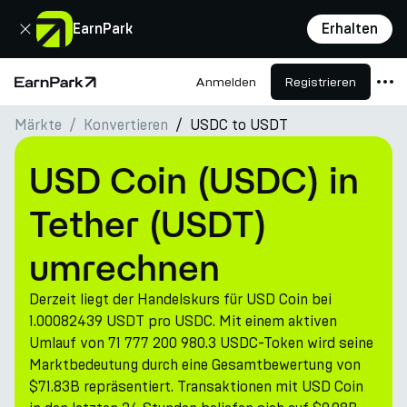
Schließen
EarnPark
Erhalten
Anmelden
Registrieren
Startseite
Märkte
Konvertieren
USDC to USDT
Produkte
Märkte
USD Coin (USDC) in
Rechner
Tether (USDT)
PARK Token
umrechnen
Ressourcen
Derzeit liegt der Handelskurs für USD Coin bei
Unternehmen
1.00082439 USDT pro USDC. Mit einem aktiven
Umlauf von 71 777 200 980.3 USDC-Token wird seine
Marktbedeutung durch eine Gesamtbewertung von
$71.83B repräsentiert. Transaktionen mit USD Coin