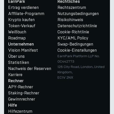
EarnPark
Rechtliches
Ertrag verdienen
Rechtszentrum
Affiliate-Programm
Nutzungsbedingungen
Krypto kaufen
Risikohinweis
Token-Verkauf
Datenschutzrichtlinie
Weißbuch
Cookie-Richtlinie
Roadmap
KYC/AML Policy
Swap-Bedingungen
Unternehmen
Vision Manifest
Cookie-Einstellungen
Über uns
EarnPark Platform LLP No.
OC442773
Statistiken
128 City Road, London, United
Nachweis der Reserven
Kingdom,
Karriere
EC1V 2NX
Rechner
APY-Rechner
Staking-Rechner
Gewinnrechner
Hilfe
Hilfezentrum