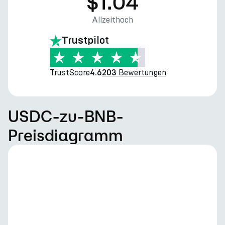
$1.04
Allzeithoch
Trustpilot
TrustScore
Bewertungen
4.6
203
USDC-zu-BNB-
Preisdiagramm