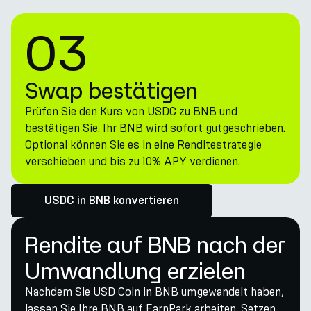
03
Swap bestätigen
Prüfen Sie den Kurs von USDC zu BNB und
bestätigen Sie. Ihr BNB wird sofort gutgeschrieben.
Optional können Sie es in eine Renditestrategie
verschieben und bis zu 10% APY verdienen.
USDC in BNB konvertieren
Rendite auf BNB nach der
Umwandlung erzielen
Nachdem Sie USD Coin in BNB umgewandelt haben,
lassen Sie Ihre BNB auf EarnPark arbeiten. Setzen