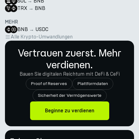
SOL
→
BNB
TRX
→
BNB
MEHR
BNB
→
USDC
Alle Krypto-Umwandlungen
Vertrauen zuerst. Mehr
verdienen.
Bauen Sie digitalen Reichtum mit DeFi & CeFi
Proof of Reserves
Plattformdaten
Sicherheit der Vermögenswerte
Beginne zu verdienen