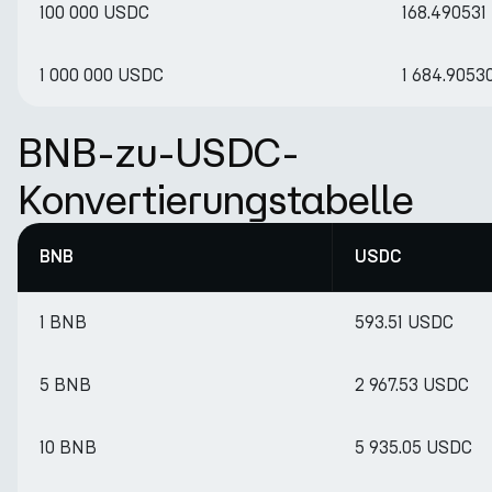
100 000 USDC
168.49053
1 000 000 USDC
1 684.905
BNB-zu-USDC-
Konvertierungstabelle
BNB
USDC
1 BNB
593.51 USDC
5 BNB
2 967.53 USDC
10 BNB
5 935.05 USDC