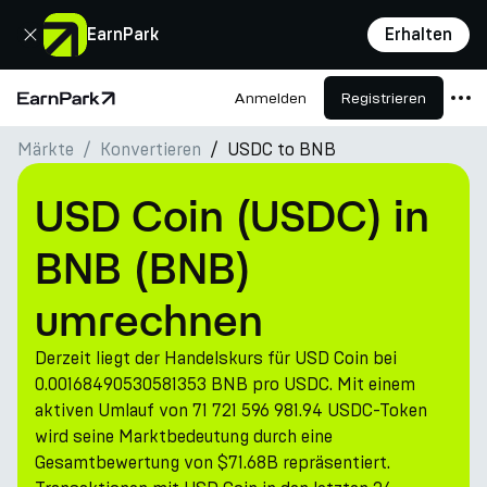
Schließen
EarnPark
Erhalten
Anmelden
Registrieren
Startseite
Märkte
Konvertieren
USDC to BNB
Produkte
Märkte
USD Coin (USDC) in
Rechner
BNB (BNB)
PARK Token
umrechnen
Ressourcen
Derzeit liegt der Handelskurs für USD Coin bei
Unternehmen
0.00168490530581353 BNB pro USDC. Mit einem
aktiven Umlauf von 71 721 596 981.94 USDC-Token
wird seine Marktbedeutung durch eine
Gesamtbewertung von $71.68B repräsentiert.