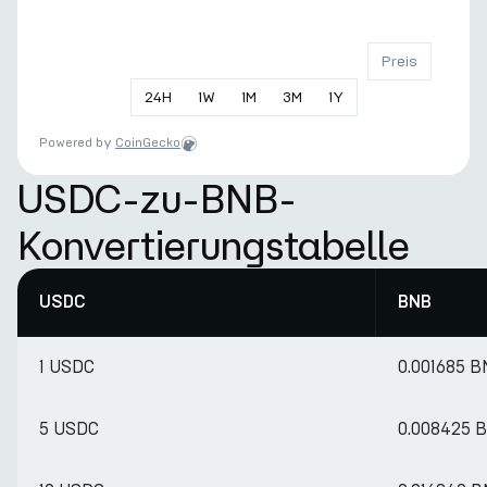
Preis
24
H
1
W
1
M
3
M
1
Y
Powered by
CoinGecko
USDC-zu-BNB-
Konvertierungstabelle
USDC
BNB
1 USDC
0.001685 
5 USDC
0.008425 