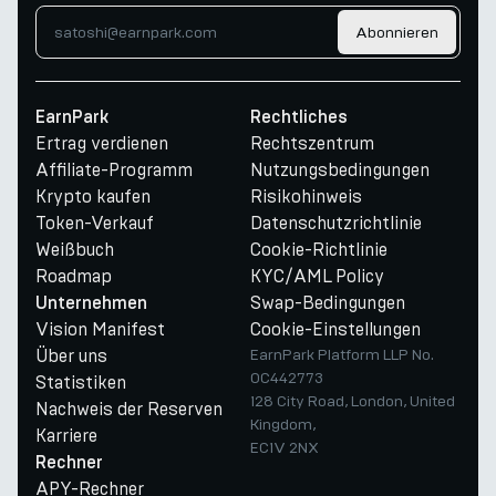
Abonnieren
EarnPark
Rechtliches
Ertrag verdienen
Rechtszentrum
Affiliate-Programm
Nutzungsbedingungen
Krypto kaufen
Risikohinweis
Token-Verkauf
Datenschutzrichtlinie
Weißbuch
Cookie-Richtlinie
Roadmap
KYC/AML Policy
Swap-Bedingungen
Unternehmen
Vision Manifest
Cookie-Einstellungen
Über uns
EarnPark Platform LLP No.
OC442773
Statistiken
128 City Road, London, United
Nachweis der Reserven
Kingdom,
Karriere
EC1V 2NX
Rechner
APY-Rechner