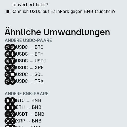
konvertiert habe?
Kann ich USDC auf EarnPark gegen BNB tauschen?
Ähnliche Umwandlungen
ANDERE USDC-PAARE
USDC
→
BTC
USDC
→
ETH
USDC
→
USDT
USDC
→
XRP
USDC
→
SOL
USDC
→
TRX
ANDERE BNB-PAARE
BTC
→
BNB
ETH
→
BNB
USDT
→
BNB
XRP
→
BNB