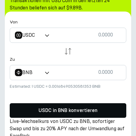
Transaktionen mit USD Coin in den letzten 24
Stunden beliefen sich auf $9.89B.
Von
USDC
Zu
BNB
Estimated:
1 USDC
≈
0.00168490530581353 BNB
USDC in BNB konvertieren
Live-Wechselkurs von USDC zu BNB, sofortiger
Swap und bis zu 20% APY nach der Umwandlung auf
EarnPark.