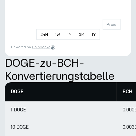
Preis
24
H
1
W
1
M
3
M
1
Y
Powered by
CoinGecko
DOGE-zu-BCH-
Konvertierungstabelle
DOGE
BCH
1 DOGE
0.000
10 DOGE
0.003