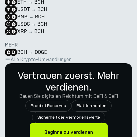
ETH
→
BCH
USDT
→
BCH
BNB
→
BCH
USDC
→
BCH
XRP
→
BCH
MEHR
BCH
→
DOGE
Alle Krypto-Umwandlungen
Vertrauen zuerst. Mehr
verdienen.
Bauen Sie digitalen Reichtum mit DeFi & CeFi
Proof of Reserves
Plattformdaten
Sicherheit der Vermögenswerte
Beginne zu verdienen