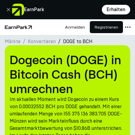
Schließen
EarnPark
Erhalten
Anmelden
Registrieren
Startseite
Märkte
Konvertieren
DOGE to BCH
Produkte
Märkte
Dogecoin (DOGE) in
Rechner
Bitcoin Cash (BCH)
PARK Token
umrechnen
Ressourcen
Im aktuellen Moment wird Dogecoin zu einem Kurs
Unternehmen
von 0.00032552 BCH pro DOGE gehandelt. Mit einer
umlaufenden Menge von 155 375 136 383.705 DOGE-
Münzen wird sein Markteinfluss durch eine
Gesamtmarktbewertung von $10.86B unterstrichen.