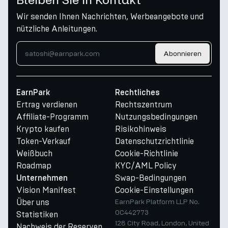
Wir senden Ihnen Nachrichten, Werbeangebote und
nützliche Anleitungen.
Abonnieren
EarnPark
Rechtliches
Ertrag verdienen
Rechtszentrum
Affiliate-Programm
Nutzungsbedingungen
Krypto kaufen
Risikohinweis
Token-Verkauf
Datenschutzrichtlinie
Weißbuch
Cookie-Richtlinie
Roadmap
KYC/AML Policy
Swap-Bedingungen
Unternehmen
Vision Manifest
Cookie-Einstellungen
Über uns
EarnPark Platform LLP No.
OC442773
Statistiken
128 City Road, London, United
Nachweis der Reserven