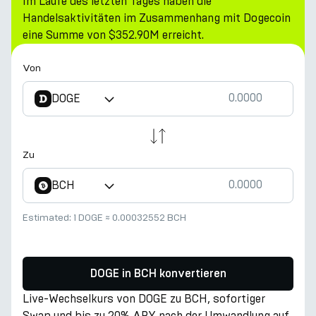
Im Laufe des letzten Tages haben die
Handelsaktivitäten im Zusammenhang mit Dogecoin
eine Summe von $352.90M erreicht.
Von
DOGE
Zu
BCH
Estimated:
1 DOGE
≈
0.00032552 BCH
DOGE in BCH konvertieren
Live-Wechselkurs von DOGE zu BCH, sofortiger
Swap und bis zu 20% APY nach der Umwandlung auf