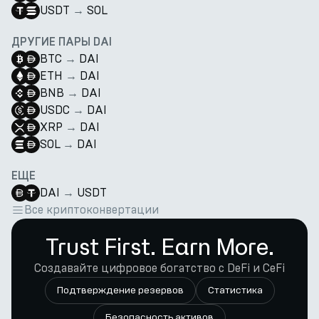
USDT
→
SOL
ДРУГИЕ ПАРЫ DAI
BTC
→
DAI
ETH
→
DAI
BNB
→
DAI
USDC
→
DAI
XRP
→
DAI
SOL
→
DAI
ЕЩЕ
DAI
→
USDT
Все криптоконвертации
Trust First. Earn More.
Создавайте цифровое богатство с DeFi и CeFi
Подтверждение резервов
Статистика
Безопасность активов