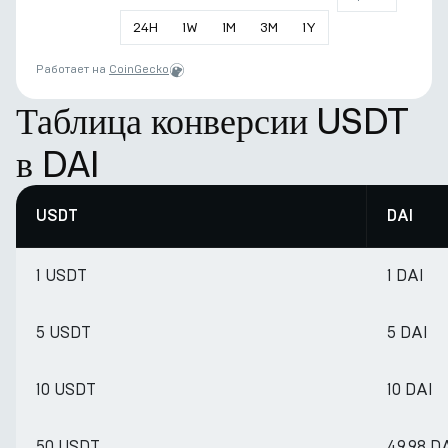
24
H
1
W
1
M
3
M
1
Y
Работает на
CoinGecko
Таблица конверсии USDT
в DAI
USDT
DAI
1 USDT
1 DAI
5 USDT
5 DAI
10 USDT
10 DAI
50 USDT
49.98 D