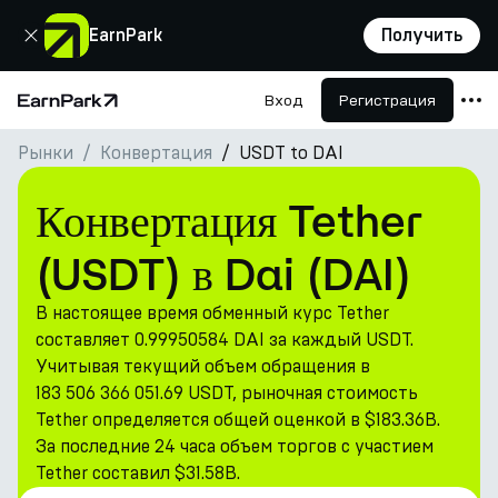
Закрыть
EarnPark
Получить
Вход
Регистрация
Главная страница
Рынки
Конвертация
USDT to DAI
Продукты
Рынки
Конвертация Tether
Калькуляторы
(USDT) в Dai (DAI)
Токен PARK
В настоящее время обменный курс Tether
Ресурсы
составляет 0.99950584 DAI за каждый USDT.
Учитывая текущий объем обращения в
Компания
183 506 366 051.69 USDT, рыночная стоимость
Tether определяется общей оценкой в $183.36B.
За последние 24 часа объем торгов с участием
Tether составил $31.58B.