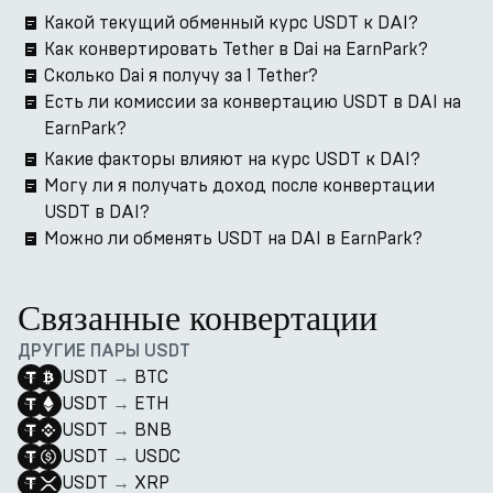
Какой текущий обменный курс USDT к DAI?
Как конвертировать Tether в Dai на EarnPark?
Сколько Dai я получу за 1 Tether?
Есть ли комиссии за конвертацию USDT в DAI на
EarnPark?
Какие факторы влияют на курс USDT к DAI?
Могу ли я получать доход после конвертации
USDT в DAI?
Можно ли обменять USDT на DAI в EarnPark?
Связанные конвертации
ДРУГИЕ ПАРЫ USDT
USDT
→
BTC
USDT
→
ETH
USDT
→
BNB
USDT
→
USDC
USDT
→
XRP