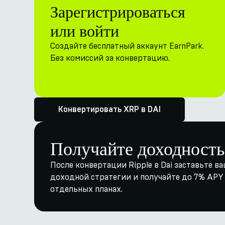
Зарегистрироваться
или войти
Создайте бесплатный аккаунт EarnPark.
Без комиссий за конвертацию.
Конвертировать XRP в DAI
Получайте доходность
После конвертации Ripple в Dai заставьте ва
доходной стратегии и получайте до 7% APY ч
отдельных планах.