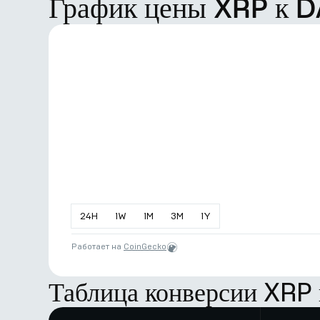
График цены XRP к D
24
H
1
W
1
M
3
M
1
Y
Работает на
CoinGecko
Таблица конверсии XRP 