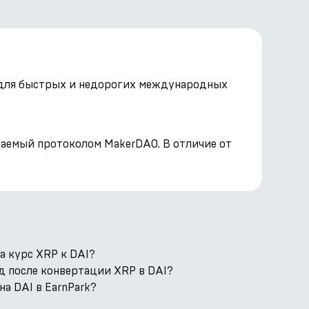
а для быстрых и недорогих международных
каемый протоколом MakerDAO. В отличие от
а курс XRP к DAI?
д после конвертации XRP в DAI?
а DAI в EarnPark?