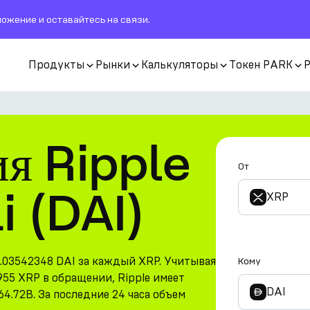
ожение и оставайтесь на связи.
Продукты
Рынки
Калькуляторы
Токен PARK
я Ripple
От
i (DAI)
XRP
1.03542348 DAI за каждый XRP. Учитывая
Кому
955 XRP в обращении, Ripple имеет
DAI
.72B. За последние 24 часа объем