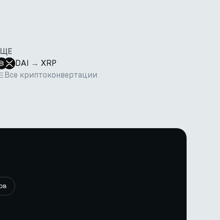
ЕЩЕ
DAI
→
XRP
Все криптоконвертации
ов