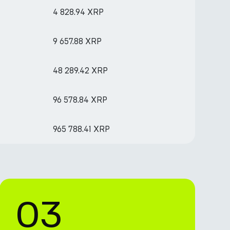
4 828.94 XRP
9 657.88 XRP
48 289.42 XRP
96 578.84 XRP
965 788.41 XRP
03