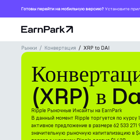
Готовы перейти на мобильную версию?
Установите прил
Главная страница
Рынки
Конвертация
XRP to DAI
Продукты
Конвертаци
Рынки
Калькуляторы
(XRP) в Da
Токен PARK
Ресурсы
Ripple Рыночные Инсайты на EarnPark
В данный момент Ripple торгуется по курсу 
Компания
активное предложение в размере 62 533 271 
значительную рыночную капитализацию в $64