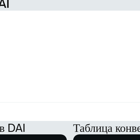
AI
в DAI
Таблица конв