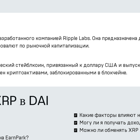
азработанного компанией Ripple Labs. Она предназначен
товалют по рыночной капитализации.
ческий стейблкоин, привязанный к доллару США и выпус
ен криптоактивами, заблокированными в блокчейне.
XRP в DAI
Какие факторы влияют н
Могу ли я получать дохо
Можно ли обменять XRP н
на EarnPark?