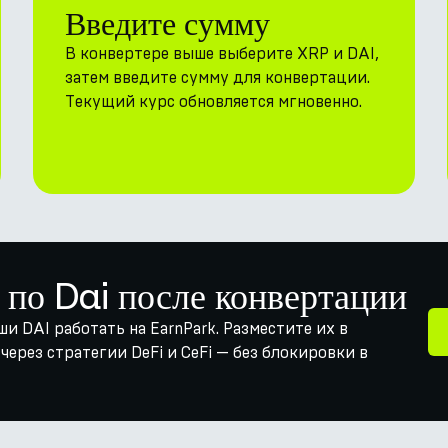
Введите сумму
В конвертере выше выберите XRP и DAI,
затем введите сумму для конвертации.
Текущий курс обновляется мгновенно.
 по Dai после конвертации
ши DAI работать на EarnPark. Разместите их в
ерез стратегии DeFi и CeFi — без блокировки в