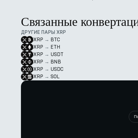
Связанные конвертац
ДРУГИЕ ПАРЫ XRP
XRP
→
BTC
XRP
→
ETH
XRP
→
USDT
XRP
→
BNB
XRP
→
USDC
XRP
→
SOL
П