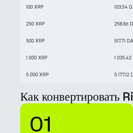
100 XRP
103.54 D
250 XRP
258.86 
500 XRP
517.71 DA
1 000 XRP
1 035.42
5 000 XRP
5 177.12 
Как конвертировать R
01