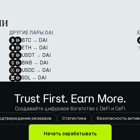
ии
ДРУГИЕ ПАРЫ DAI
BTC
→
DAI
ETH
→
DAI
USDT
→
DAI
BNB
→
DAI
USDC
→
DAI
SOL
→
DAI
Trust First. Earn More.
Создавайте цифровое богатство с DeFi и CeFi
одтверждение резервов
Статистика
Безопасность актив
Начать зарабатывать