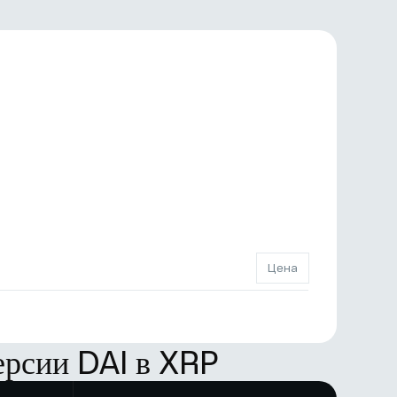
Цена
ерсии DAI в XRP