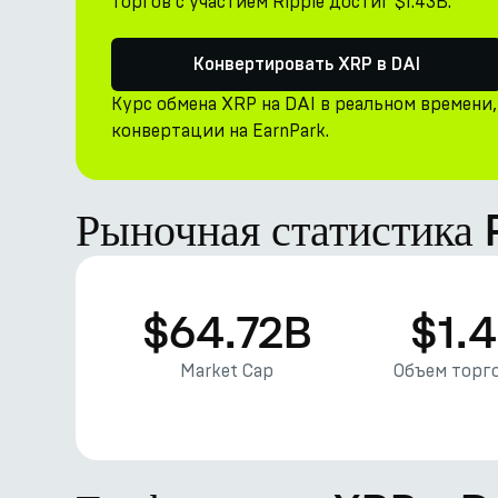
торгов с участием Ripple достиг $1.43B.
Конвертировать XRP в DAI
Курс обмена XRP на DAI в реальном времени
конвертации на EarnPark.
Рыночная статистика 
$64.72B
$1.
Market Cap
Объем торго