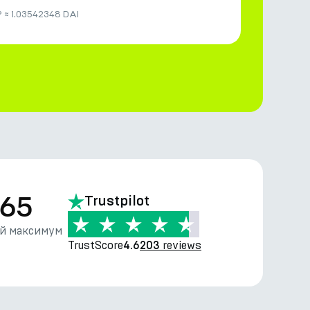
P
≈
1.03542348 DAI
.65
Trustpilot
й максимум
TrustScore
reviews
4.6
203