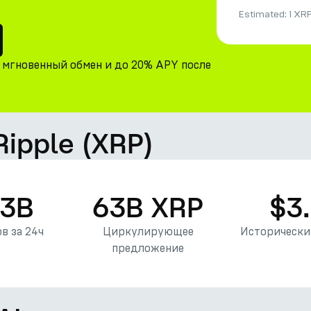
Estimated:
1 XR
, мгновенный обмен и до 20% APY после
Ripple (XRP)
43B
63B XRP
$3
в за 24ч
Циркулирующее
Исторически
предложение