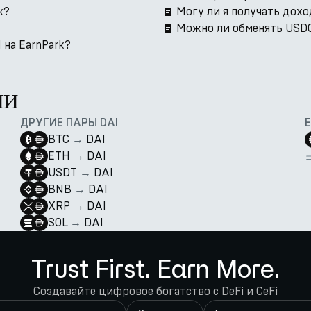
k?
Могу ли я получать дохо
Можно ли обменять USDC 
 на EarnPark?
ии
ДРУГИЕ ПАРЫ DAI
BTC
→
DAI
ETH
→
DAI
USDT
→
DAI
BNB
→
DAI
XRP
→
DAI
SOL
→
DAI
Trust First. Earn More.
Создавайте цифровое богатство с DeFi и CeFi