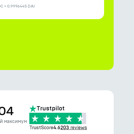
DC
≈
0.9996445 DAI
.04
Trustpilot
й максимум
TrustScore
reviews
4.6
203