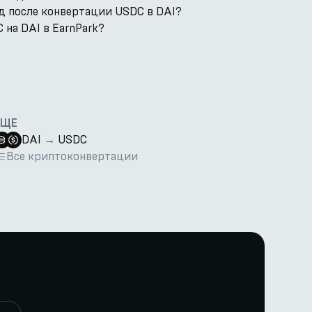
д после конвертации USDC в DAI?
на DAI в EarnPark?
ЕЩЕ
DAI
→
USDC
Все криптоконвертации