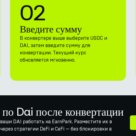
02
Введите сумму
В конвертере выше выберите USDC и
DAI, затем введите сумму для
конвертации. Текущий курс
обновляется мгновенно.
 по Dai после конвертации
ваши DAI работать на EarnPark. Разместите их в
ерез стратегии DeFi и CeFi — без блокировки в