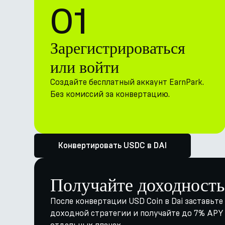
01
Зарегистрироваться
или войти
Создайте бесплатный аккаунт EarnPark.
Без комиссий за конвертацию.
Конвертировать USDC в DAI
Получайте доходность
После конвертации USD Coin в Dai заставьте 
доходной стратегии и получайте до 7% APY ч