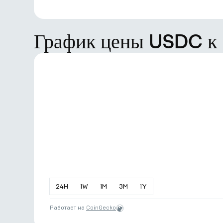
График цены USDC к
24
H
1
W
1
M
3
M
1
Y
Работает на
CoinGecko