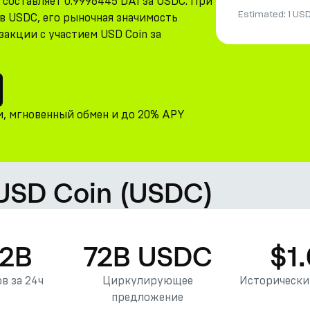
 составляет 0.9996445 DAI за USDC. При
Estimated:
1 US
ов USDC, его рыночная значимость
закции с участием USD Coin за
и, мгновенный обмен и до 20% APY
 USD Coin (USDC)
12B
72B USDC
$1
в за 24ч
Циркулирующее
Исторически
предложение