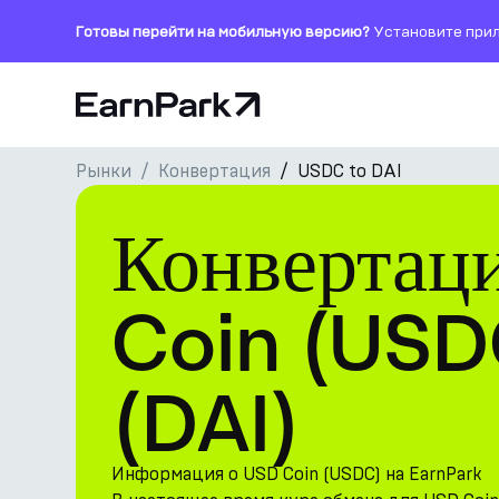
Готовы перейти на мобильную версию?
Установите прил
Главная страница
Рынки
Конвертация
USDC to DAI
Продукты
Конвертац
Рынки
Калькуляторы
Coin (USD
Токен PARK
(DAI)
Ресурсы
Компания
Информация о USD Coin (USDC) на EarnPark