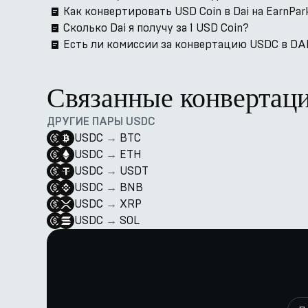
Как конвертировать USD Coin в Dai на EarnPar
Сколько Dai я получу за 1 USD Coin?
Есть ли комиссии за конвертацию USDC в DAI
Связанные конвертац
ДРУГИЕ ПАРЫ USDC
USDC
→
BTC
USDC
→
ETH
USDC
→
USDT
USDC
→
BNB
USDC
→
XRP
USDC
→
SOL