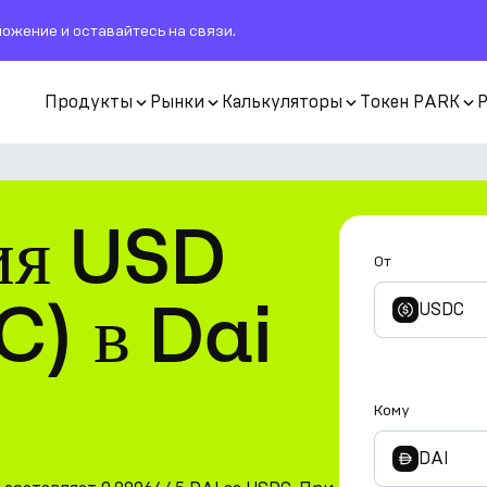
ожение и оставайтесь на связи.
Продукты
Рынки
Калькуляторы
Токен PARK
ия USD
От
C) в Dai
USDC
Кому
DAI