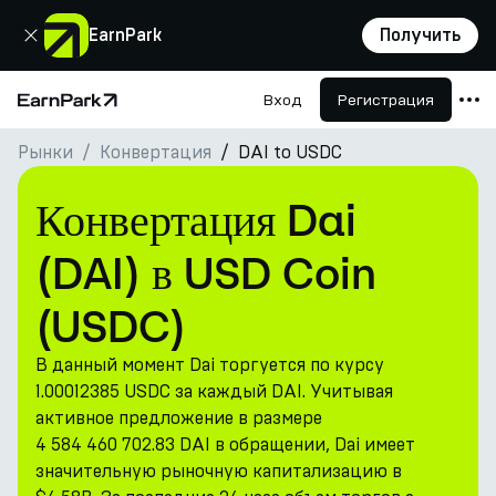
Закрыть
EarnPark
Получить
Вход
Регистрация
Главная страница
Рынки
Конвертация
DAI to USDC
Продукты
Рынки
Конвертация Dai
Калькуляторы
(DAI) в USD Coin
Токен PARK
(USDC)
Ресурсы
В данный момент Dai торгуется по курсу
Компания
1.00012385 USDC за каждый DAI. Учитывая
активное предложение в размере
4 584 460 702.83 DAI в обращении, Dai имеет
значительную рыночную капитализацию в