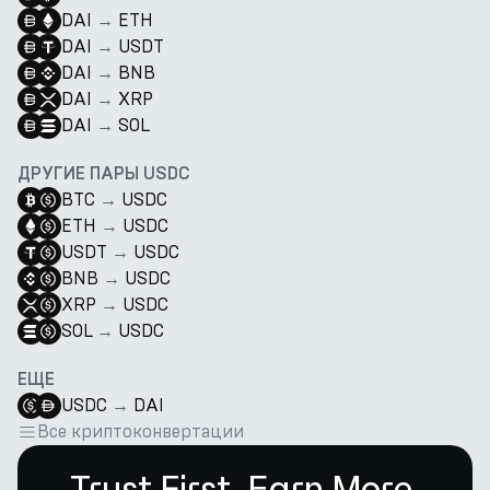
DAI
→
ETH
DAI
→
USDT
DAI
→
BNB
DAI
→
XRP
DAI
→
SOL
ДРУГИЕ ПАРЫ USDC
BTC
→
USDC
ETH
→
USDC
USDT
→
USDC
BNB
→
USDC
XRP
→
USDC
SOL
→
USDC
ЕЩЕ
USDC
→
DAI
Все криптоконвертации
Trust First. Earn More.