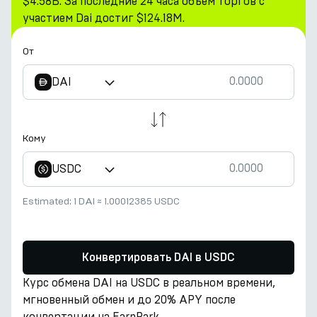
$4.58B. За последние 24 часа объем торгов с
участием Dai достиг $124.18M.
От
DAI
Кому
USDC
Estimated:
1 DAI
≈
1.00012385 USDC
Конвертировать DAI в USDC
Курс обмена DAI на USDC в реальном времени,
мгновенный обмен и до 20% APY после
конвертации на EarnPark.