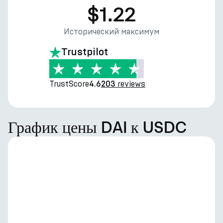
$1.22
Исторический максимум
Trustpilot
TrustScore
reviews
4.6
203
График цены DAI к USDC