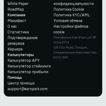
White Paper
конфиденциальности
RoadMap
Политика Cookie
Политика KYC/AML
Компания
Манифест
Условия обмена
О нас
Настройки файлов
Статистика
cookie
Подтверждение
Платформа EarnPark LLP №
OC442773
резервов
128 City Road, Лондон,
Карьера
Соединенное Королевство,
Калькуляторы
EC1V 2NX
Калькулятор APY
Калькулятор стейкинга
Калькулятор прибыли
Помощь
Центр помощи
support@earnpark.com