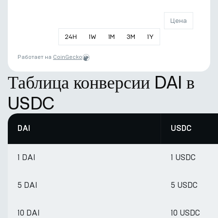
Цена
24
H
1
W
1
M
3
M
1
Y
Работает на
CoinGecko
Таблица конверсии DAI в
USDC
DAI
USDC
1 DAI
1 USDC
5 DAI
5 USDC
10 DAI
10 USDC