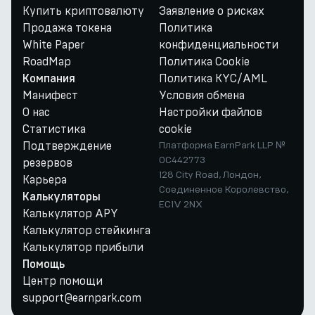
Купить криптовалюту
Заявление о рисках
Продажа токена
Политика
White Paper
конфиденциальности
RoadMap
Политика Cookie
Политика KYC/AML
Компания
Манифест
Условия обмена
О нас
Настройки файлов
Статистика
cookie
Подтверждение
Платформа EarnPark LLP №
OC442773
резервов
128 City Road, Лондон,
Карьера
Соединенное Королевство,
Калькуляторы
EC1V 2NX
Калькулятор APY
Калькулятор стейкинга
Калькулятор прибыли
Помощь
Центр помощи
support@earnpark.com