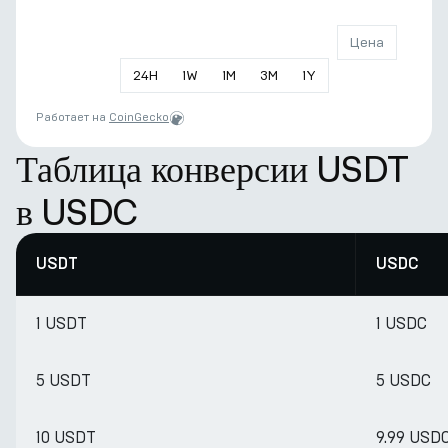
Цена
24
H
1
W
1
M
3
M
1
Y
Работает на
CoinGecko
Таблица конверсии USDT
в USDC
USDT
USDC
1 USDT
1 USDC
5 USDT
5 USDC
10 USDT
9.99 USD