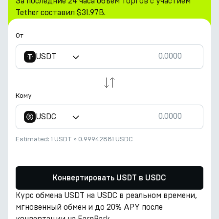
За последние 24 часа объем торгов с участием
Tether составил $31.97B.
От
USDT
Кому
USDC
Estimated:
1 USDT
≈
0.99942881 USDC
Конвертировать USDT в USDC
Курс обмена USDT на USDC в реальном времени,
мгновенный обмен и до 20% APY после
конвертации на EarnPark.