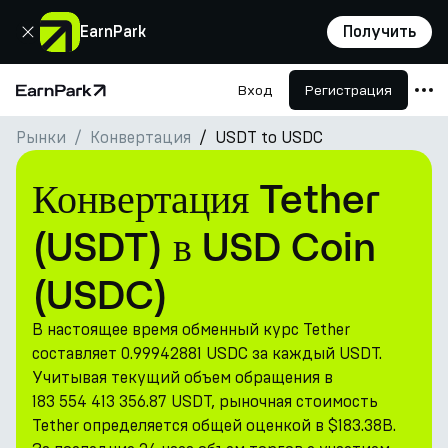
Закрыть
EarnPark
Получить
Вход
Регистрация
Главная страница
Рынки
Конвертация
USDT to USDC
Продукты
Рынки
Конвертация Tether
Калькуляторы
(USDT) в USD Coin
Токен PARK
(USDC)
Ресурсы
В настоящее время обменный курс Tether
Компания
составляет 0.99942881 USDC за каждый USDT.
Учитывая текущий объем обращения в
183 554 413 356.87 USDT, рыночная стоимость
Tether определяется общей оценкой в $183.38B.