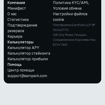
Политика KYC/AML
Компания
Манифест
Условия обмена
О нас
Настройки файлов
Статистика
cookie
Подтверждение
Платформа EarnPark LLP №
OC442773
резервов
128 City Road, Лондон,
Карьера
Соединенное Королевство,
Калькуляторы
EC1V 2NX
Калькулятор APY
Калькулятор стейкинга
Калькулятор прибыли
Помощь
Центр помощи
support@earnpark.com