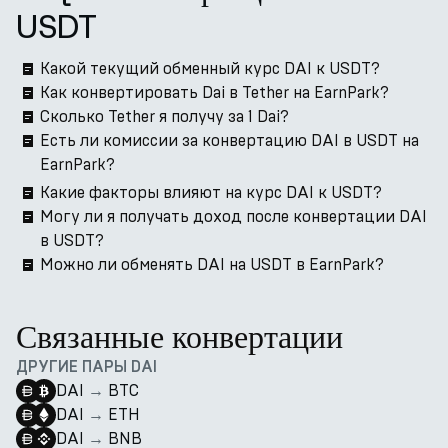
USDT
Какой текущий обменный курс DAI к USDT?
Как конвертировать Dai в Tether на EarnPark?
Сколько Tether я получу за 1 Dai?
Есть ли комиссии за конвертацию DAI в USDT на
EarnPark?
Какие факторы влияют на курс DAI к USDT?
Могу ли я получать доход после конвертации DAI
в USDT?
Можно ли обменять DAI на USDT в EarnPark?
Связанные конвертации
ДРУГИЕ ПАРЫ DAI
DAI
→
BTC
DAI
→
ETH
DAI
→
BNB