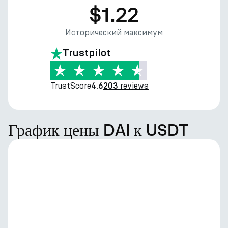
$1.22
Исторический максимум
Trustpilot
TrustScore
reviews
4.6
203
График цены DAI к USDT