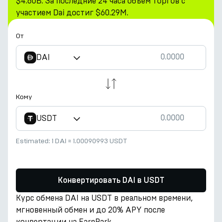
$4.60B. За последние 24 часа объем торгов с
участием Dai достиг $60.29M.
От
DAI
Кому
USDT
Estimated:
1 DAI
≈
1.00090993 USDT
Конвертировать DAI в USDT
Курс обмена DAI на USDT в реальном времени,
мгновенный обмен и до 20% APY после
конвертации на EarnPark.