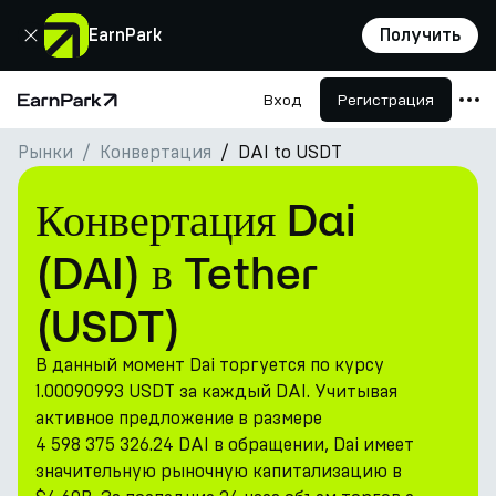
Закрыть
EarnPark
Получить
Вход
Регистрация
Главная страница
Рынки
Конвертация
DAI to USDT
Продукты
Рынки
Конвертация Dai
Калькуляторы
(DAI) в Tether
Токен PARK
(USDT)
Ресурсы
В данный момент Dai торгуется по курсу
Компания
1.00090993 USDT за каждый DAI. Учитывая
активное предложение в размере
4 598 375 326.24 DAI в обращении, Dai имеет
значительную рыночную капитализацию в