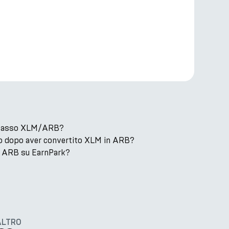
il tasso XLM/ARB?
o dopo aver convertito XLM in ARB?
 ARB su EarnPark?
ALTRO