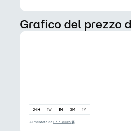
Grafico del prezzo
24
H
1
W
1
M
3
M
1
Y
Alimentato da
CoinGecko