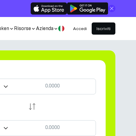
Chiudi
oken
Risorse
Azienda
Accedi
Iscriviti