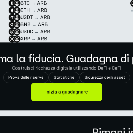
BTC
→
ARB
ETH
→
ARB
USDT
→
ARB
BNB
→
ARB
USDC
→
ARB
XRP
→
ARB
ma la fiducia. Guadagna di 
Costruisci ricchezza digitale utilizzando DeFi e CeFi
Prova delle riserve
Statistiche
Sicurezza degli asset
Inizia a guadagnare
Rimani i