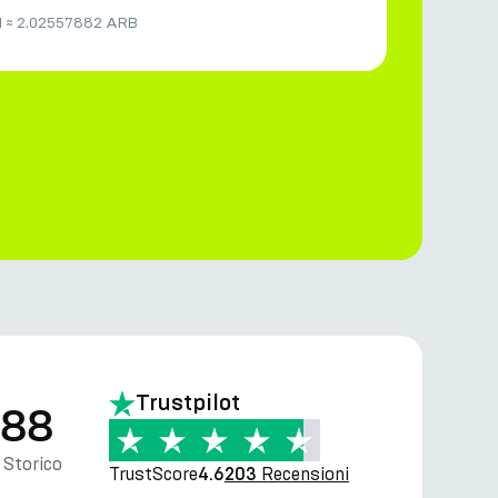
M
≈
2.02557882 ARB
Trustpilot
.88
Storico
TrustScore
Recensioni
4.6
203