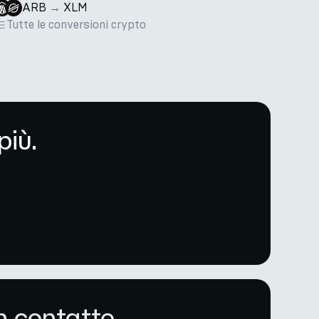
ARB
→
XLM
Tutte le conversioni crypto
più.
n contatto