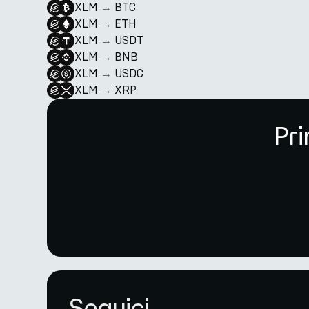
XLM
→
BTC
XLM
→
ETH
XLM
→
USDT
XLM
→
BNB
XLM
→
USDC
XLM
→
XRP
Pri
Seguici