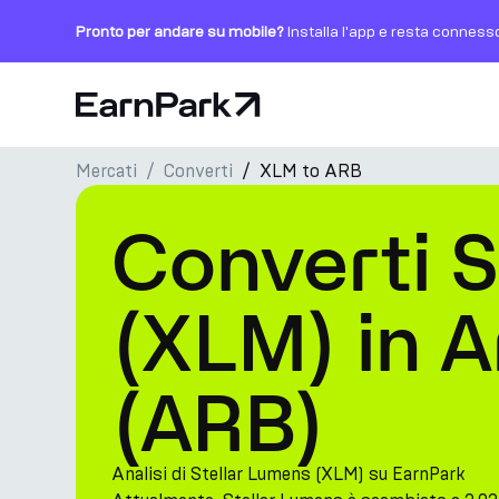
Pronto per andare su mobile?
Installa l'app e resta conness
Pagina principale
Mercati
Converti
XLM to ARB
Prodotti
Converti S
Mercati
Calcolatori
(XLM) in A
PARK Token
(ARB)
Risorse
Azienda
Analisi di Stellar Lumens (XLM) su EarnPark