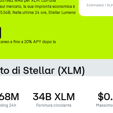
02557882 ARB per XLM. Con una
Estimated:
1 XL
 sul mercato, la sua impronta economica è
$5.56B. Nelle ultime 24 ore, Stellar Lumens
taneo e fino a 20% APY dopo la
to di Stellar (XLM)
.68M
34B XLM
$0
ading 24h
Fornitura circolante
Massimo 