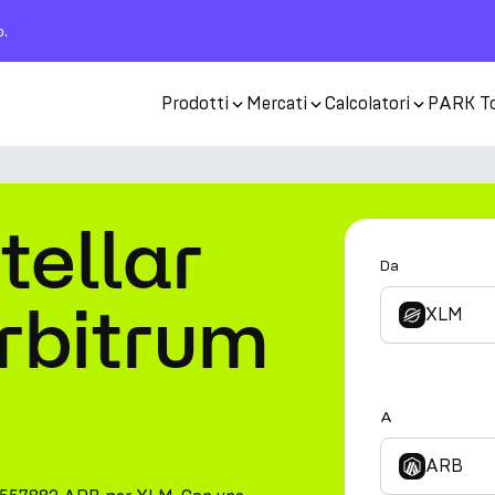
o.
Prodotti
Mercati
Calcolatori
PARK T
tellar
Da
rbitrum
XLM
A
ARB