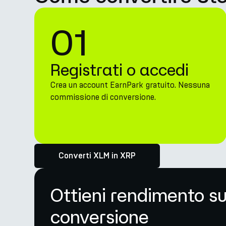
01
Registrati o accedi
Crea un account EarnPark gratuito. Nessuna
commissione di conversione.
Converti XLM in XRP
Ottieni rendimento su
conversione