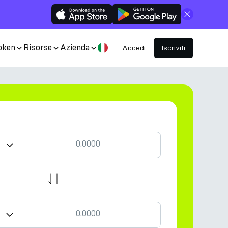
Chiudi
oken
Risorse
Azienda
Accedi
Iscriviti