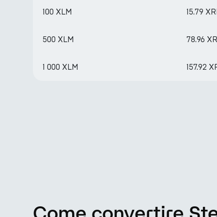
100 XLM
15.79 X
500 XLM
78.96 X
1 000 XLM
157.92 X
Come convertire Stel