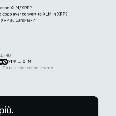
il tasso XLM/XRP?
o dopo aver convertito XLM in XRP?
 XRP su EarnPark?
ALTRO
XRP
→
XLM
Tutte le conversioni crypto
più.