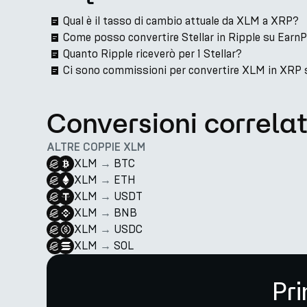
Qual è il tasso di cambio attuale da XLM a XRP?
Come posso convertire Stellar in Ripple su Earn
Quanto Ripple riceverò per 1 Stellar?
Ci sono commissioni per convertire XLM in XRP 
Conversioni correla
ALTRE COPPIE XLM
XLM
→
BTC
XLM
→
ETH
XLM
→
USDT
XLM
→
BNB
XLM
→
USDC
XLM
→
SOL
Pri