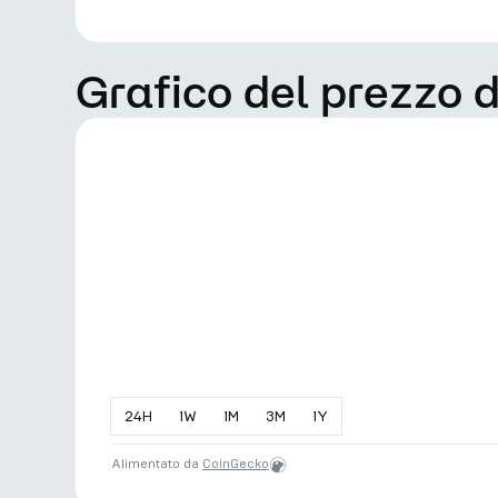
Grafico del prezzo 
24
H
1
W
1
M
3
M
1
Y
Alimentato da
CoinGecko