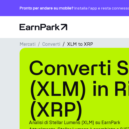
Pronto per andare su mobile?
Installa l'app e resta conness
Pagina principale
Mercati
Converti
XLM to XRP
Prodotti
Converti S
Mercati
Calcolatori
(XLM) in R
PARK Token
(XRP)
Risorse
Azienda
Analisi di Stellar Lumens (XLM) su EarnPark