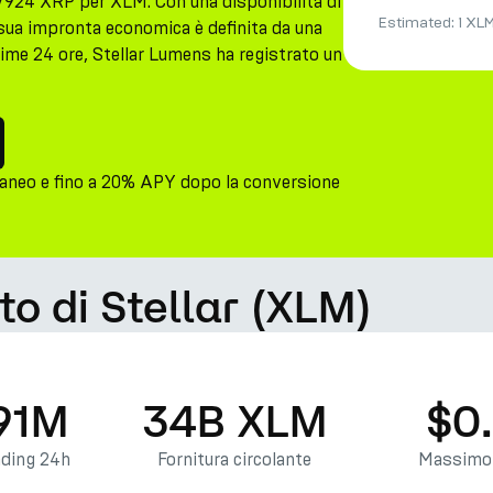
7924 XRP per XLM. Con una disponibilità di
Estimated:
1 XL
sua impronta economica è definita da una
time 24 ore, Stellar Lumens ha registrato un
aneo e fino a 20% APY dopo la conversione
to di Stellar (XLM)
91M
34B XLM
$0
ading 24h
Fornitura circolante
Massimo 