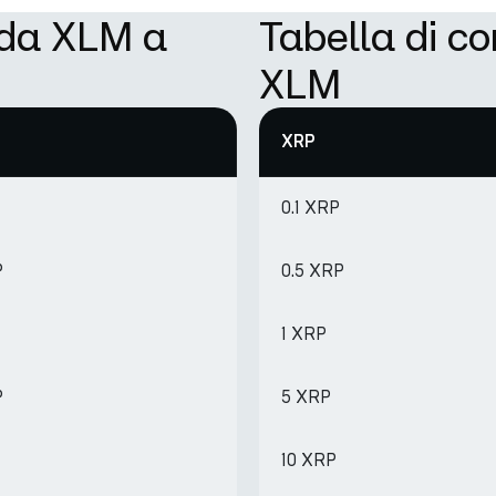
 da XLM a
Tabella di c
XLM
XRP
0.1 XRP
P
0.5 XRP
1 XRP
P
5 XRP
10 XRP