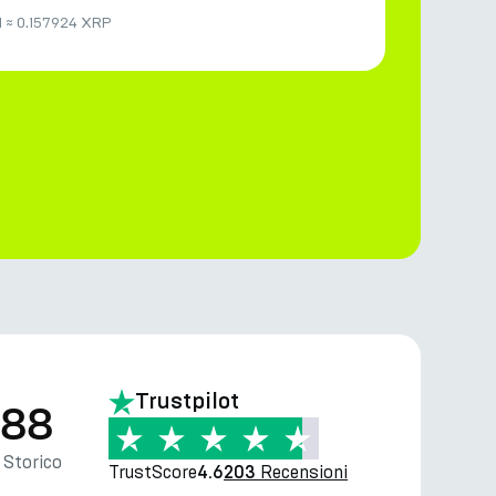
M
≈
0.157924 XRP
Trustpilot
.88
Storico
TrustScore
Recensioni
4.6
203