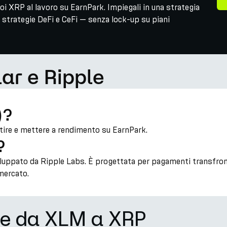
uoi XRP al lavoro su EarnPark. Impiegali in una strategia
strategie DeFi e CeFi — senza lock-up su piani
lar e Ripple
)?
rtire e mettere a rendimento su EarnPark.
?
iluppato da Ripple Labs. È progettata per pagamenti transfronta
 mercato.
ne da XLM a XRP