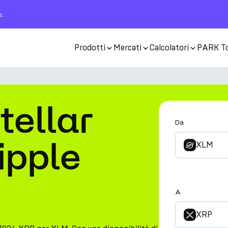
o.
Prodotti
Mercati
Calcolatori
PARK T
tellar
Da
ipple
XLM
A
XRP