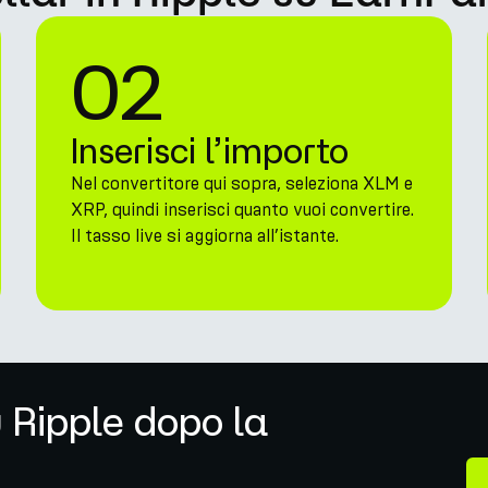
02
Inserisci l’importo
Nel convertitore qui sopra, seleziona XLM e
XRP, quindi inserisci quanto vuoi convertire.
Il tasso live si aggiorna all’istante.
 Ripple dopo la