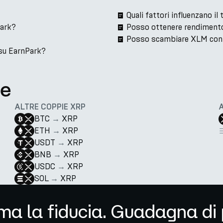
Quali fattori influenzano 
Park?
Posso ottenere rendiment
Posso scambiare XLM con
su EarnPark?
te
ALTRE COPPIE XRP
BTC
→
XRP
ETH
→
XRP
USDT
→
XRP
BNB
→
XRP
USDC
→
XRP
SOL
→
XRP
ma la fiducia. Guadagna di 