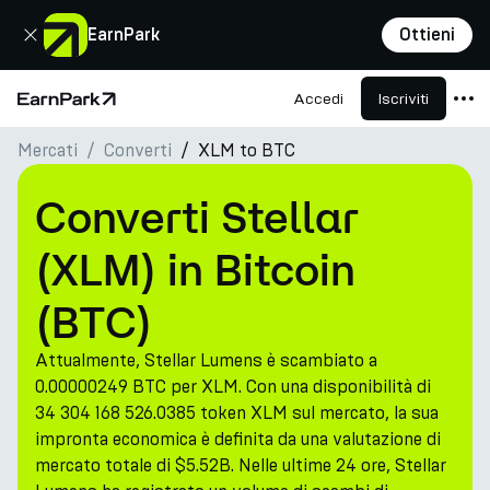
Chiudi
EarnPark
Ottieni
Accedi
Iscriviti
Pagina principale
Mercati
Converti
XLM to BTC
Prodotti
Mercati
Converti Stellar
Calcolatori
(XLM) in Bitcoin
PARK Token
(BTC)
Risorse
Attualmente, Stellar Lumens è scambiato a
Azienda
0.00000249 BTC per XLM. Con una disponibilità di
34 304 168 526.0385 token XLM sul mercato, la sua
impronta economica è definita da una valutazione di
mercato totale di $5.52B. Nelle ultime 24 ore, Stellar