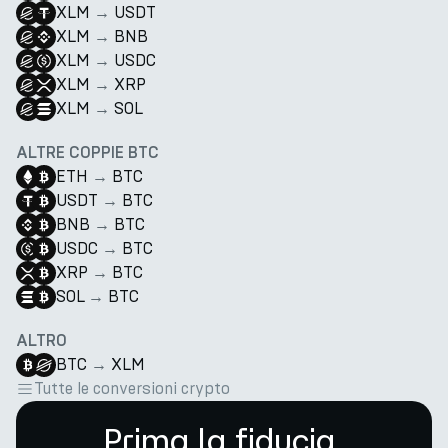
XLM
→
USDT
XLM
→
BNB
XLM
→
USDC
XLM
→
XRP
XLM
→
SOL
ALTRE COPPIE BTC
ETH
→
BTC
USDT
→
BTC
BNB
→
BTC
USDC
→
BTC
XRP
→
BTC
SOL
→
BTC
ALTRO
BTC
→
XLM
Tutte le conversioni crypto
Prima la fiducia.