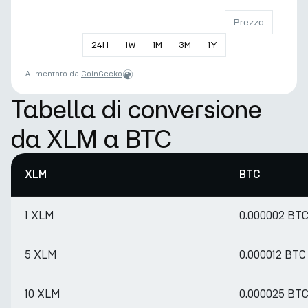
Prezzo
24
H
1
W
1
M
3
M
1
Y
Alimentato da
CoinGecko
Tabella di conversione
da XLM a BTC
XLM
BTC
1 XLM
0.000002 BT
5 XLM
0.000012 BTC
10 XLM
0.000025 BT