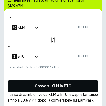
Lumens ha registrato un volume di scambi di
$139.67M.
Da
XLM
A
BTC
Estimated:
1 XLM
≈
0.00000249 BTC
Converti XLM in BTC
Tasso di cambio live da XLM a BTC, swap istantaneo
e fino a 20% APY dopo la conversione su EarnPark.