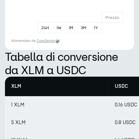
Prezzo
24
H
1
W
1
M
3
M
1
Y
Alimentato da
CoinGecko
Tabella di conversione
da XLM a USDC
XLM
USDC
1 XLM
0.16 USDC
5 XLM
0.8 USDC