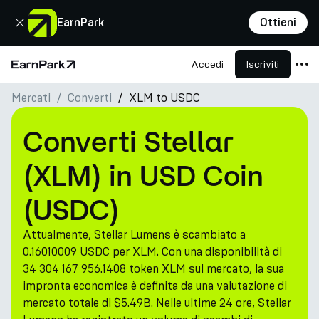
Chiudi
EarnPark
Ottieni
Accedi
Iscriviti
Pagina principale
Mercati
Converti
XLM to USDC
Prodotti
Mercati
Converti Stellar
Calcolatori
(XLM) in USD Coin
PARK Token
(USDC)
Risorse
Attualmente, Stellar Lumens è scambiato a
Azienda
0.16010009 USDC per XLM. Con una disponibilità di
34 304 167 956.1408 token XLM sul mercato, la sua
impronta economica è definita da una valutazione di
mercato totale di $5.49B. Nelle ultime 24 ore, Stellar