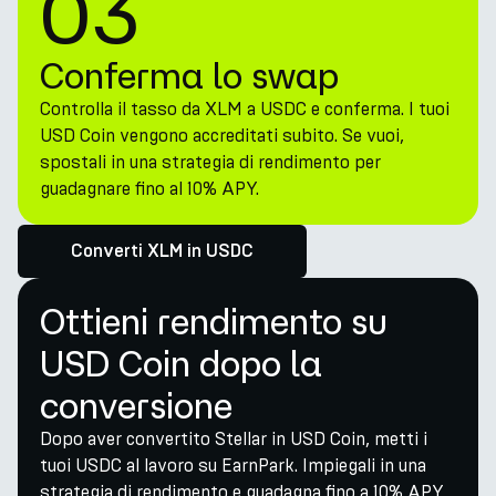
03
Conferma lo swap
Controlla il tasso da XLM a USDC e conferma. I tuoi
USD Coin vengono accreditati subito. Se vuoi,
spostali in una strategia di rendimento per
guadagnare fino al 10% APY.
Converti XLM in USDC
Ottieni rendimento su
USD Coin dopo la
conversione
Dopo aver convertito Stellar in USD Coin, metti i
tuoi USDC al lavoro su EarnPark. Impiegali in una
strategia di rendimento e guadagna fino a 10% APY