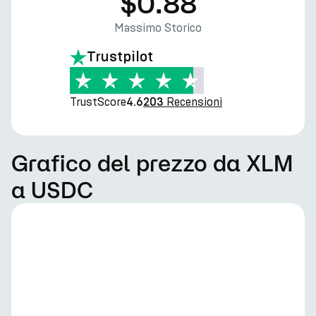
$0.88
Massimo Storico
Trustpilot
TrustScore
Recensioni
4.6
203
Grafico del prezzo da XLM
a USDC