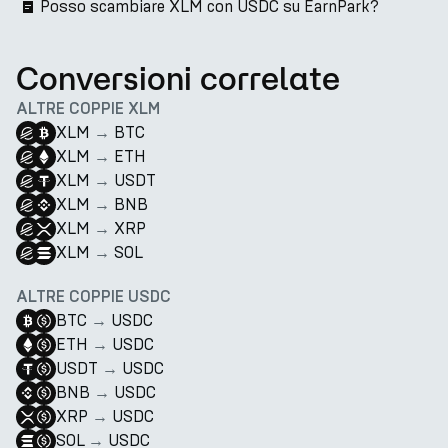
Posso scambiare XLM con USDC su EarnPark?
Conversioni correlate
ALTRE COPPIE XLM
XLM
→
BTC
XLM
→
ETH
XLM
→
USDT
XLM
→
BNB
XLM
→
XRP
XLM
→
SOL
ALTRE COPPIE USDC
BTC
→
USDC
ETH
→
USDC
USDT
→
USDC
BNB
→
USDC
XRP
→
USDC
SOL
→
USDC