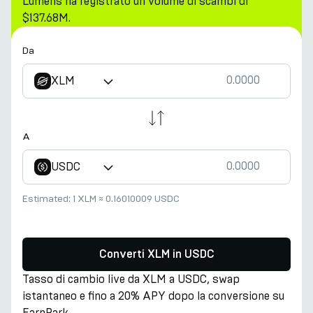
Lumens ha registrato un volume di scambi di
$137.68M.
Da
XLM
A
USDC
Estimated:
1 XLM
≈
0.16010009 USDC
Converti XLM in USDC
Tasso di cambio live da XLM a USDC, swap
istantaneo e fino a 20% APY dopo la conversione su
EarnPark.