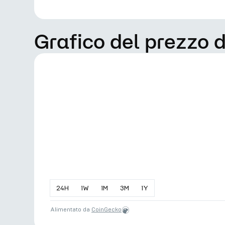
Grafico del prezzo
24
H
1
W
1
M
3
M
1
Y
Alimentato da
CoinGecko