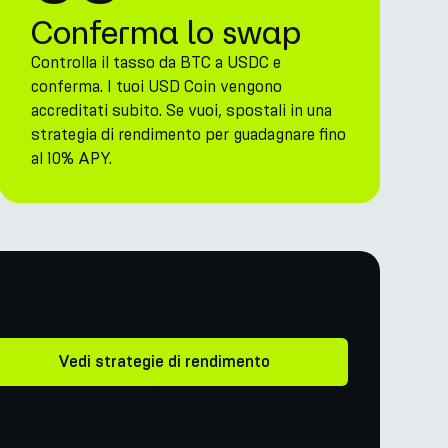
Conferma lo swap
Controlla il tasso da BTC a USDC e
conferma. I tuoi USD Coin vengono
accreditati subito. Se vuoi, spostali in una
strategia di rendimento per guadagnare fino
al 10% APY.
Vedi strategie di rendimento