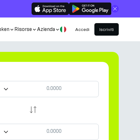
Chiudi
oken
Risorse
Azienda
Accedi
Iscriviti