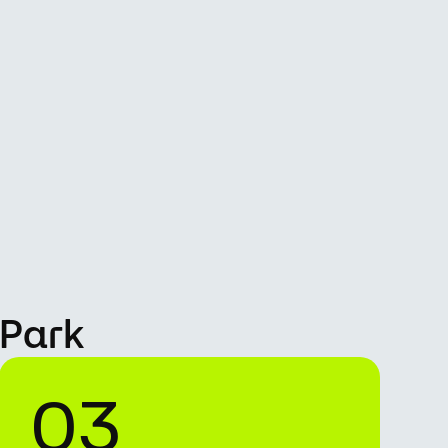
nPark
03