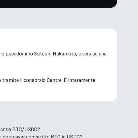
 dallo pseudonimo Satoshi Nakamoto, opera su una
 tramite il consorzio Centre. È interamente
il tasso BTC/USDC?
o dopo aver convertito BTC in USDC?