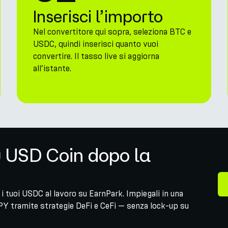
Inserisci l’importo
Nel convertitore qui sopra, seleziona BTC e
USDC, quindi inserisci quanto vuoi
convertire. Il tasso live si aggiorna
all’istante.
u USD Coin dopo la
i tuoi USDC al lavoro su EarnPark. Impiegali in una
PY tramite strategie DeFi e CeFi — senza lock-up su