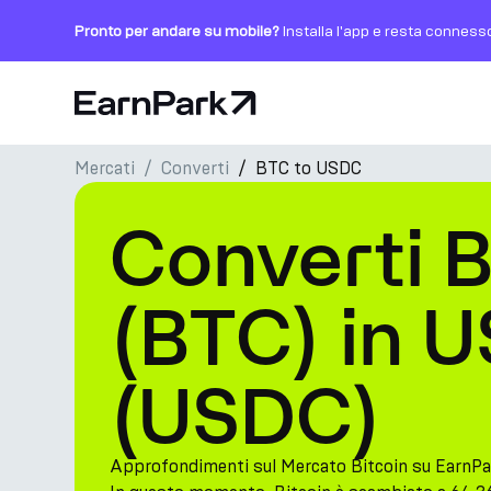
Pronto per andare su mobile?
Installa l'app e resta conness
Pagina principale
Mercati
Converti
BTC to USDC
Prodotti
Converti B
Mercati
Calcolatori
(BTC) in 
PARK Token
(USDC)
Risorse
Azienda
Approfondimenti sul Mercato Bitcoin su EarnPa