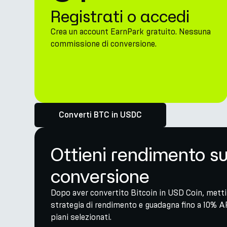
Registrati o accedi
Crea un account EarnPark gratuito. Nessuna
commissione di conversione.
Converti BTC in USDC
Ottieni rendimento s
conversione
Dopo aver convertito Bitcoin in USD Coin, metti 
strategia di rendimento e guadagna fino a 10% A
piani selezionati.