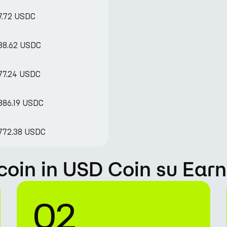
7.72 USDC
588.62 USDC
177.24 USDC
886.19 USDC
 772.38 USDC
coin in USD Coin su Ear
02