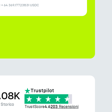
C
≈
64 369.17723831 USDC
Trustpilot
.08K
Storico
TrustScore
Recensioni
4.6
203