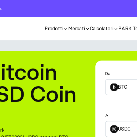
o.
Prodotti
Mercati
Calcolatori
PARK T
itcoin
Da
USD Coin
BTC
A
USDC
rk