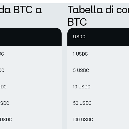
 da BTC a
Tabella di c
BTC
USDC
DC
1 USDC
DC
5 USDC
SDC
10 USDC
USDC
50 USDC
6 USDC
100 USDC