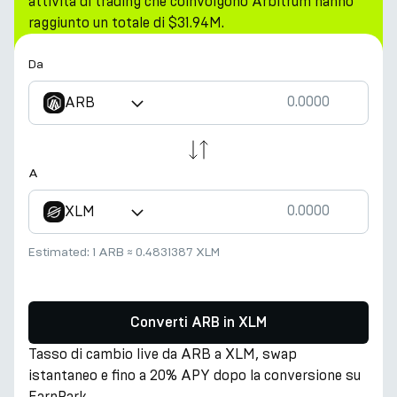
attività di trading che coinvolgono Arbitrum hanno
raggiunto un totale di $31.94M.
Da
ARB
A
XLM
Estimated:
1 ARB
≈
0.4831387 XLM
Converti ARB in XLM
Tasso di cambio live da ARB a XLM, swap
istantaneo e fino a 20% APY dopo la conversione su
EarnPark.