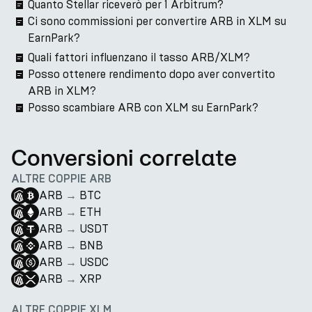
Quanto Stellar riceverò per 1 Arbitrum?
Ci sono commissioni per convertire ARB in XLM su
EarnPark?
Quali fattori influenzano il tasso ARB/XLM?
Posso ottenere rendimento dopo aver convertito
ARB in XLM?
Posso scambiare ARB con XLM su EarnPark?
Conversioni correlate
ALTRE COPPIE ARB
ARB
→
BTC
ARB
→
ETH
ARB
→
USDT
ARB
→
BNB
ARB
→
USDC
ARB
→
XRP
ALTRE COPPIE XLM