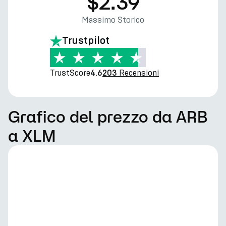
$2.39
Massimo Storico
Trustpilot
TrustScore
Recensioni
4.6
203
Grafico del prezzo da ARB
a XLM