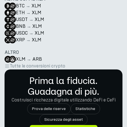
BTC
→
XLM
ETH
→
XLM
USDT
→
XLM
BNB
→
XLM
USDC
→
XLM
XRP
→
XLM
ALTRO
XLM
→
ARB
Tutte le conversioni crypto
Prima la fiducia.
Guadagna di più.
Costruisci ricchezza digitale utilizzando DeFi e CeFi
Prova delle riserve
Statistiche
Sicurezza degli asset