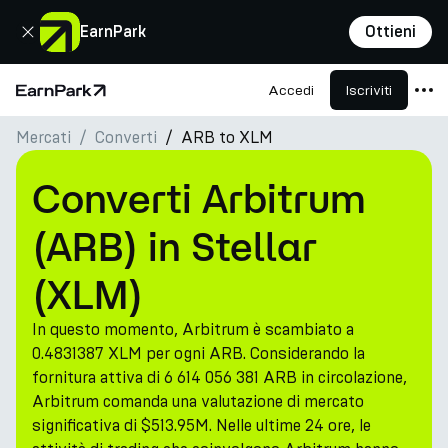
Chiudi
EarnPark
Ottieni
Accedi
Iscriviti
Pagina principale
Mercati
Converti
ARB to XLM
Prodotti
Mercati
Converti Arbitrum
Calcolatori
(ARB) in Stellar
PARK Token
(XLM)
Risorse
In questo momento, Arbitrum è scambiato a
Azienda
0.4831387 XLM per ogni ARB. Considerando la
fornitura attiva di 6 614 056 381 ARB in circolazione,
Arbitrum comanda una valutazione di mercato
significativa di $513.95M. Nelle ultime 24 ore, le