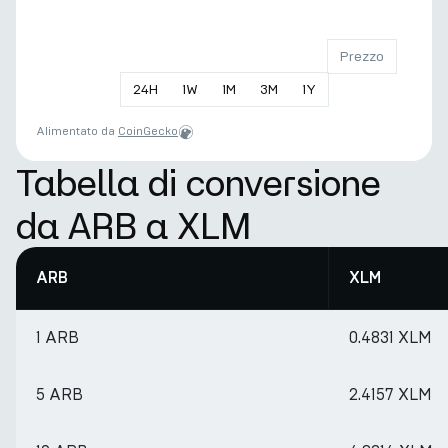
Prezzo
24
H
1
W
1
M
3
M
1
Y
Alimentato da
CoinGecko
Tabella di conversione
da ARB a XLM
ARB
XLM
1 ARB
0.4831 XLM
5 ARB
2.4157 XLM