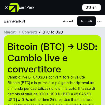
Chiudi
EarnPark
Ottieni
Accedi
Iscriviti
Pagina principale
Mercati
Converti
BTC to USD
Prodotti
Mercati
Bitcoin (BTC) → USD:
Calcolatori
Cambio live e
PARK Token
convertitore
Risorse
Cambio live BTC/USD e convertitore di valute.
Azienda
Bitcoin (BTC) è la prima e la più grande criptovaluta
al mondo per capitalizzazione di mercato. Il tasso di
cambio attuale da BTC a USD è 1 BTC = 65 045.63
USD (▲ 0.1% nelle ultime 24 ore). Usa il calcolatore