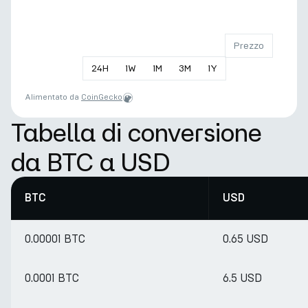
Prezzo
24
H
1
W
1
M
3
M
1
Y
Alimentato da
CoinGecko
Tabella di conversione
da BTC a USD
BTC
USD
0.00001 BTC
0.65 USD
0.0001 BTC
6.5 USD