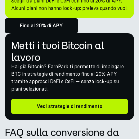
Scegli tra piani DeFi e CeFi con fino al 20% di APY.
Alcuni piani non hanno lock-up: preleva quando vuoi.
Fino al 20% di APY
Metti i tuoi Bitcoin al
lavoro
Hai già Bitcoin? EarnPark ti permette di impiegare
BTC in strategie di rendimento fino al 20% APY
tramite approcci DeFi e CeFi — senza lock-up su
piani selezionati.
Vedi strategie di rendimento
FAQ sulla conversione da