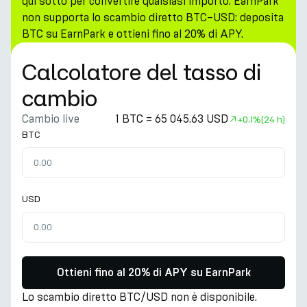
qui sotto per convertire qualsiasi importo. EarnPark
non supporta lo scambio diretto BTC–USD: deposita
BTC su EarnPark e ottieni fino al 20% di APY.
Calcolatore del tasso di
cambio
Cambio live
1 BTC = 65 045.63 USD
+
0.1%
(24 h)
BTC
USD
Ottieni fino al 20% di APY su EarnPark
Lo scambio diretto BTC/USD non è disponibile.