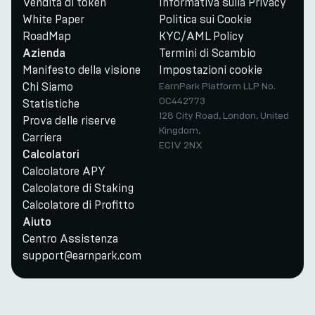
Vendita di token
Informativa sulla Privacy
White Paper
Politica sui Cookie
RoadMap
KYC/AML Policy
Termini di Scambio
Azienda
Manifesto della visione
Impostazioni cookie
Chi Siamo
EarnPark Platform LLP No.
OC442773
Statistiche
128 City Road, London, United
Prova delle riserve
Kingdom,
Carriera
EC1V 2NX
Calcolatori
Calcolatore APY
Calcolatore di Staking
Calcolatore di Profitto
Aiuto
Centro Assistenza
support@earnpark.com