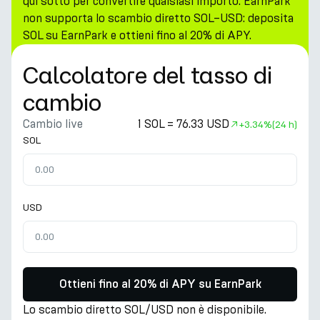
qui sotto per convertire qualsiasi importo. EarnPark
non supporta lo scambio diretto SOL–USD: deposita
SOL su EarnPark e ottieni fino al 20% di APY.
Calcolatore del tasso di
cambio
Cambio live
1 SOL = 76.33 USD
+
3.34%
(24 h)
SOL
USD
Ottieni fino al 20% di APY su EarnPark
Lo scambio diretto SOL/USD non è disponibile.