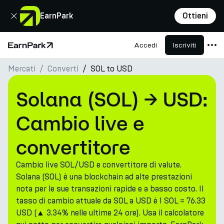
Chiudi
EarnPark
Ottieni
Accedi
Iscriviti
Pagina principale
Mercati
Converti
SOL to USD
Prodotti
Mercati
Solana (SOL) → USD:
Calcolatori
Cambio live e
PARK Token
convertitore
Risorse
Cambio live SOL/USD e convertitore di valute.
Azienda
Solana (SOL) è una blockchain ad alte prestazioni
nota per le sue transazioni rapide e a basso costo. Il
tasso di cambio attuale da SOL a USD è 1 SOL = 76.33
USD (▲ 3.34% nelle ultime 24 ore). Usa il calcolatore