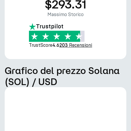
$293.31
Massimo Storico
Trustpilot
TrustScore
Recensioni
4.6
203
Grafico del prezzo Solana
(SOL) / USD