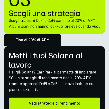
Scegli una strategia
Scegli tra piani DeFi e CeFi con fino al 20% di APY.
Alcuni piani non hanno lock-up: preleva quando vuoi.
Fino al 20% di APY
Metti i tuoi Solana al
lavoro
Hai già Solana? EarnPark ti permette di impiegare
SOL in strategie di rendimento fino al 20% APY
tramite approcci DeFi e CeFi — senza lock-up su
piani selezionati.
Vedi strategie di rendimento