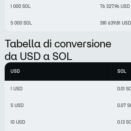
1 000 SOL
76 327.96 USD
5 000 SOL
381 639.81 USD
Tabella di conversione
da USD a SOL
USD
SOL
1 USD
0.01 S
5 USD
0.07 
10 USD
0.13 S