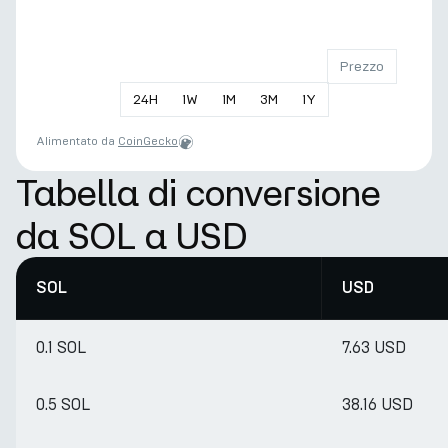
Prezzo
24
H
1
W
1
M
3
M
1
Y
Alimentato da
CoinGecko
Tabella di conversione
da SOL a USD
SOL
USD
0.1 SOL
7.63 USD
0.5 SOL
38.16 USD