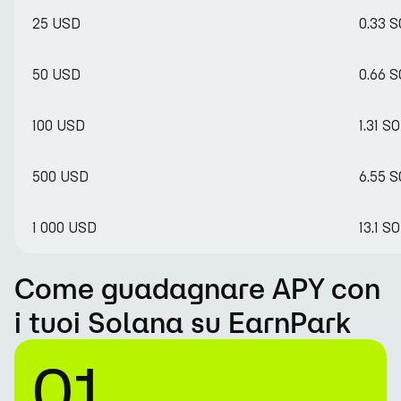
25 USD
0.33 
50 USD
0.66 
100 USD
1.31 S
500 USD
6.55 
1 000 USD
13.1 S
Come guadagnare APY con
i tuoi Solana su EarnPark
01