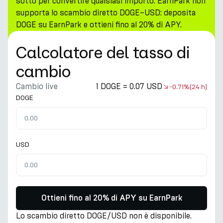
sotto per convertire qualsiasi importo. EarnPark non
supporta lo scambio diretto DOGE–USD: deposita
DOGE su EarnPark e ottieni fino al 20% di APY.
Calcolatore del tasso di
cambio
Cambio live
1 DOGE = 0.07 USD
-0.71%
(24 h)
DOGE
USD
Ottieni fino al 20% di APY su EarnPark
Lo scambio diretto DOGE/USD non è disponibile.