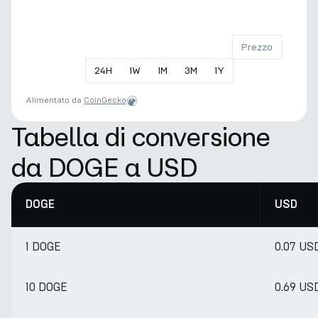
Prezzo
24
H
1
W
1
M
3
M
1
Y
Alimentato da
CoinGecko
Tabella di conversione
da DOGE a USD
DOGE
USD
1 DOGE
0.07 US
10 DOGE
0.69 US