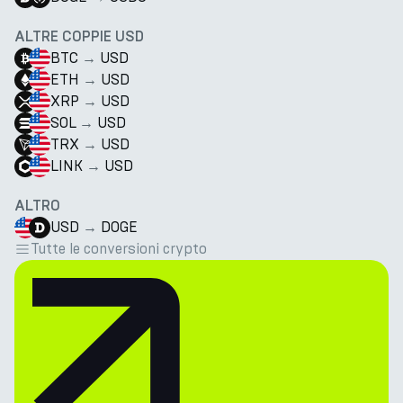
ALTRE COPPIE USD
BTC
→
USD
ETH
→
USD
XRP
→
USD
SOL
→
USD
TRX
→
USD
LINK
→
USD
ALTRO
USD
→
DOGE
Tutte le conversioni crypto