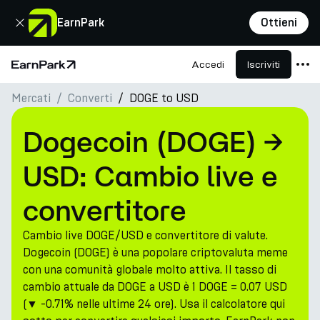
Chiudi
EarnPark
Ottieni
Accedi
Iscriviti
Pagina principale
Mercati
Converti
DOGE to USD
Prodotti
Mercati
Dogecoin (DOGE) →
Calcolatori
USD: Cambio live e
PARK Token
convertitore
Risorse
Cambio live DOGE/USD e convertitore di valute.
Azienda
Dogecoin (DOGE) è una popolare criptovaluta meme
con una comunità globale molto attiva. Il tasso di
cambio attuale da DOGE a USD è 1 DOGE = 0.07 USD
(▼ -0.71% nelle ultime 24 ore). Usa il calcolatore qui