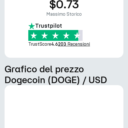
$0.73
Massimo Storico
Trustpilot
TrustScore
Recensioni
4.6
203
Grafico del prezzo
Dogecoin (DOGE) / USD