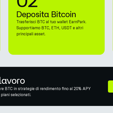
02
Deposita Bitcoin
Trasferisci BTC al tuo wallet EarnPark.
Supportiamo BTC, ETH, USDT e altri
principali asset.
 lavoro
are BTC in strategie di rendimento fino al 20% APY
piani selezionati.