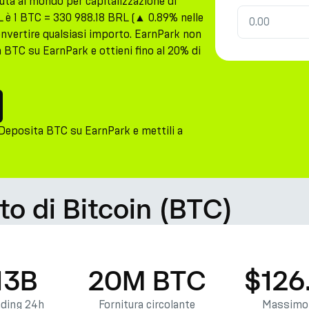
luta al mondo per capitalizzazione di
L è 1 BTC = 330 988.18 BRL (▲ 0.89% nelle
convertire qualsiasi importo. EarnPark non
BTC su EarnPark e ottieni fino al 20% di
Deposita BTC su EarnPark e mettili a
to di Bitcoin (BTC)
13B
20M BTC
$126
ading 24h
Fornitura circolante
Massimo 