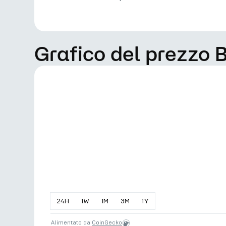
Grafico del prezzo B
24
H
1
W
1
M
3
M
1
Y
Alimentato da
CoinGecko