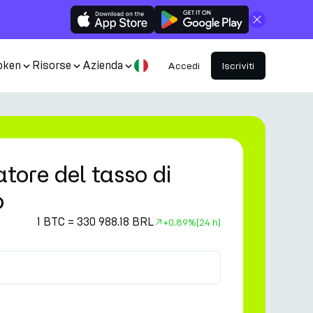
Chiudi
oken
Risorse
Azienda
Accedi
Iscriviti
tore del tasso di
o
1 BTC = 330 988.18 BRL
+
0.89%
(24 h)