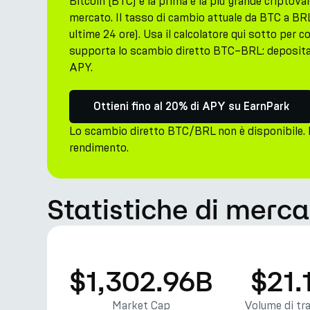
Bitcoin (BTC) è la prima e la più grande criptova
mercato. Il tasso di cambio attuale da BTC a BR
ultime 24 ore). Usa il calcolatore qui sotto per 
supporta lo scambio diretto BTC–BRL: deposita 
APY.
Ottieni fino al 20% di APY su EarnPark
Lo scambio diretto BTC/BRL non è disponibile. 
rendimento.
Statistiche di merca
$1,302.96B
$21.
Market Cap
Volume di tr