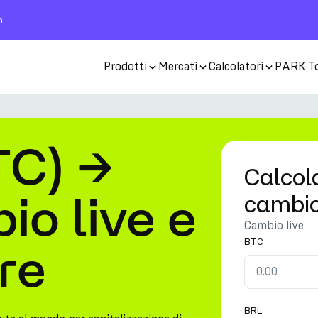
o.
Prodotti
Mercati
Calcolatori
PARK T
TC) →
Calcola
o live e
cambi
Cambio live
BTC
re
BRL