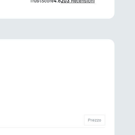
TrustScore
Recensioni
4.6
203
Prezzo