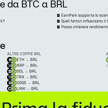
ne da BTC a BRL
EarnPark supporta lo scam
rk?
Quali fattori influenzano i
Posso ottenere rendimento
te
ALTRE COPPIE BRL
ETH
→
BRL
XRP
→
BRL
SOL
→
BRL
TRX
→
BRL
DOGE
→
BRL
LINK
→
BRL