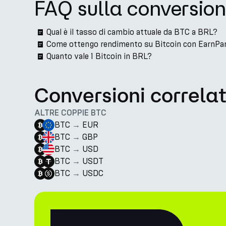
FAQ sulla conversio
Qual è il tasso di cambio attuale da BTC a BRL?
Come ottengo rendimento su Bitcoin con EarnPa
Quanto vale 1 Bitcoin in BRL?
Conversioni correla
ALTRE COPPIE BTC
BTC
→
EUR
BTC
→
GBP
BTC
→
USD
BTC
→
USDT
BTC
→
USDC