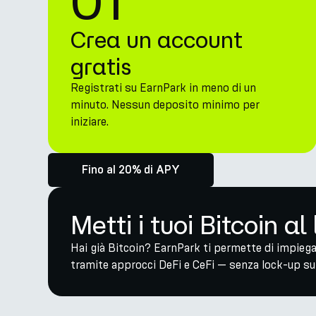
01
Crea un account
gratis
Registrati su EarnPark in meno di un
minuto. Nessun deposito minimo per
iniziare.
Fino al 20% di APY
Metti i tuoi Bitcoin al
Hai già Bitcoin? EarnPark ti permette di impieg
tramite approcci DeFi e CeFi — senza lock-up su 