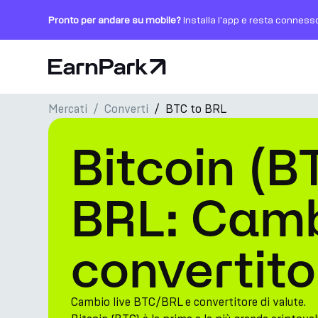
Pronto per andare su mobile?
Installa l'app e resta conness
Pagina principale
Mercati
Converti
BTC to BRL
Prodotti
Bitcoin (B
Mercati
Calcolatori
BRL: Cambi
PARK Token
convertito
Risorse
Azienda
Cambio live BTC/BRL e convertitore di valute.