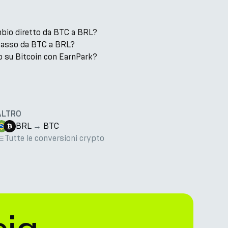
bio diretto da BTC a BRL?
l tasso da BTC a BRL?
 su Bitcoin con EarnPark?
ALTRO
BRL
→
BTC
Tutte le conversioni crypto