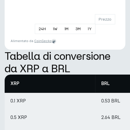
Prezzo
24
H
1
W
1
M
3
M
1
Y
Alimentato da
CoinGecko
Tabella di conversione
da XRP a BRL
XRP
BRL
0.1 XRP
0.53 BRL
0.5 XRP
2.64 BRL