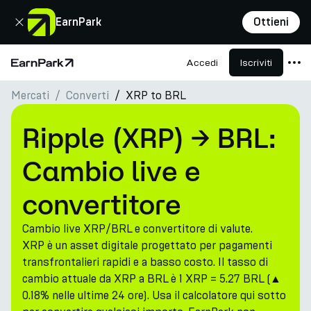
Chiudi
EarnPark
Ottieni
Accedi
Iscriviti
Pagina principale
Mercati
Converti
XRP to BRL
Prodotti
Mercati
Ripple (XRP) → BRL:
Calcolatori
Cambio live e
PARK Token
convertitore
Risorse
Cambio live XRP/BRL e convertitore di valute.
Azienda
XRP è un asset digitale progettato per pagamenti
transfrontalieri rapidi e a basso costo. Il tasso di
cambio attuale da XRP a BRL è 1 XRP = 5.27 BRL (▲
0.18% nelle ultime 24 ore). Usa il calcolatore qui sotto