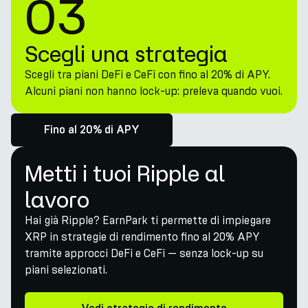
03
Scegli una strategia
Scegli tra piani DeFi e CeFi con fino al 20% di APY.
Alcuni piani non hanno lock-up: preleva quando vuoi.
Fino al 20% di APY
Metti i tuoi Ripple al
lavoro
Hai già Ripple? EarnPark ti permette di impiegare
XRP in strategie di rendimento fino al 20% APY
tramite approcci DeFi e CeFi — senza lock-up su
piani selezionati.