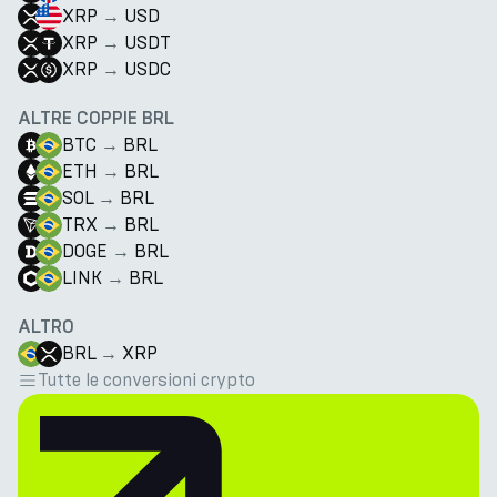
XRP
→
USD
XRP
→
USDT
XRP
→
USDC
ALTRE COPPIE BRL
BTC
→
BRL
ETH
→
BRL
SOL
→
BRL
TRX
→
BRL
DOGE
→
BRL
LINK
→
BRL
ALTRO
BRL
→
XRP
Tutte le conversioni crypto