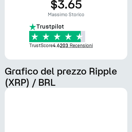
$3.65
Massimo Storico
Trustpilot
TrustScore
Recensioni
4.6
203
Grafico del prezzo Ripple
(XRP) / BRL