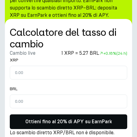
per convertire qualsiasi importo. EarnPark non
supporta lo scambio diretto XRP–BRL: deposita
XRP su EarnPark e ottieni fino al 20% di APY.
Calcolatore del tasso di
cambio
Cambio live
1 XRP = 5.27 BRL
+
0.18%
(24 h)
XRP
BRL
Ottieni fino al 20% di APY su EarnPark
Lo scambio diretto XRP/BRL non è disponibile.