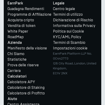
EarnPark
Legale
Guadagna Rendimenti
Centro legale
Programma di Affiliazione
Termini di utilizzo
Acquista cripto
Dichiarazione di Rischio
Vendita di token
Informativa sulla Privacy
White Paper
Politica sui Cookie
RoadMap
KYC/AML Policy
Termini di Scambio
Azienda
Manifesto della visione
Impostazioni cookie
Chi Siamo
EarnPark Platform LLP No.
OC442773
Statistiche
128 City Road, London, United
Prova delle riserve
Kingdom,
Carriera
EC1V 2NX
Calcolatori
Calcolatore APY
Calcolatore di Staking
Calcolatore di Profitto
Aiuto
Centro Assistenza