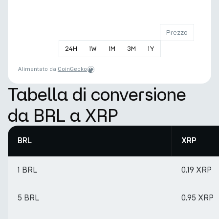
Prezzo
24
H
1
W
1
M
3
M
1
Y
Alimentato da
CoinGecko
Tabella di conversione
da BRL a XRP
BRL
XRP
1 BRL
0.19 XRP
5 BRL
0.95 XRP