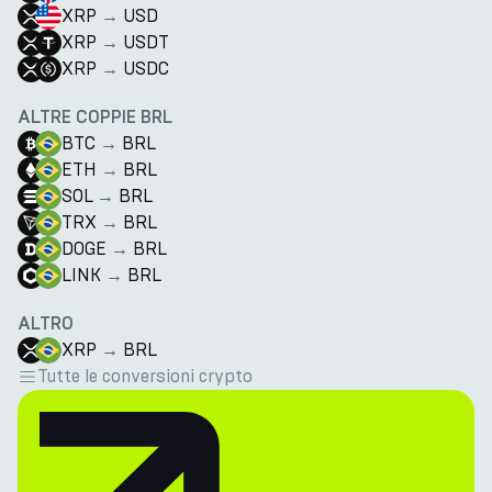
XRP
→
USD
XRP
→
USDT
XRP
→
USDC
ALTRE COPPIE BRL
BTC
→
BRL
ETH
→
BRL
SOL
→
BRL
TRX
→
BRL
DOGE
→
BRL
LINK
→
BRL
ALTRO
XRP
→
BRL
Tutte le conversioni crypto