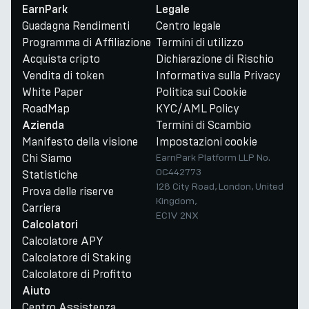
EarnPark
Legale
Guadagna Rendimenti
Centro legale
Programma di Affiliazione
Termini di utilizzo
Acquista cripto
Dichiarazione di Rischio
Vendita di token
Informativa sulla Privacy
White Paper
Politica sui Cookie
RoadMap
KYC/AML Policy
Termini di Scambio
Azienda
Manifesto della visione
Impostazioni cookie
Chi Siamo
EarnPark Platform LLP No.
OC442773
Statistiche
128 City Road, London, United
Prova delle riserve
Kingdom,
Carriera
EC1V 2NX
Calcolatori
Calcolatore APY
Calcolatore di Staking
Calcolatore di Profitto
Aiuto
Centro Assistenza