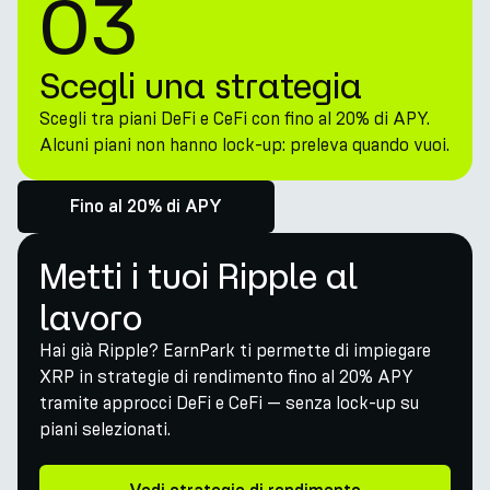
03
Scegli una strategia
Scegli tra piani DeFi e CeFi con fino al 20% di APY.
Alcuni piani non hanno lock-up: preleva quando vuoi.
Fino al 20% di APY
Metti i tuoi Ripple al
lavoro
Hai già Ripple? EarnPark ti permette di impiegare
XRP in strategie di rendimento fino al 20% APY
tramite approcci DeFi e CeFi — senza lock-up su
piani selezionati.