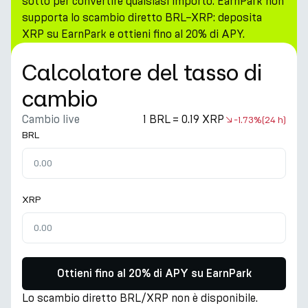
sotto per convertire qualsiasi importo. EarnPark non
supporta lo scambio diretto BRL–XRP: deposita
XRP su EarnPark e ottieni fino al 20% di APY.
Calcolatore del tasso di
cambio
Cambio live
1 BRL = 0.19 XRP
-1.73%
(24 h)
BRL
XRP
Ottieni fino al 20% di APY su EarnPark
Lo scambio diretto BRL/XRP non è disponibile.