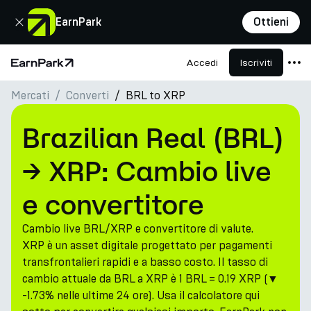
Chiudi
EarnPark
Ottieni
Accedi
Iscriviti
Pagina principale
Mercati
Converti
BRL to XRP
Prodotti
Mercati
Brazilian Real (BRL)
Calcolatori
→ XRP: Cambio live
PARK Token
e convertitore
Risorse
Cambio live BRL/XRP e convertitore di valute.
Azienda
XRP è un asset digitale progettato per pagamenti
transfrontalieri rapidi e a basso costo. Il tasso di
cambio attuale da BRL a XRP è 1 BRL = 0.19 XRP (▼
-1.73% nelle ultime 24 ore). Usa il calcolatore qui