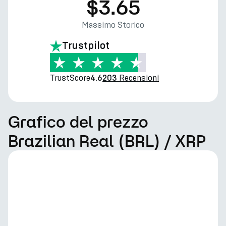
$3.65
Massimo Storico
Trustpilot
TrustScore
Recensioni
4.6
203
Grafico del prezzo
Brazilian Real (BRL) / XRP