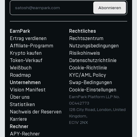
Abonnieren
EarnPark
Rechtliches
Ertrag verdienen
Rechtszentrum
Affiliate-Programm
Nutzungsbedingungen
Krypto kaufen
Risikohinweis
Token-Verkauf
Datenschutzrichtlinie
Weißbuch
Cookie-Richtlinie
Roadmap
KYC/AML Policy
Swap-Bedingungen
Unternehmen
Vision Manifest
Cookie-Einstellungen
Über uns
EarnPark Platform LLP No.
OC442773
Statistiken
128 City Road, London, United
Nachweis der Reserven
Kingdom,
Karriere
EC1V 2NX
Rechner
APY-Rechner