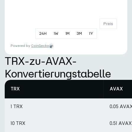
Preis
24
H
1
W
1
M
3
M
1
Y
Powered by
CoinGecko
TRX-zu-AVAX-
Konvertierungstabelle
TRX
AVAX
1 TRX
0.05 AVA
10 TRX
0.51 AVAX