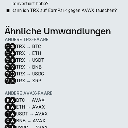
konvertiert habe?
Kann ich TRX auf EarnPark gegen AVAX tauschen?
Ähnliche Umwandlungen
ANDERE TRX-PAARE
TRX
→
BTC
TRX
→
ETH
TRX
→
USDT
TRX
→
BNB
TRX
→
USDC
TRX
→
XRP
ANDERE AVAX-PAARE
BTC
→
AVAX
ETH
→
AVAX
USDT
→
AVAX
BNB
→
AVAX
USDC
→
AVAX