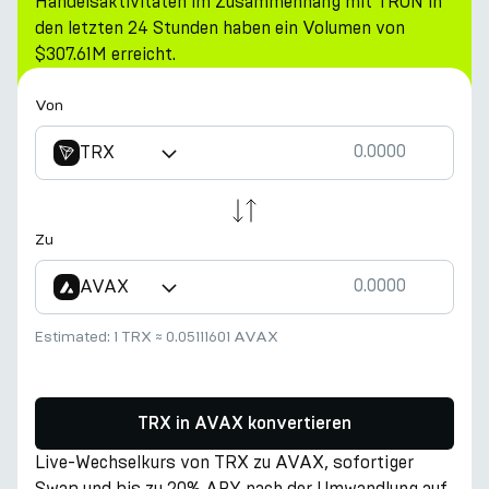
Handelsaktivitäten im Zusammenhang mit TRON in
den letzten 24 Stunden haben ein Volumen von
$307.61M erreicht.
Von
TRX
Zu
AVAX
Estimated:
1 TRX
≈
0.05111601 AVAX
TRX in AVAX konvertieren
Live-Wechselkurs von TRX zu AVAX, sofortiger
Swap und bis zu 20% APY nach der Umwandlung auf