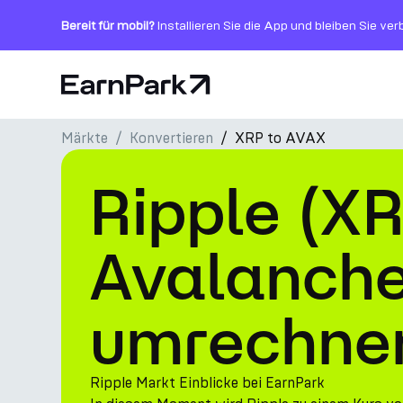
Bereit für mobil?
Installieren Sie die App und bleiben Sie ve
Startseite
Märkte
Konvertieren
XRP to AVAX
Produkte
Ripple (XR
Märkte
Rechner
Avalanche
PARK Token
umrechne
Ressourcen
Unternehmen
Ripple Markt Einblicke bei EarnPark