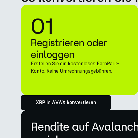
01
Registrieren oder
einloggen
Erstellen Sie ein kostenloses EarnPark-
Konto. Keine Umrechnungsgebühren.
XRP in AVAX konvertieren
Rendite auf Avalanc