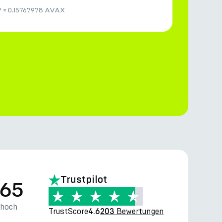
P
≈
0.15767978 AVAX
Trustpilot
.65
thoch
TrustScore
Bewertungen
4.6
203