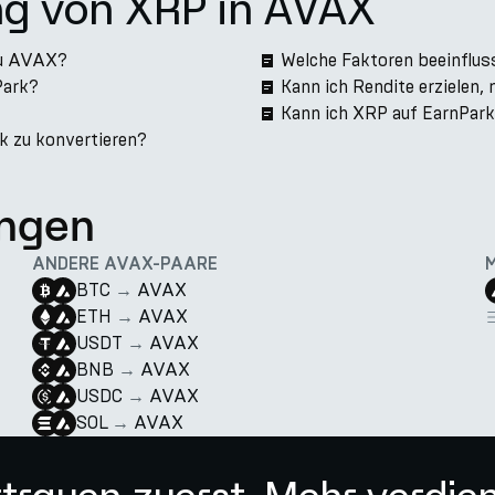
ng von XRP in AVAX
zu AVAX?
Welche Faktoren beeinflu
Park?
Kann ich Rendite erzielen
Kann ich XRP auf EarnPar
k zu konvertieren?
ngen
ANDERE AVAX-PAARE
BTC
→
AVAX
ETH
→
AVAX
USDT
→
AVAX
BNB
→
AVAX
USDC
→
AVAX
SOL
→
AVAX