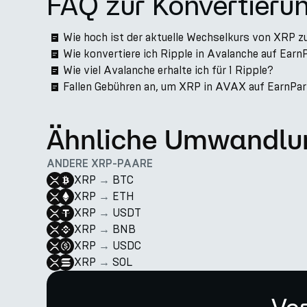
FAQ zur Konvertieru
Wie hoch ist der aktuelle Wechselkurs von XRP 
Wie konvertiere ich Ripple in Avalanche auf Earn
Wie viel Avalanche erhalte ich für 1 Ripple?
Fallen Gebühren an, um XRP in AVAX auf EarnPar
Ähnliche Umwandlu
ANDERE XRP-PAARE
XRP
→
BTC
XRP
→
ETH
XRP
→
USDT
XRP
→
BNB
XRP
→
USDC
XRP
→
SOL