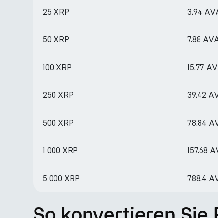
25 XRP
3.94 AV
50 XRP
7.88 AV
100 XRP
15.77 A
250 XRP
39.42 A
500 XRP
78.84 A
1 000 XRP
157.68 
5 000 XRP
788.4 A
So konvertieren Sie