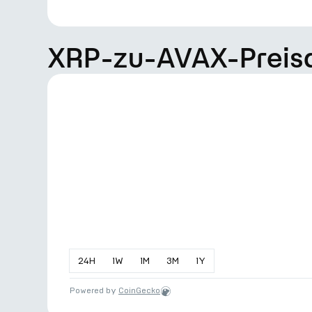
XRP-zu-AVAX-Prei
24
H
1
W
1
M
3
M
1
Y
Powered by
CoinGecko