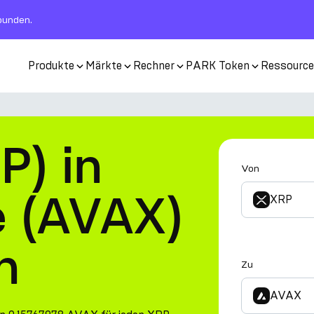
rbunden.
Produkte
Märkte
Rechner
PARK Token
Ressourc
P) in
Von
 (AVAX)
XRP
n
Zu
AVAX