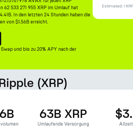
on 0.15767978 AVAX für jeden XRP
Estimated:
1 XR
on 62 533 271 955 XRP im Umlauf hat
.41B. In den letzten 24 Stunden haben die
n von $1.56B erreicht.
 Swap und bis zu 20% APY nach der
Ripple (XRP)
56B
63B XRP
$3
svolumen
Umlaufende Versorgung
Allzei