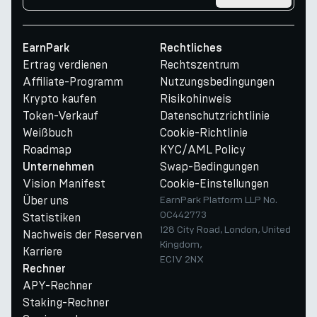
EarnPark
Rechtliches
Ertrag verdienen
Rechtszentrum
Affiliate-Programm
Nutzungsbedingungen
Krypto kaufen
Risikohinweis
Token-Verkauf
Datenschutzrichtlinie
Weißbuch
Cookie-Richtlinie
Roadmap
KYC/AML Policy
Swap-Bedingungen
Unternehmen
Vision Manifest
Cookie-Einstellungen
Über uns
EarnPark Platform LLP No.
OC442773
Statistiken
128 City Road, London, United
Nachweis der Reserven
Kingdom,
Karriere
EC1V 2NX
Rechner
APY-Rechner
Staking-Rechner