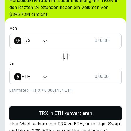
Handelsaktivitäten im Zusammenhang mit TRON in
den letzten 24 Stunden haben ein Volumen von
$396.73M erreicht.
Von
TRX
Zu
ETH
Estimated:
1 TRX
≈
0.00017154 ETH
TRX in ETH konvertieren
Live-Wechselkurs von TRX zu ETH, sofortiger Swap
und bis zu 20% APY nach der Umwandlung auf