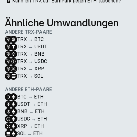
Kann ich TRX auf EarnPark gegen ETH tauschen?
Ähnliche Umwandlungen
ANDERE TRX-PAARE
TRX
→
BTC
TRX
→
USDT
TRX
→
BNB
TRX
→
USDC
TRX
→
XRP
TRX
→
SOL
ANDERE ETH-PAARE
BTC
→
ETH
USDT
→
ETH
BNB
→
ETH
USDC
→
ETH
XRP
→
ETH
SOL
→
ETH