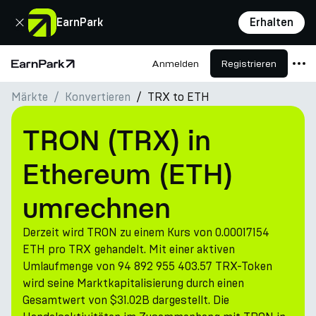
Schließen
EarnPark
Erhalten
Anmelden
Registrieren
Startseite
Märkte
Konvertieren
TRX to ETH
Produkte
Märkte
TRON (TRX) in
Rechner
Ethereum (ETH)
PARK Token
umrechnen
Ressourcen
Derzeit wird TRON zu einem Kurs von 0.00017154
Unternehmen
ETH pro TRX gehandelt. Mit einer aktiven
Umlaufmenge von 94 892 955 403.57 TRX-Token
wird seine Marktkapitalisierung durch einen
Gesamtwert von $31.02B dargestellt. Die