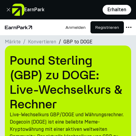
Schließen
EarnPark
Erhalten
Anmelden
Registrieren
Startseite
Märkte
Konvertieren
GBP to DOGE
Produkte
Märkte
Pound Sterling
Rechner
(GBP) zu DOGE:
PARK Token
Live-Wechselkurs &
Ressourcen
Rechner
Unternehmen
Live-Wechselkurs GBP/DOGE und Währungsrechner.
Dogecoin (DOGE) ist eine beliebte Meme-
Kryptowährung mit einer aktiven weltweiten