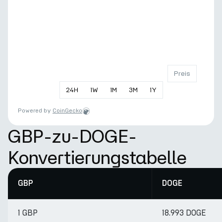
Preis
24
H
1
W
1
M
3
M
1
Y
Powered by
CoinGecko
GBP-zu-DOGE-
Konvertierungstabelle
GBP
DOGE
1 GBP
18.993 DOGE