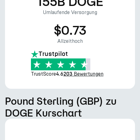
155B DOGE
Umlaufende Versorgung
$0.73
Allzeithoch
Trustpilot
TrustScore
Bewertungen
4.6
203
Pound Sterling (GBP) zu
DOGE Kurschart