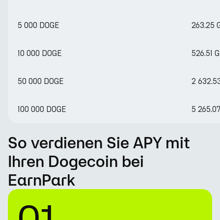
5 000 DOGE
263.25 
10 000 DOGE
526.51 
50 000 DOGE
2 632.5
100 000 DOGE
5 265.0
So verdienen Sie APY mit
Ihren Dogecoin bei
EarnPark
01