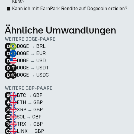
Kurs?
Kann ich mit EarnPark Rendite auf Dogecoin erzielen?
Ähnliche Umwandlungen
WEITERE DOGE-PAARE
DOGE
→
BRL
DOGE
→
EUR
DOGE
→
USD
DOGE
→
USDT
DOGE
→
USDC
WEITERE GBP-PAARE
BTC
→
GBP
ETH
→
GBP
XRP
→
GBP
SOL
→
GBP
TRX
→
GBP
LINK
→
GBP