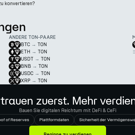
zu konvertieren?
ngen
ANDERE TON-PAARE
BTC
→
TON
ETH
→
TON
USDT
→
TON
BNB
→
TON
USDC
→
TON
XRP
→
TON
trauen zuerst. Mehr verdie
Bauen Sie digitalen Reichtum mit DeFi & CeFi
oof of Reserves
Plattformdaten
Sicherheit der Vermögenswe
Beginne zu verdienen