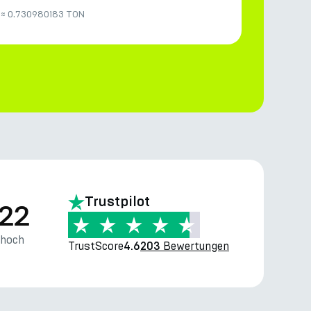
≈
0.730980183 TON
Trustpilot
.22
thoch
TrustScore
Bewertungen
4.6
203