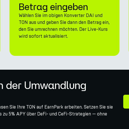
Betrag eingeben
Wählen Sie im obigen Konverter DAI und
TON aus und geben Sie dann den Betrag ein,
den Sie umrechnen möchten. Der Live-Kurs
wird sofort aktualisiert.
ch der Umwandlung
en Sie Ihre TON auf EarnPark arbeiten. Setzen Sie sie
bis zu 5% APY über DeFi- und CeFi-Strategien — ohne