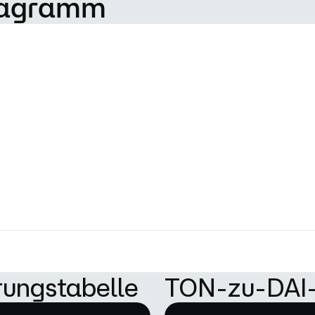
iagramm
ungstabelle
TON-zu-DAI-