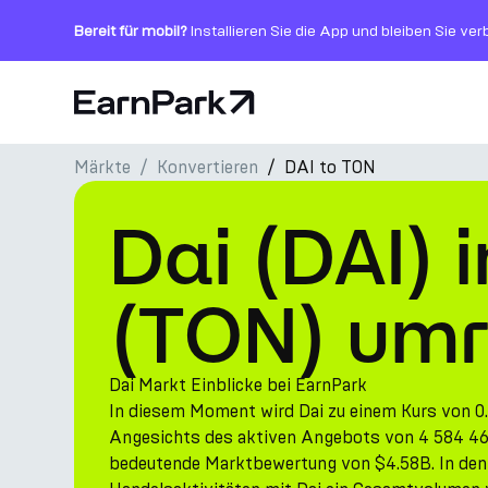
Bereit für mobil?
Installieren Sie die App und bleiben Sie ve
Startseite
Märkte
Konvertieren
DAI to TON
Produkte
Dai (DAI) 
Märkte
Rechner
(TON) um
PARK Token
Ressourcen
Dai Markt Einblicke bei EarnPark
In diesem Moment wird Dai zu einem Kurs von 0
Unternehmen
Angesichts des aktiven Angebots von 4 584 460
bedeutende Marktbewertung von $4.58B. In den 