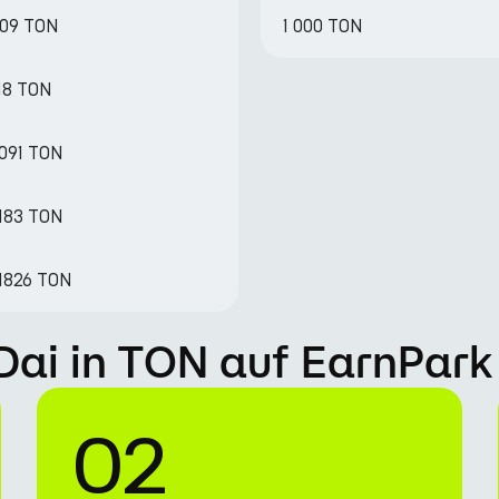
009 TON
1 000 TON
18 TON
0091 TON
0183 TON
.1826 TON
 Dai in TON auf EarnPark
02