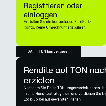
Registrieren oder
einloggen
Erstellen Sie ein kostenloses EarnPark-
Konto. Keine Umrechnungsgebühren.
DAI in TON konvertieren
Rendite auf TON na
erzielen
Nachdem Sie Dai in TON umgewandelt haben, lass
in eine Renditestrategie ein und verdienen Sie 
Lock-up bei ausgewählten Plänen.