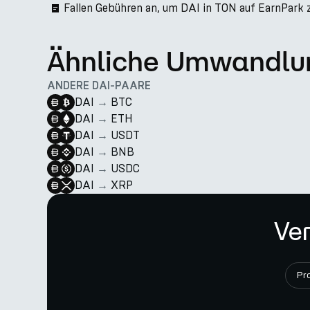
Fallen Gebühren an, um DAI in TON auf EarnPark 
Ähnliche Umwandlu
ANDERE DAI-PAARE
DAI
→
BTC
DAI
→
ETH
DAI
→
USDT
DAI
→
BNB
DAI
→
USDC
DAI
→
XRP
Ver
Pr