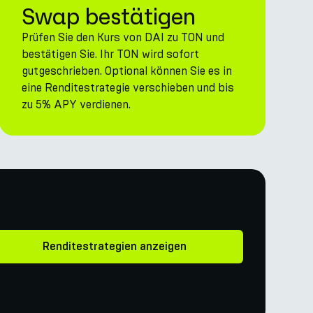
Swap bestätigen
Prüfen Sie den Kurs von DAI zu TON und
bestätigen Sie. Ihr TON wird sofort
gutgeschrieben. Optional können Sie es in
eine Renditestrategie verschieben und bis
zu 5% APY verdienen.
Renditestrategien anzeigen