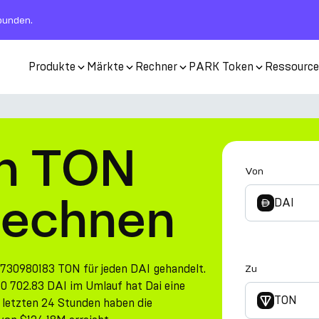
rbunden.
Produkte
Märkte
Rechner
PARK Token
Ressourc
in TON
Von
rechnen
DAI
.730980183 TON für jeden DAI gehandelt.
Zu
 702.83 DAI im Umlauf hat Dai eine
TON
letzten 24 Stunden haben die