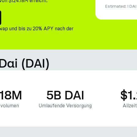
on $124.18M erreicht.
Estimated:
1 DAI
Swap und bis zu 20% APY nach der
Dai (DAI)
.18M
5B DAI
$1
svolumen
Umlaufende Versorgung
Allzei