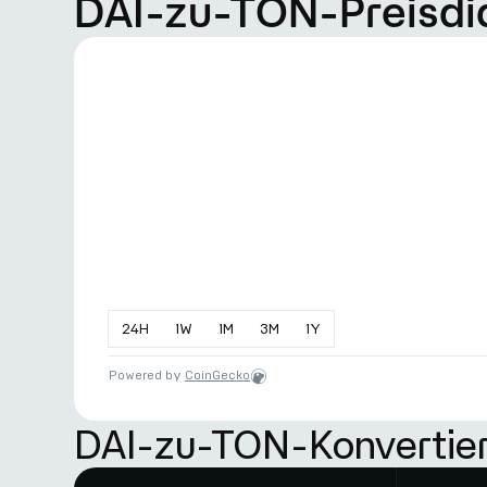
DAI-zu-TON-Preisd
24
H
1
W
1
M
3
M
1
Y
Powered by
CoinGecko
DAI-zu-TON-Konvertier