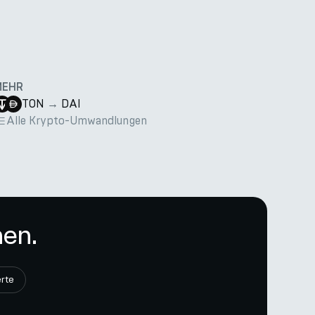
MEHR
TON
→
DAI
Alle Krypto-Umwandlungen
nen.
rte