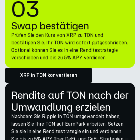
03
Swap bestätigen
Prüfen Sie den Kurs von XRP zu TON und
bestätigen Sie. Ihr TON wird sofort gutgeschrieben.
Optional können Sie es in eine Renditestrategie
verschieben und bis zu 5% APY verdienen.
XRP in TON konvertieren
Rendite auf TON nach der
Umwandlung erzielen
Nachdem Sie Ripple in TON umgewandelt haben,
lassen Sie Ihre TON auf EarnPark arbeiten. Setzen
Sie sie in eine Renditestrategie ein und verdienen
Sie bis zu 5% APY über DeFi- und CeFi-Strategien —