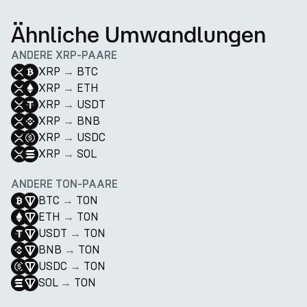
Ähnliche Umwandlungen
ANDERE XRP-PAARE
XRP
→
BTC
XRP
→
ETH
XRP
→
USDT
XRP
→
BNB
XRP
→
USDC
XRP
→
SOL
ANDERE TON-PAARE
BTC
→
TON
ETH
→
TON
USDT
→
TON
BNB
→
TON
USDC
→
TON
SOL
→
TON