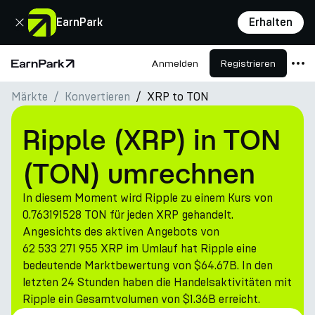
Schließen
EarnPark
Erhalten
Anmelden
Registrieren
Startseite
Märkte
Konvertieren
XRP to TON
Produkte
Märkte
Ripple (XRP) in TON
Rechner
(TON) umrechnen
PARK Token
In diesem Moment wird Ripple zu einem Kurs von
Ressourcen
0.763191528 TON für jeden XRP gehandelt.
Angesichts des aktiven Angebots von
Unternehmen
62 533 271 955 XRP im Umlauf hat Ripple eine
bedeutende Marktbewertung von $64.67B. In den
letzten 24 Stunden haben die Handelsaktivitäten mit
Ripple ein Gesamtvolumen von $1.36B erreicht.