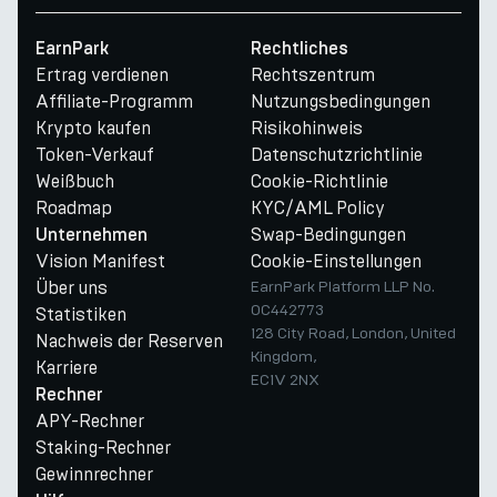
EarnPark
Rechtliches
Ertrag verdienen
Rechtszentrum
Affiliate-Programm
Nutzungsbedingungen
Krypto kaufen
Risikohinweis
Token-Verkauf
Datenschutzrichtlinie
Weißbuch
Cookie-Richtlinie
Roadmap
KYC/AML Policy
Swap-Bedingungen
Unternehmen
Vision Manifest
Cookie-Einstellungen
Über uns
EarnPark Platform LLP No.
OC442773
Statistiken
128 City Road, London, United
Nachweis der Reserven
Kingdom,
Karriere
EC1V 2NX
Rechner
APY-Rechner
Staking-Rechner
Gewinnrechner