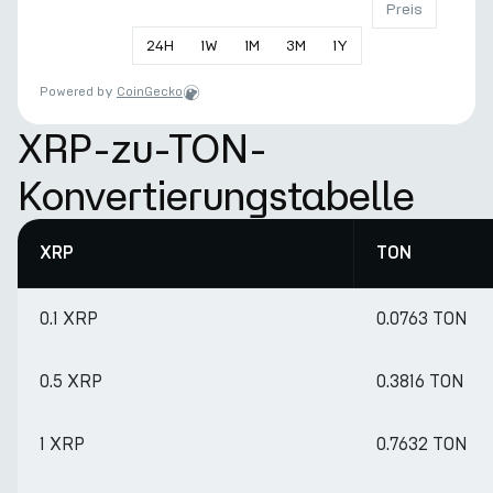
Preis
24
H
1
W
1
M
3
M
1
Y
Powered by
CoinGecko
XRP-zu-TON-
Konvertierungstabelle
XRP
TON
0.1 XRP
0.0763 TON
0.5 XRP
0.3816 TON
1 XRP
0.7632 TON