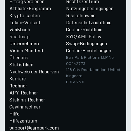
Ertrag verdienen
Rechtszentrum
Affiliate-Programm
Nutzungsbedingungen
Krypto kaufen
Risikohinweis
Token-Verkauf
Datenschutzrichtlinie
Weißbuch
Cookie-Richtlinie
Roadmap
KYC/AML Policy
Swap-Bedingungen
Unternehmen
Vision Manifest
Cookie-Einstellungen
Über uns
EarnPark Platform LLP No.
OC442773
Statistiken
128 City Road, London, United
Nachweis der Reserven
Kingdom,
Karriere
EC1V 2NX
Rechner
APY-Rechner
Staking-Rechner
Gewinnrechner
Hilfe
Hilfezentrum
support@earnpark.com