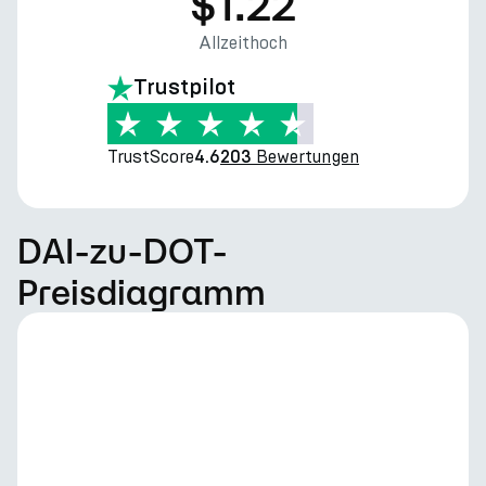
$1.22
Allzeithoch
Trustpilot
TrustScore
Bewertungen
4.6
203
DAI-zu-DOT-
Preisdiagramm