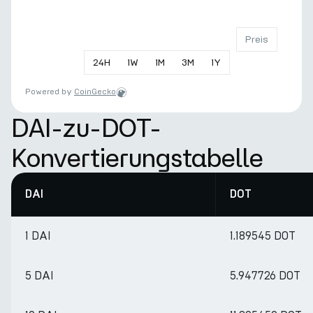
Preis
24
H
1
W
1
M
3
M
1
Y
Powered by
CoinGecko
DAI-zu-DOT-
Konvertierungstabelle
DAI
DOT
1 DAI
1.189545 DOT
5 DAI
5.947726 DOT