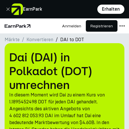
Schließen
EarnPark
Erhalten
Anmelden
Registrieren
Startseite
Märkte
Konvertieren
DAI to DOT
Produkte
Märkte
Dai (DAI) in
Rechner
Polkadot (DOT)
PARK Token
umrechnen
Ressourcen
In diesem Moment wird Dai zu einem Kurs von
Unternehmen
1.1895452498 DOT für jeden DAI gehandelt.
Angesichts des aktiven Angebots von
4 602 812 053.93 DAI im Umlauf hat Dai eine
bedeutende Marktbewertung von $4.60B. In den