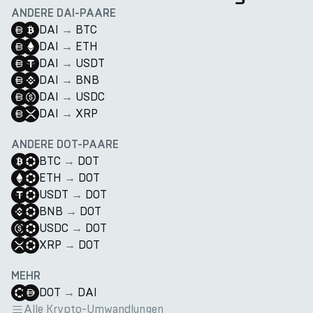
ANDERE DAI-PAARE
DAI
→
BTC
DAI
→
ETH
DAI
→
USDT
DAI
→
BNB
DAI
→
USDC
DAI
→
XRP
ANDERE DOT-PAARE
BTC
→
DOT
ETH
→
DOT
USDT
→
DOT
BNB
→
DOT
USDC
→
DOT
XRP
→
DOT
MEHR
DOT
→
DAI
Alle Krypto-Umwandlungen