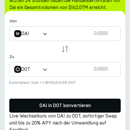
letzten 24 Stunden haben die Handelsaktivitäten mit
Dai ein Gesamtvolumen von $162.07M erreicht.
Von
DAI
Zu
DOT
Estimated:
1 DAI
≈
1.1895452498 DOT
DAI in DOT konvertieren
Live-Wechselkurs von DAI zu DOT, sofortiger Swap
und bis zu 20% APY nach der Umwandlung auf
EarnPark.