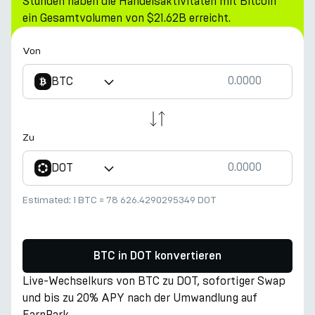
Stunden haben die Handelsaktivitäten mit Bitcoin
ein Gesamtvolumen von $21.62B erreicht.
Von
BTC
Zu
DOT
Estimated:
1 BTC
≈
78 626.4290295349 DOT
BTC in DOT konvertieren
Live-Wechselkurs von BTC zu DOT, sofortiger Swap
und bis zu 20% APY nach der Umwandlung auf
EarnPark.