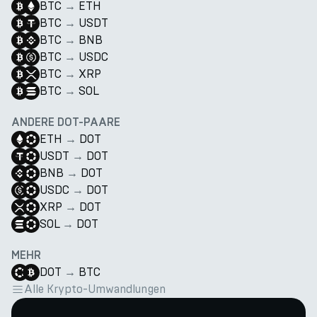
BTC
→
ETH
BTC
→
USDT
BTC
→
BNB
BTC
→
USDC
BTC
→
XRP
BTC
→
SOL
ANDERE DOT-PAARE
ETH
→
DOT
USDT
→
DOT
BNB
→
DOT
USDC
→
DOT
XRP
→
DOT
SOL
→
DOT
MEHR
DOT
→
BTC
Alle Krypto-Umwandlungen