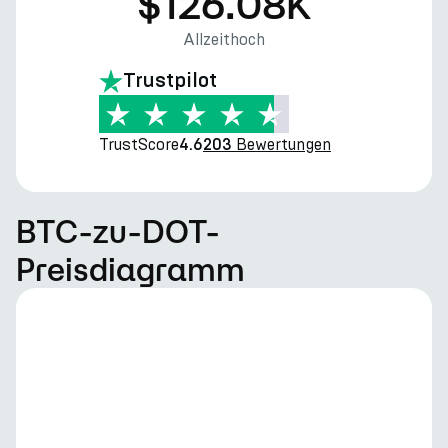
$126.08K
Allzeithoch
Trustpilot
TrustScore
Bewertungen
4.6
203
BTC-zu-DOT-
Preisdiagramm