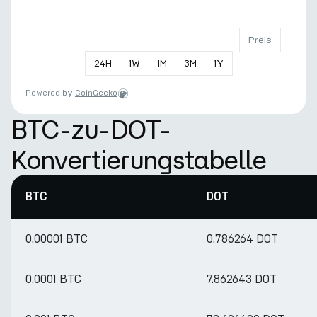
Preis
24
H
1
W
1
M
3
M
1
Y
Powered by
CoinGecko
BTC-zu-DOT-
Konvertierungstabelle
BTC
DOT
0.00001 BTC
0.786264 DOT
0.0001 BTC
7.862643 DOT