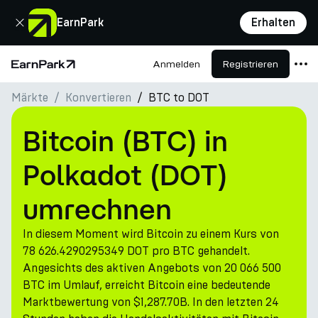
Schließen
EarnPark
Erhalten
Anmelden
Registrieren
Startseite
Märkte
Konvertieren
BTC to DOT
Produkte
Märkte
Bitcoin (BTC) in
Rechner
Polkadot (DOT)
PARK Token
umrechnen
Ressourcen
In diesem Moment wird Bitcoin zu einem Kurs von
Unternehmen
78 626.4290295349 DOT pro BTC gehandelt.
Angesichts des aktiven Angebots von 20 066 500
BTC im Umlauf, erreicht Bitcoin eine bedeutende
Marktbewertung von $1,287.70B. In den letzten 24