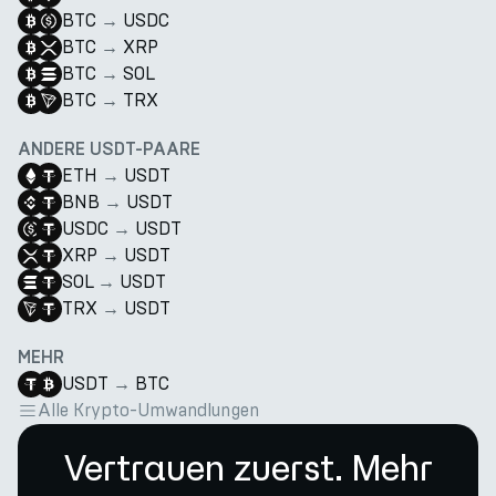
BTC
→
USDC
BTC
→
XRP
BTC
→
SOL
BTC
→
TRX
ANDERE USDT-PAARE
ETH
→
USDT
BNB
→
USDT
USDC
→
USDT
XRP
→
USDT
SOL
→
USDT
TRX
→
USDT
MEHR
USDT
→
BTC
Alle Krypto-Umwandlungen
Vertrauen zuerst. Mehr