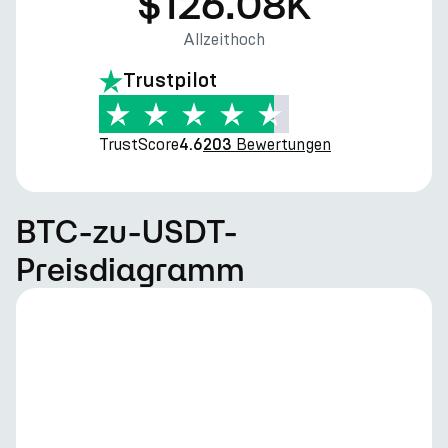
$126.08K
Allzeithoch
Trustpilot
TrustScore
Bewertungen
4.6
203
BTC-zu-USDT-
Preisdiagramm