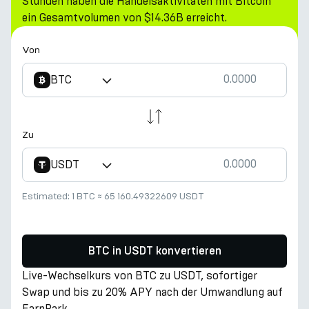
Stunden haben die Handelsaktivitäten mit Bitcoin
ein Gesamtvolumen von $14.36B erreicht.
Von
BTC
Zu
USDT
Estimated:
1 BTC
≈
65 160.49322609 USDT
BTC in USDT konvertieren
Live-Wechselkurs von BTC zu USDT, sofortiger
Swap und bis zu 20% APY nach der Umwandlung auf
EarnPark.