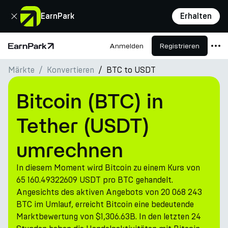
Schließen
EarnPark
Erhalten
Anmelden
Registrieren
Startseite
Märkte
Konvertieren
BTC to USDT
Produkte
Märkte
Bitcoin (BTC) in
Rechner
Tether (USDT)
PARK Token
umrechnen
Ressourcen
In diesem Moment wird Bitcoin zu einem Kurs von
Unternehmen
65 160.49322609 USDT pro BTC gehandelt.
Angesichts des aktiven Angebots von 20 068 243
BTC im Umlauf, erreicht Bitcoin eine bedeutende
Marktbewertung von $1,306.63B. In den letzten 24