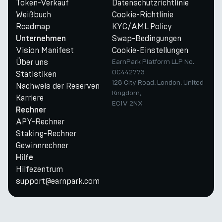
Token-Verkauf
Datenschutzrichtlinie
Weißbuch
Cookie-Richtlinie
Roadmap
KYC/AML Policy
Swap-Bedingungen
Unternehmen
Vision Manifest
Cookie-Einstellungen
Über uns
EarnPark Platform LLP No.
OC442773
Statistiken
128 City Road, London, United
Nachweis der Reserven
Kingdom,
Karriere
EC1V 2NX
Rechner
APY-Rechner
Staking-Rechner
Gewinnrechner
Hilfe
Hilfezentrum
support@earnpark.com