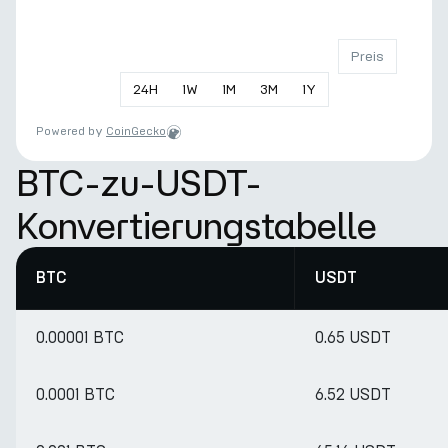
Preis
24
H
1
W
1
M
3
M
1
Y
Powered by
CoinGecko
BTC-zu-USDT-
Konvertierungstabelle
BTC
USDT
0.00001 BTC
0.65 USDT
0.0001 BTC
6.52 USDT