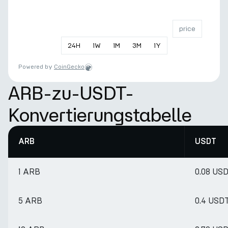
price
24
H
1
W
1
M
3
M
1
Y
Powered by
CoinGecko
ARB-zu-USDT-
Konvertierungstabelle
ARB
USDT
1 ARB
0.08 US
5 ARB
0.4 USD