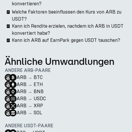
konvertieren?
Welche Faktoren beeinflussen den Kurs von ARB zu
USDT?
Kann ich Rendite erzielen, nachdem ich ARB in USDT
konvertiert habe?
Kann ich ARB auf EarnPark gegen USDT tauschen?
Ähnliche Umwandlungen
ANDERE ARB-PAARE
ARB
→
BTC
ARB
→
ETH
ARB
→
BNB
ARB
→
USDC
ARB
→
XRP
ARB
→
SOL
ANDERE USDT-PAARE