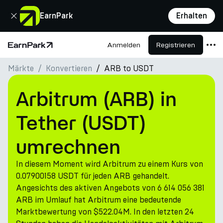
Schließen
EarnPark
Erhalten
Anmelden
Registrieren
Startseite
Märkte
Konvertieren
ARB to USDT
Produkte
Märkte
Arbitrum (ARB) in
Rechner
Tether (USDT)
PARK Token
umrechnen
Ressourcen
In diesem Moment wird Arbitrum zu einem Kurs von
Unternehmen
0.07900158 USDT für jeden ARB gehandelt.
Angesichts des aktiven Angebots von 6 614 056 381
ARB im Umlauf hat Arbitrum eine bedeutende
Marktbewertung von $522.04M. In den letzten 24