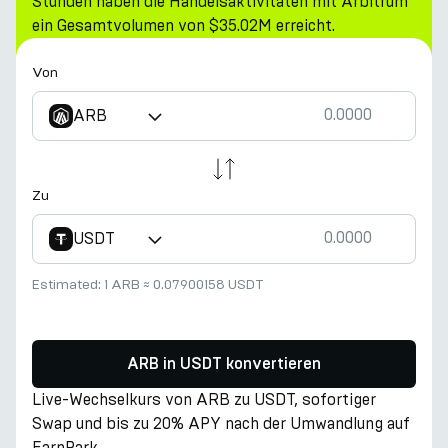
Stunden haben die Handelsaktivitäten mit Arbitrum
ein Gesamtvolumen von $35.02M erreicht.
Von
ARB
Zu
USDT
Estimated:
1 ARB
≈
0.07900158 USDT
ARB in USDT konvertieren
Live-Wechselkurs von ARB zu USDT, sofortiger
Swap und bis zu 20% APY nach der Umwandlung auf
EarnPark.