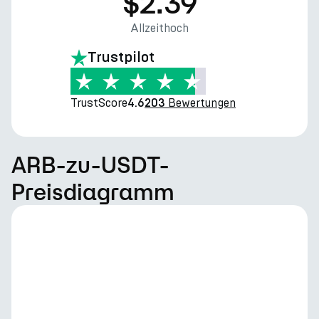
$2.39
Allzeithoch
Trustpilot
TrustScore
Bewertungen
4.6
203
ARB-zu-USDT-
Preisdiagramm