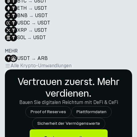
BTC
→
USDT
ETH
→
USDT
BNB
→
USDT
USDC
→
USDT
XRP
→
USDT
SOL
→
USDT
MEHR
USDT
→
ARB
Alle Krypto-Umwandlungen
Vertrauen zuerst. Mehr
verdienen.
Bauen Sie digitalen Reichtum mit DeFi & CeFi
Proof of Reserves
Plattformdaten
Sicherheit der Vermögenswerte