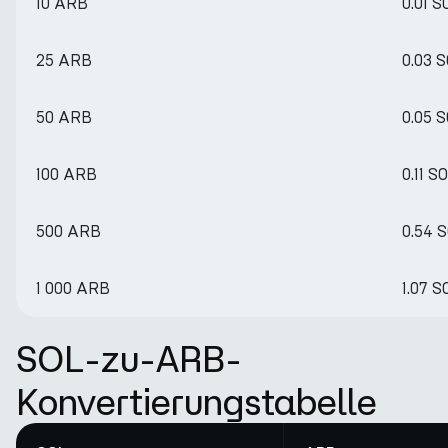
10 ARB
0.01 S
25 ARB
0.03 
50 ARB
0.05 
100 ARB
0.11 S
500 ARB
0.54 
1 000 ARB
1.07 S
SOL-zu-ARB-
Konvertierungstabelle