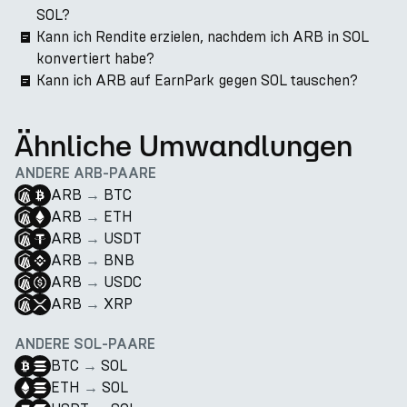
SOL?
Kann ich Rendite erzielen, nachdem ich ARB in SOL
konvertiert habe?
Kann ich ARB auf EarnPark gegen SOL tauschen?
Ähnliche Umwandlungen
ANDERE ARB-PAARE
ARB
→
BTC
ARB
→
ETH
ARB
→
USDT
ARB
→
BNB
ARB
→
USDC
ARB
→
XRP
ANDERE SOL-PAARE
BTC
→
SOL
ETH
→
SOL