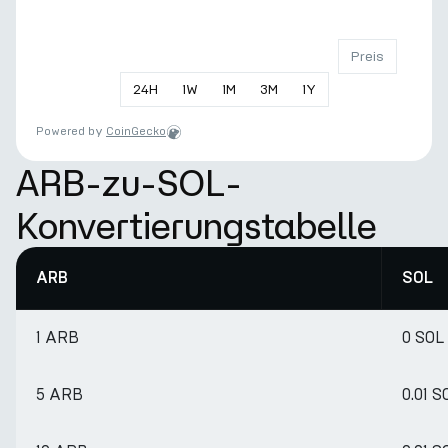
Preis
24
H
1
W
1
M
3
M
1
Y
Powered by
CoinGecko
ARB-zu-SOL-
Konvertierungstabelle
ARB
SOL
1 ARB
0 SOL
5 ARB
0.01 S