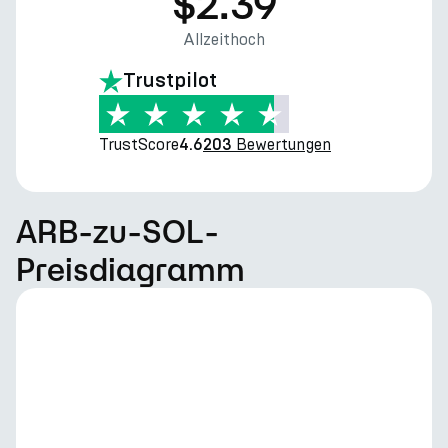
$2.39
Allzeithoch
Trustpilot
TrustScore
Bewertungen
4.6
203
ARB-zu-SOL-
Preisdiagramm