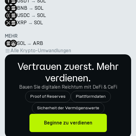
USDT
→
SOL
BNB
→
SOL
USDC
→
SOL
XRP
→
SOL
MEHR
SOL
→
ARB
Alle Krypto-Umwandlungen
Vertrauen zuerst. Mehr
verdienen.
Bauen Sie digitalen Reichtum mit DeFi & CeFi
Proof of Reserves
Plattformdaten
Sicherheit der Vermögenswerte
Beginne zu verdienen