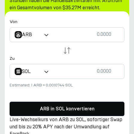
Stunden haben die Handelsaktivitäten mit Arbitrum
ein Gesamtvolumen von $35.27M erreicht.
Von
ARB
Zu
SOL
Estimated:
1 ARB
≈
0.0010744 SOL
ARB in SOL konvertieren
Live-Wechselkurs von ARB zu SOL, sofortiger Swap
und bis zu 20% APY nach der Umwandlung auf
EarnPark.