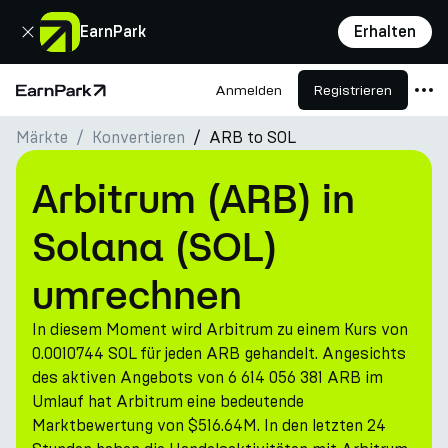
Schließen
EarnPark
Erhalten
Anmelden
Registrieren
Startseite
Märkte
Konvertieren
ARB to SOL
Produkte
Märkte
Arbitrum (ARB) in
Rechner
Solana (SOL)
PARK Token
umrechnen
Ressourcen
In diesem Moment wird Arbitrum zu einem Kurs von
Unternehmen
0.0010744 SOL für jeden ARB gehandelt. Angesichts
des aktiven Angebots von 6 614 056 381 ARB im
Umlauf hat Arbitrum eine bedeutende
Marktbewertung von $516.64M. In den letzten 24