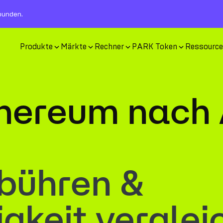
rbunden.
Produkte
Märkte
Rechner
PARK Token
Ressourc
hereum nach 
bühren &
gkeit verglei