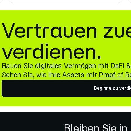
Vertrauen zu
verdienen.
Bauen Sie digitales Vermögen mit DeFi &
Sehen Sie, wie Ihre Assets mit
Proof of 
Beginne zu verd
Bleiben Sie in