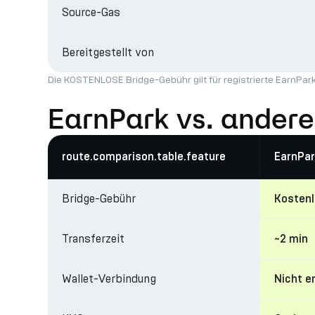
Source-Gas
Bereitgestellt von
Die KOSTENLOSE Bridge-Gebühr gilt für registrierte EarnP
EarnPark vs. andere
route.comparison.table.feature
EarnPar
Bridge-Gebühr
Kosten
Transferzeit
~2 min
Wallet-Verbindung
Nicht e