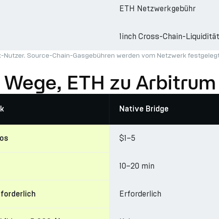
ETH Netzwerkgebühr
1inch Cross-Chain-Liquiditä
ark-Nutzer. Source-Chain-Gasgebühren werden vom Netzwerk festgelegt 
 Wege, ETH zu Arbitrum
k
Native Bridge
$1–5
los
10–20 min
Erforderlich
rforderlich