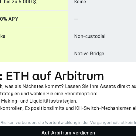
Keine
l (bis zu 5.000 $)
—
 20% APY
Non-custodial
cks
Native Bridge
: ETH auf Arbitrum
h, was als Nächstes kommt? Lassen Sie Ihre Assets direkt auf
rategien und wählen Sie eine Renditeoption:
Making- und Liquiditätsstrategien.
kontrollen, Expositionslimits und Kill-Switch-Mechanismen ein
t Risiken verbunden; die Wertentwicklung in der Vergangenheit ist kein I
Auf Arbitrum verdienen