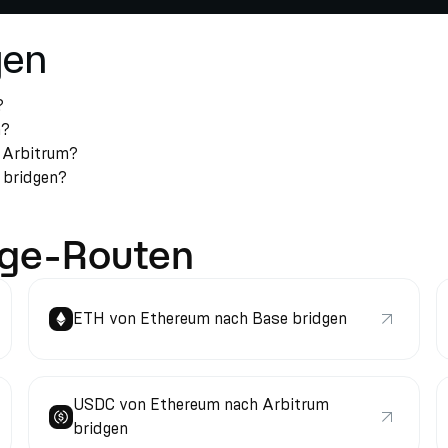
gen
?
n?
h Arbitrum?
u bridgen?
dge-Routen
ETH von Ethereum nach Base bridgen
USDC von Ethereum nach Arbitrum
bridgen